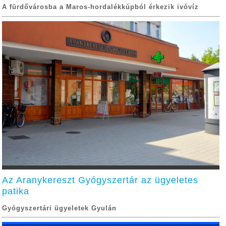
A fürdővárosba a Maros-hordalékkúpból érkezik ivóvíz
Az Aranykereszt Gyógyszertár az ügyeletes
patika
Gyógyszertári ügyeletek Gyulán