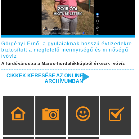
Görgényi Ernő: a gyulaiaknak hosszú évtizedekre
biztosított a megfelelő mennyiségű és minőségű
ivóvíz
A fürdővárosba a Maros-hordalékkúpból érkezik ivóvíz
CIKKEK KERESÉSE AZ ONLINE
ARCHÍVUMBAN