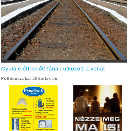
Gyula előtt kidőlt fának ütközött a vonat
Pótlóbuszokat állítottak be