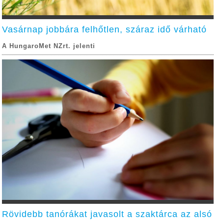
Vasárnap jobbára felhőtlen, száraz idő várható
A HungaroMet NZrt. jelenti
Rövidebb tanórákat javasolt a szaktárca az alsó