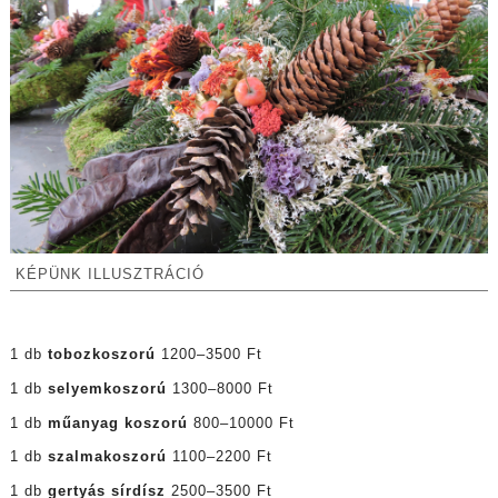
KÉPÜNK ILLUSZTRÁCIÓ
1 db
tobozkoszorú
1200–3500 Ft
1 db
selyemkoszorú
1300–8000 Ft
1 db
műanyag koszorú
800–10000 Ft
1 db
szalmakoszorú
1100–2200 Ft
1 db
gertyás sírdísz
2500–3500 Ft