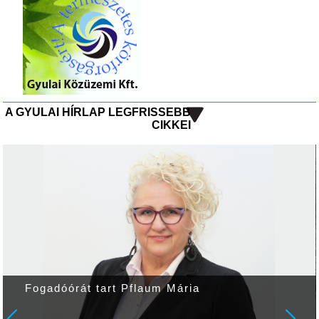
A GYULAI HÍRLAP LEGFRISSEBB
CIKKEI
Fogadóórát tart Pflaum Mária