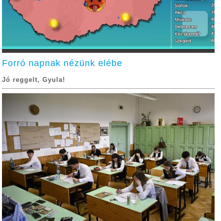
Forró napnak nézünk elébe
Jó reggelt, Gyula!