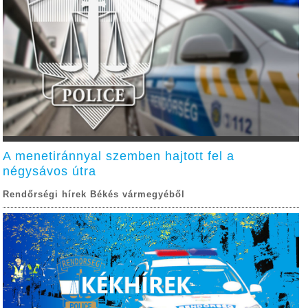
A menetiránnyal szemben hajtott fel a
négysávos útra
Rendőrségi hírek Békés vármegyéből