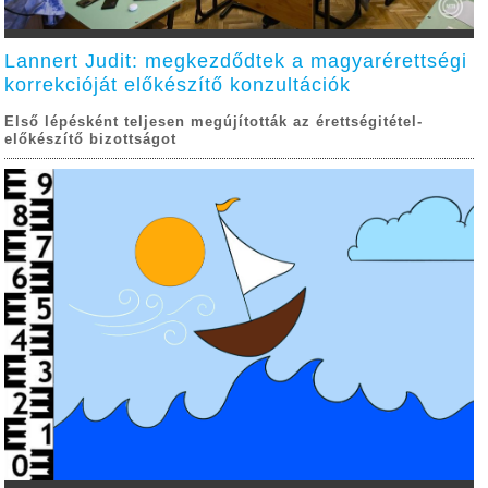
Lannert Judit: megkezdődtek a magyarérettségi
korrekcióját előkészítő konzultációk
Első lépésként teljesen megújították az érettségitétel-
előkészítő bizottságot