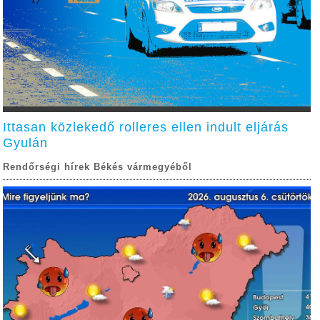
Ittasan közlekedő rolleres ellen indult eljárás
Gyulán
Rendőrségi hírek Békés vármegyéből