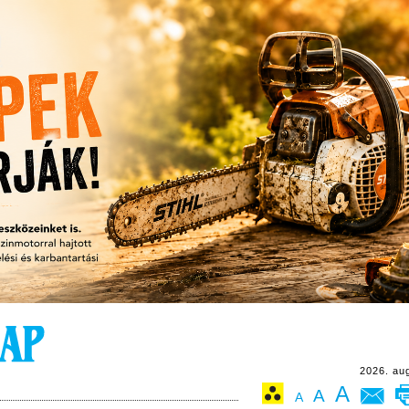
2026. au
A
A
A