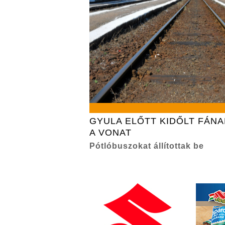
GYULA ELŐTT KIDŐLT FÁN
A VONAT
Pótlóbuszokat állítottak be