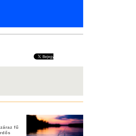
záraz fű
erdős