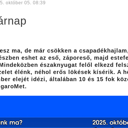
5. október 05. 08:39
árnap
lesz ma, de már csökken a csapadékhajlam,
észben eshet az eső, záporeső, majd estefe
indeközben északnyugat felől elkezd felsz
zelet élénk, néhol erős lökések kísérik. A
er elejét idézi, általában 10 és 15 fok közö
ngaroMet.