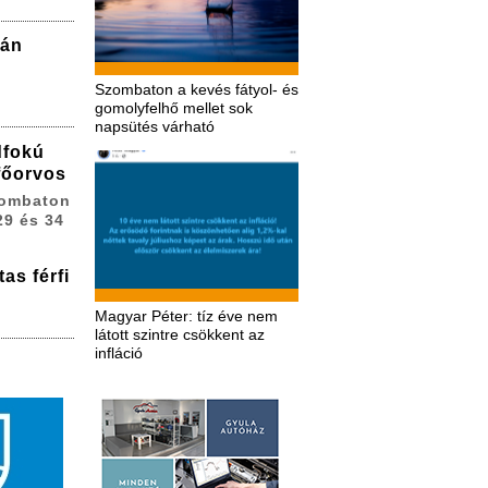
zán
Szombaton a kevés fátyol- és
gomolyfelhő mellet sok
napsütés várható
dfokú
 főorvos
zombaton
29 és 34
as férfi
Magyar Péter: tíz éve nem
látott szintre csökkent az
infláció