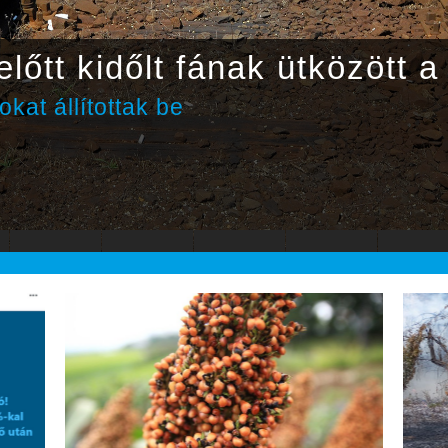
lőtt kidőlt fának ütközött a
kat állítottak be