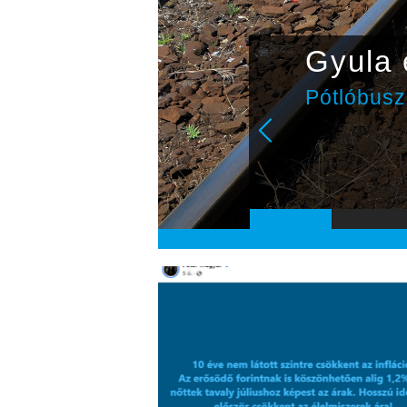
csapat
Gyula e
álkozik a
Pótlóbuszo