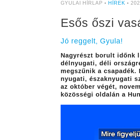
GYULAI HÍRLAP •
HÍREK
• 202
Esős őszi vas
Jó reggelt, Gyula!
Nagyrészt borult időnk 
délnyugati, déli országr
megszűnik a csapadék. M
nyugati, északnyugati s
az október végét, novemb
közösségi oldalán a Hu