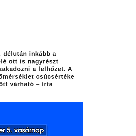
 délután inkább a
lé ott is nagyrészt
akadozni a felhőzet. A
 hőmérséklet csúcsértéke
tt várható – írta