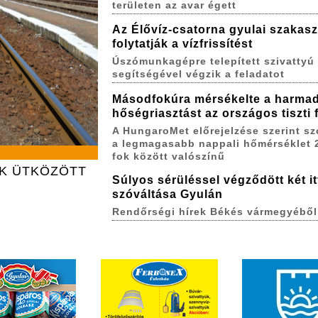
területen az avar égett
Az Élővíz-csatorna gyulai szakas
folytatják a vízfrissítést
Úszómunkagépre telepített szivattyú
segítségével végzik a feladatot
Másodfokúra mérsékelte a harma
hőségriasztást az országos tiszti
A HungaroMet előrejelzése szerint s
a legmagasabb nappali hőmérséklet 
fok között valószínű
AK ÜTKÖZÖTT
Súlyos sérüléssel végződött két itt
szóváltása Gyulán
Rendőrségi hírek Békés vármegyéből