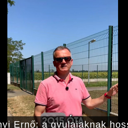
yi Ernő: a gyulaiaknak ho