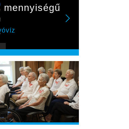
lő mennyiségű
vóvíz