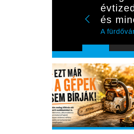
évtize
és min
A fürdővá