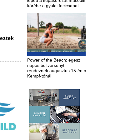
lépett a kupasorozat második
körébe a gyulai focicsapat
deztek
Power of the Beach: egész
napos buliversenyt
rendeznek augusztus 15-én a
Kempf-tónál