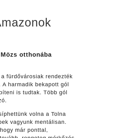
i Amazonok
a-Mözs otthonába
d a fürdővárosiak rendezték
t. A harmadik bekapott gól
íteni is tudtak. Több gól
zó.
csíphettünk volna a Tolna
bbek vagyunk mentálisan.
hogy már ponttal,