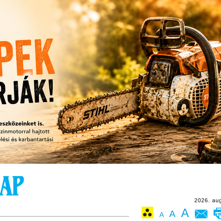
2026. au
A
A
A