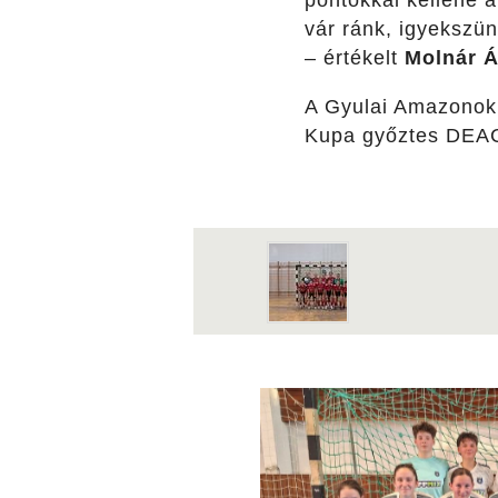
pontokkal kellene a
vár ránk, igyekszü
– értékelt
Molnár 
A Gyulai Amazonok 
Kupa győztes DEAC 