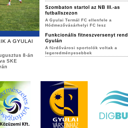
Szombaton startol az NB III.-as
futballszezon
A Gyulai Termál FC ellenfele a
Hódmezővásárhelyi FC lesz
Funkcionális fitneszversenyt ren
IK A GYULAI
Gyulán
A fürdővárosi sportolók voltak a
legeredményesebbek
augusztus 8-án
lva SKE
yán