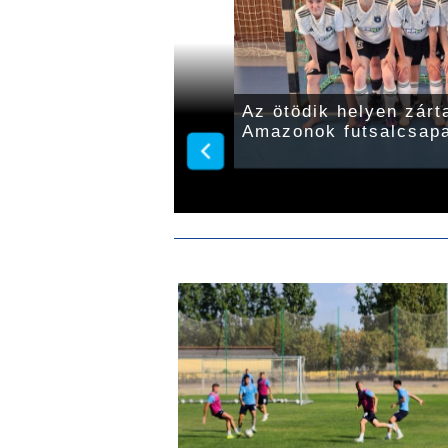
 a Gyulai Amazonok
Az ötödik helyen zárt
Amazonok futsalcsap