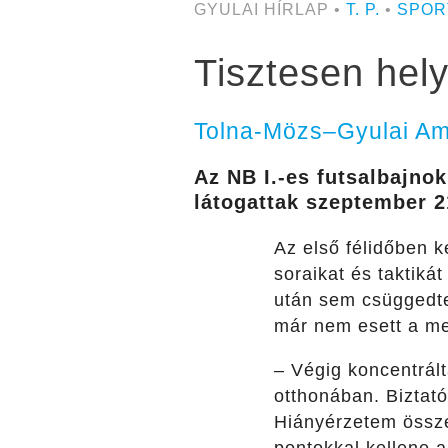
GYULAI HÍRLAP •
T. P.
•
SPOR
Tisztesen hely
Tolna-Mözs–Gyulai Am
Az NB I.-es futsalbajn
látogattak szeptember 2
Az első félidőben k
soraikat és taktiká
után sem csüggedt
már nem esett a me
– Végig koncentrált
otthonában. Biztató
Hiányérzetem össze