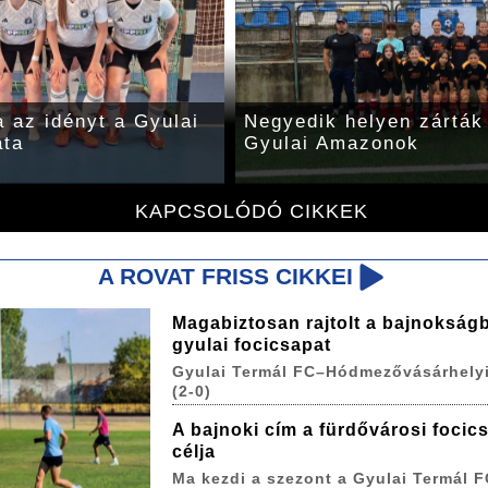
a az idényt a Gyulai
Negyedik helyen zárták
ata
Gyulai Amazonok
KAPCSOLÓDÓ CIKKEK
A ROVAT FRISS CIKKEI
Magabiztosan rajtolt a bajnokság
gyulai focicsapat
Gyulai Termál FC–Hódmezővásárhelyi
(2-0)
A bajnoki cím a fürdővárosi focic
célja
Ma kezdi a szezont a Gyulai Termál F