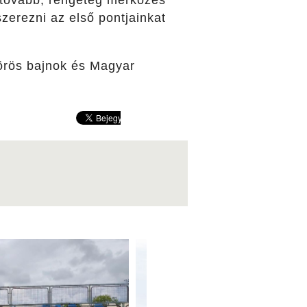
k tovább, rengeteg mérkőzés
erezni az első pontjainkat
örös bajnok és Magyar