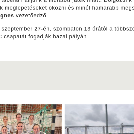
 tabellán álljunk a mutatott játék miatt. Dolgozun
nk meglepetéseket okozni és minél hamarabb megsz
Ágnes
vezetőedző.
szeptember 27-én, szombaton 13 órától a többsz
csapatát fogadják hazai pályán.