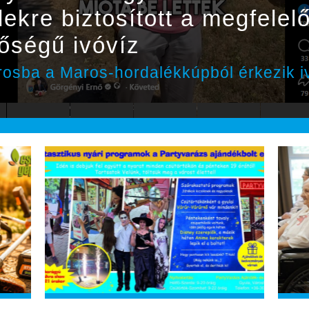
dekre biztosított a megfele
őségű ivóvíz
rosba a Maros-hordalékkúpból érkezik i