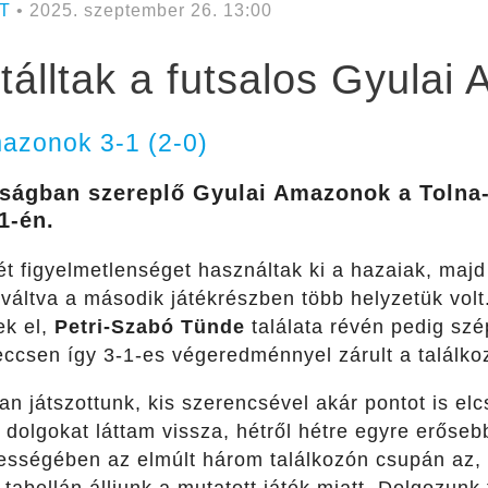
T
• 2025. szeptember 26. 13:00
tálltak a futsalos Gyula
azonok 3-1 (2-0)
okságban szereplő Gyulai Amazonok a Toln
1-én.
ét figyelmetlenséget használtak ki a hazaiak, maj
t váltva a második játékrészben több helyzetük vol
ek el,
Petri-Szabó Tünde
találata révén pedig szép
ccsen így 3-1-es végeredménnyel zárult a találko
an játszottunk, kis szerencsével akár pontot is el
 dolgokat láttam vissza, hétről hétre egyre erőse
sségében az elmúlt három találkozón csupán az, 