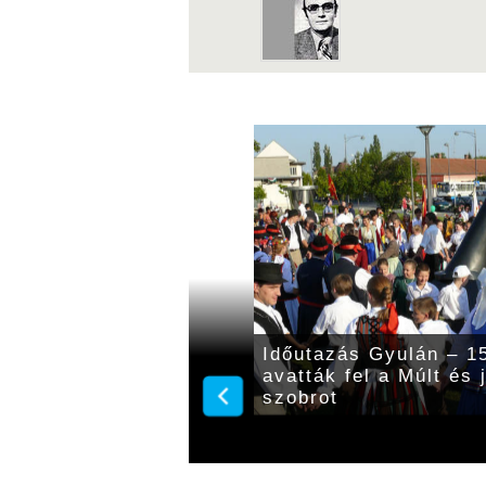
45 évvel ezelőtt adtak
Időutazás Gyulán – 15
t bővítéséről
avatták fel a Múlt és
szobrot