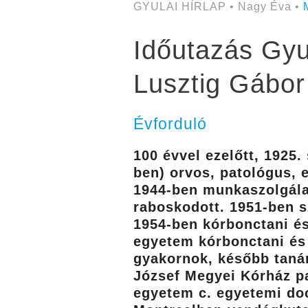
GYULAI HÍRLAP • Nagy Éva •
Időutazás Gyul
Lusztig Gábor
Évforduló
100 évvel ezelőtt, 1925
ben) orvos, patológus, 
1944-ben munkaszolgála
raboskodott. 1951-ben s
1954-ben kórbonctani és
egyetem kórbonctani és 
gyakornok, később tanár
József Megyei Kórház pa
egyetem c. egyetemi doc