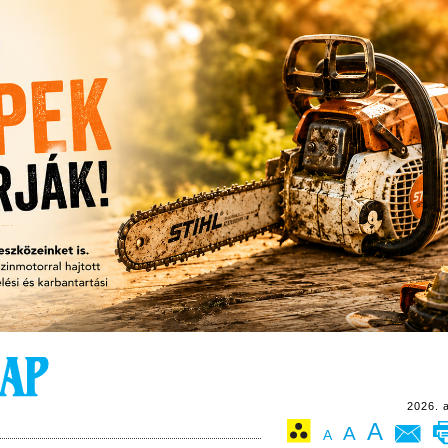
2026. 
A
A
A