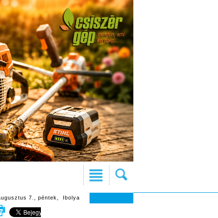
augusztus 7., péntek, Ibolya