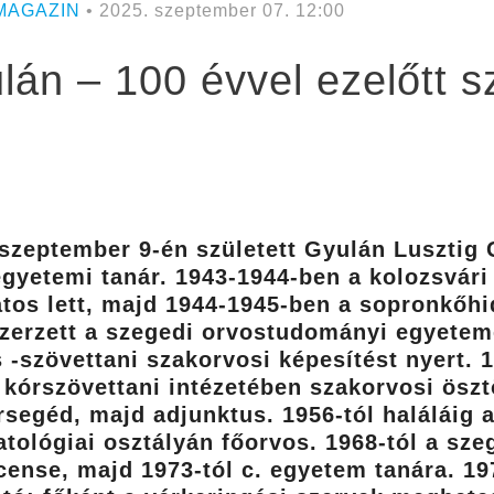
MAGAZIN
• 2025. szeptember 07. 12:00
án – 100 évvel ezelőtt sz
. szeptember 9-én született Gyulán Lusztig
egyetemi tanár. 1943-1944-ben a kolozsvári
tos lett, majd 1944-1945-ben a sopronkőhi
zerzett a szegedi orvostudományi egyeteme
 -szövettani szakorvosi képesítést nyert. 1
kórszövettani intézetében szakorvosi ösztö
segéd, majd adjunktus. 1956-tól haláláig 
tológiai osztályán főorvos. 1968-tól a sz
ense, majd 1973-tól c. egyetem tanára. 1