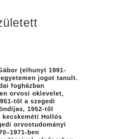
ületett
 Gábor (elhunyt 1991-
 egyetemen jogot tanult.
dai fogházban
n orvosi oklevelet,
951-től a szegedi
ndíjas, 1952-től
a kecskeméti Hollós
egedi orvostudományi
970–1971-ben