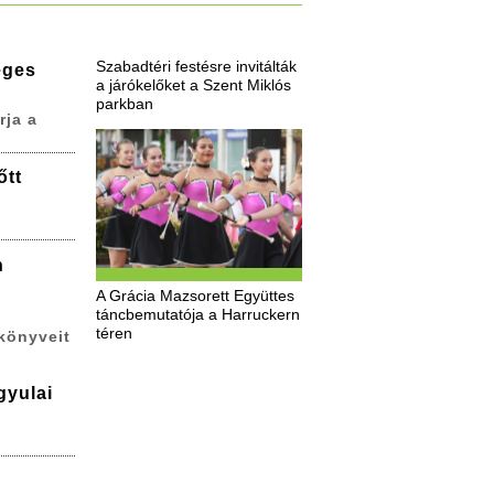
Szabadtéri festésre invitálták
eges
a járókelőket a Szent Miklós
parkban
rja a
őtt
n
A Grácia Mazsorett Együttes
táncbemutatója a Harruckern
téren
könyveit
gyulai