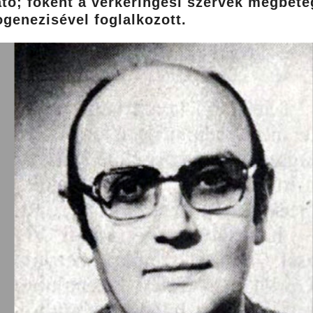
tó; főként a vérkeringési szervek megbete
ogenezisével foglalkozott.