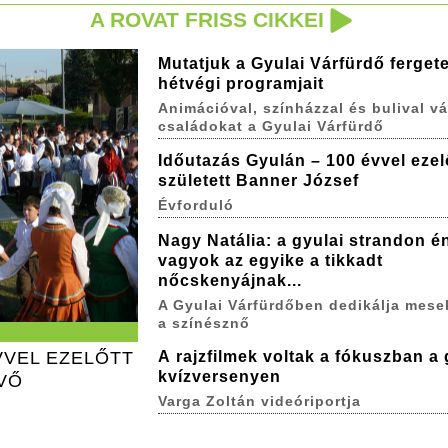
A ROVAT FRISS CIKKEI
Mutatjuk a Gyulai Várfürdő ferget
hétvégi programjait
Animációval, színházzal és bulival vá
családokat a Gyulai Várfürdő
Időutazás Gyulán – 100 évvel ezel
született Banner József
Évforduló
Nagy Natália: a gyulai strandon é
vagyok az egyike a tikkadt
nőcskenyájnak...
A Gyulai Várfürdőben dedikálja mese
a színésznő
VVEL EZELŐTT
A rajzfilmek voltak a fókuszban a 
kvízversenyen
ÖVŐ
Varga Zoltán videóriportja