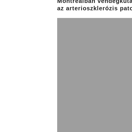
Montrealban vendégkuta
az arterioszklerózis pat