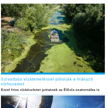
Szivattyús vízátemeléssel pótolják a hiányzó
vízhozamot
Ezzel friss vízkészletet juttatnak az Élővíz-csatornába is