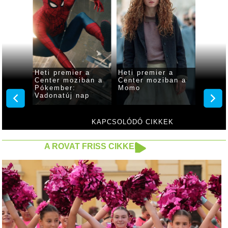
 a
Heti premier a
Heti premier a
Heti p
ban a
Center moziban a
Center moziban a
Center
ság
Pókember:
Momo
Odüss
Vadonatúj nap
KAPCSOLÓDÓ CIKKEK
A ROVAT FRISS CIKKEI