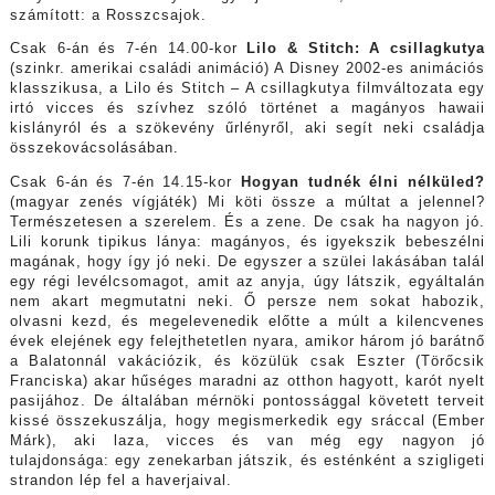
számított: a Rosszcsajok.
Csak 6-án és 7-én 14.00-kor
Lilo & Stitch: A csillagkutya
(szinkr. amerikai családi animáció) A Disney 2002-es animációs
klasszikusa, a Lilo és Stitch – A csillagkutya filmváltozata egy
irtó vicces és szívhez szóló történet a magányos hawaii
kislányról és a szökevény űrlényről, aki segít neki családja
összekovácsolásában.
Csak 6-án és 7-én 14.15-kor
Hogyan tudnék élni nélküled?
(magyar zenés vígjáték) Mi köti össze a múltat a jelennel?
Természetesen a szerelem. És a zene. De csak ha nagyon jó.
Lili korunk tipikus lánya: magányos, és igyekszik bebeszélni
magának, hogy így jó neki. De egyszer a szülei lakásában talál
egy régi levélcsomagot, amit az anyja, úgy látszik, egyáltalán
nem akart megmutatni neki. Ő persze nem sokat habozik,
olvasni kezd, és megelevenedik előtte a múlt a kilencvenes
évek elejének egy felejthetetlen nyara, amikor három jó barátnő
a Balatonnál vakációzik, és közülük csak Eszter (Törőcsik
Franciska) akar hűséges maradni az otthon hagyott, karót nyelt
pasijához. De általában mérnöki pontossággal követett terveit
kissé összekuszálja, hogy megismerkedik egy sráccal (Ember
Márk), aki laza, vicces és van még egy nagyon jó
tulajdonsága: egy zenekarban játszik, és esténként a szigligeti
strandon lép fel a haverjaival.