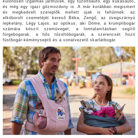
különösen izgalmas járművek, egy tűzoltóautó, egy kukásautó,
és még egy igazi gőzmozdony is. A már korábban megismert
és megkedvelt szereplők mellett újak is feltűnnek: az
elkóborolt csemetéjét kereső Béka, Zengő, az üvegszárnyú
lepkelány, Légy Lajos, az optikus, aki Döme, a krumplibogár
számára készít szemüveget, a lomtalanításban segítő
fürgebogarak, a hős tűzoltóbogarak, a szerencsét hozó
füstbogár-kéményseprő és a vonatvezető skarlátbogár.