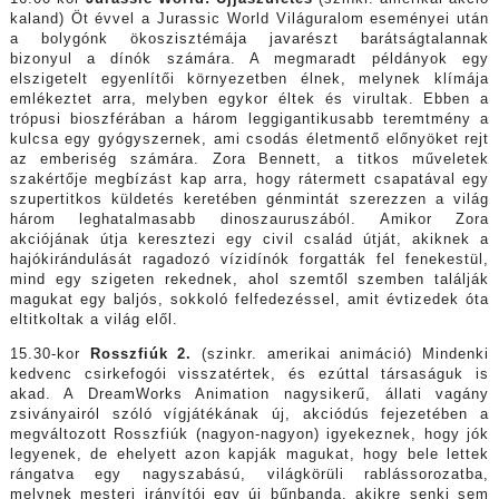
kaland) Öt évvel a Jurassic World Világuralom eseményei után
a bolygónk ökoszisztémája javarészt barátságtalannak
bizonyul a dínók számára. A megmaradt példányok egy
elszigetelt egyenlítői környezetben élnek, melynek klímája
emlékeztet arra, melyben egykor éltek és virultak. Ebben a
trópusi bioszférában a három leggigantikusabb teremtmény a
kulcsa egy gyógyszernek, ami csodás életmentő előnyöket rejt
az emberiség számára. Zora Bennett, a titkos műveletek
szakértője megbízást kap arra, hogy rátermett csapatával egy
szupertitkos küldetés keretében génmintát szerezzen a világ
három leghatalmasabb dinoszauruszából. Amikor Zora
akciójának útja keresztezi egy civil család útját, akiknek a
hajókirándulását ragadozó vízidínók forgatták fel fenekestül,
mind egy szigeten rekednek, ahol szemtől szemben találják
magukat egy baljós, sokkoló felfedezéssel, amit évtizedek óta
eltitkoltak a világ elől.
15.30-kor
Rosszfiúk 2.
(szinkr. amerikai animáció) Mindenki
kedvenc csirkefogói visszatértek, és ezúttal társaságuk is
akad. A DreamWorks Animation nagysikerű, állati vagány
zsiványairól szóló vígjátékának új, akciódús fejezetében a
megváltozott Rosszfiúk (nagyon-nagyon) igyekeznek, hogy jók
legyenek, de ehelyett azon kapják magukat, hogy bele lettek
rángatva egy nagyszabású, világkörüli rablássorozatba,
melynek mesteri irányítói egy új bűnbanda, akikre senki sem