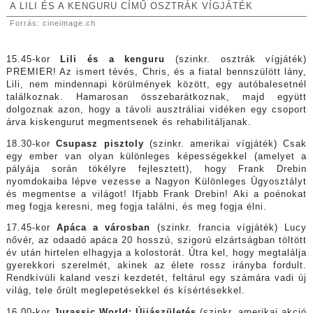
A LILI ÉS A KENGURU CÍMŰ OSZTRÁK VÍGJÁTÉK
Forrás: cineimage.ch
15.45-kor
Lili és a kenguru
(szinkr. osztrák vígjáték)
PREMIER! Az ismert tévés, Chris, és a fiatal bennszülött lány,
Lili, nem mindennapi körülmények között, egy autóbalesetnél
találkoznak. Hamarosan összebarátkoznak, majd együtt
dolgoznak azon, hogy a távoli ausztráliai vidéken egy csoport
árva kiskengurut megmentsenek és rehabilitáljanak.
18.30-kor
Csupasz pisztoly
(szinkr. amerikai vígjáték) Csak
egy ember van olyan különleges képességekkel (amelyet a
pályája során tökélyre fejlesztett), hogy Frank Drebin
nyomdokaiba lépve vezesse a Nagyon Különleges Ügyosztályt
és megmentse a világot! Ifjabb Frank Drebin! Aki a poénokat
meg fogja keresni, meg fogja találni, és meg fogja élni.
17.45-kor
Apáca a városban
(szinkr. francia vígjáték) Lucy
nővér, az odaadó apáca 20 hosszú, szigorú elzártságban töltött
év után hirtelen elhagyja a kolostorát. Útra kel, hogy megtalálja
gyerekkori szerelmét, akinek az élete rossz irányba fordult.
Rendkívüli kaland veszi kezdetét, feltárul egy számára vadi új
világ, tele őrült meglepetésekkel és kísértésekkel.
16.00-kor
Jurassic World: Újjászületés
(szinkr. amerikai akció