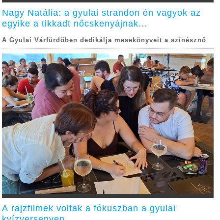
Nagy Natália: a gyulai strandon én vagyok az
egyike a tikkadt nőcskenyájnak...
A Gyulai Várfürdőben dedikálja mesekönyveit a színésznő
A rajzfilmek voltak a fókuszban a gyulai
kvízversenyen