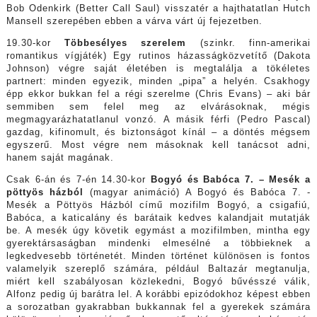
Bob Odenkirk (Better Call Saul) visszatér a hajthatatlan Hutch
Mansell szerepében ebben a várva várt új fejezetben.
19.30-kor
Többesélyes szerelem
(szinkr. finn-amerikai
romantikus vígjáték) Egy rutinos házasságközvetítő (Dakota
Johnson) végre saját életében is megtalálja a tökéletes
partnert: minden egyezik, minden „pipa” a helyén. Csakhogy
épp ekkor bukkan fel a régi szerelme (Chris Evans) – aki bár
semmiben sem felel meg az elvárásoknak, mégis
megmagyarázhatatlanul vonzó. A másik férfi (Pedro Pascal)
gazdag, kifinomult, és biztonságot kínál – a döntés mégsem
egyszerű. Most végre nem másoknak kell tanácsot adni,
hanem saját magának.
Csak 6-án és 7-én 14.30-kor
Bogyó és Babóca 7. – Mesék a
pöttyös házból
(magyar animáció) A Bogyó és Babóca 7. -
Mesék a Pöttyös Házból című mozifilm Bogyó, a csigafiú,
Babóca, a katicalány és barátaik kedves kalandjait mutatják
be. A mesék úgy követik egymást a mozifilmben, mintha egy
gyerektársaságban mindenki elmesélné a többieknek a
legkedvesebb történetét. Minden történet különösen is fontos
valamelyik szereplő számára, például Baltazár megtanulja,
miért kell szabályosan közlekedni, Bogyó bűvésszé válik,
Alfonz pedig új barátra lel. A korábbi epizódokhoz képest ebben
a sorozatban gyakrabban bukkannak fel a gyerekek számára