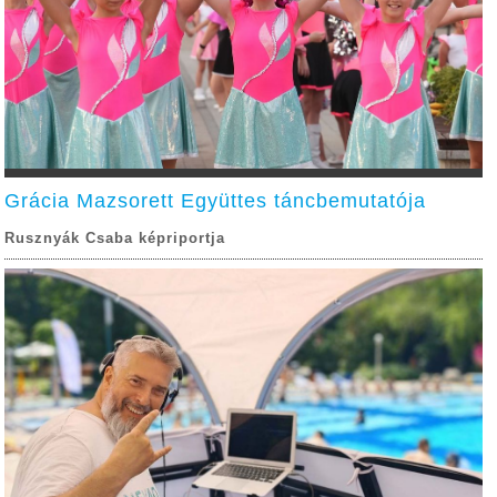
Grácia Mazsorett Együttes táncbemutatója
Rusznyák Csaba képriportja