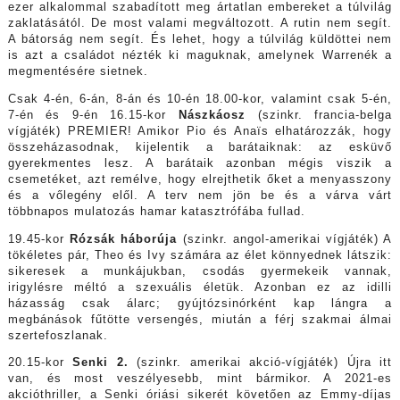
ezer alkalommal szabadított meg ártatlan embereket a túlvilág
zaklatásától. De most valami megváltozott. A rutin nem segít.
A bátorság nem segít. És lehet, hogy a túlvilág küldöttei nem
is azt a családot nézték ki maguknak, amelynek Warrenék a
megmentésére sietnek.
Csak 4-én, 6-án, 8-án és 10-én 18.00-kor, valamint csak 5-én,
7-én és 9-én 16.15-kor
Nászkáosz
(szinkr. francia-belga
vígjáték) PREMIER! Amikor Pio és Anaïs elhatározzák, hogy
összeházasodnak, kijelentik a barátaiknak: az esküvő
gyerekmentes lesz. A barátaik azonban mégis viszik a
csemetéket, azt remélve, hogy elrejthetik őket a menyasszony
és a vőlegény elől. A terv nem jön be és a várva várt
többnapos mulatozás hamar katasztrófába fullad.
19.45-kor
Rózsák háborúja
(szinkr. angol-amerikai vígjáték) A
tökéletes pár, Theo és Ivy számára az élet könnyednek látszik:
sikeresek a munkájukban, csodás gyermekeik vannak,
irigylésre méltó a szexuális életük. Azonban ez az idilli
házasság csak álarc; gyújtózsinórként kap lángra a
megbánások fűtötte versengés, miután a férj szakmai álmai
szertefoszlanak.
20.15-kor
Senki 2.
(szinkr. amerikai akció-vígjáték) Újra itt
van, és most veszélyesebb, mint bármikor. A 2021-es
akcióthriller, a Senki óriási sikerét követően az Emmy-díjas