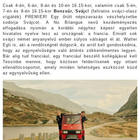
Csak 4-én, 6-án, 8-án és 10-én 16.15-kor, valamint csak 5-én,
7-én és 9-én 16.15-kor
Bonzsúr, Svájc!
(feliratos svájci-olasz
vígjáték) PREMIER! Egy őrült népszavazás vészhelyzetbe
sodorja Svájcot. A No Bilangue nevű kezdeményezés
elfogadása nyomán a korábbi négyhez képest egyetlen
hivatalos nyelve lesz az országnak: a francia. Emiatt sok
svájci német anyanyelvű ember súlyos válságot él át. Walter
Egli is, aki a rendőrségnél dolgozik, és arról kell gondoskodnia,
hogy az egynyelvűségre való áttérés zökkenőmentes legyen.
Bár alig tud franciául, egy franciául beszélő kollégájával kell
Tessinbe mennie, hogy közösen felderítsenek egy ottani
ellenállócsoportot, amely minden lehetséges eszközzel küzd
az egynyelvűség ellen.