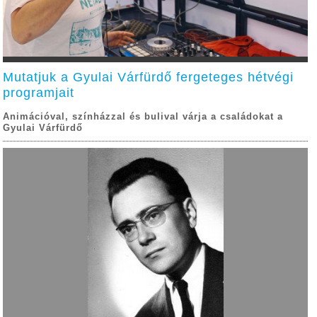
Mutatjuk a Gyulai Várfürdő fergeteges hétvégi
programjait
Animációval, színházzal és bulival várja a családokat a
Gyulai Várfürdő