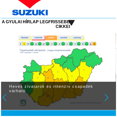
A GYULAI HÍRLAP LEGFRISSEBB
CIKKEI
Heves zivatarok és intenzív csapadék
várható