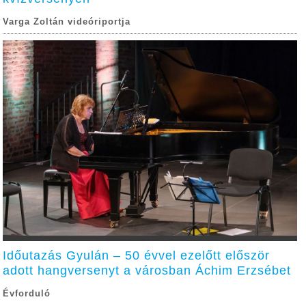
Varga Zoltán videóriportja
Időutazás Gyulán – 50 évvel ezelőtt először
adott hangversenyt a városban Áchim Erzsébet
Évforduló