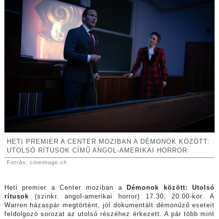
HETI PREMIER A CENTER MOZIBAN A DÉMONOK KÖZÖTT:
UTOLSÓ RÍTUSOK CÍMŰ ANGOL-AMERIKAI HORROR
Forrás: cineimage.ch
Heti premier a Center moziban a
Démonok között: Utolsó
rítusok
(szinkr. angol-amerikai horror) 17.30, 20.00-kor. A
Warren házaspár megtörtént, jól dokumentált démonűző eseteit
feldolgozó sorozat az utolsó részéhez érkezett. A pár több mint