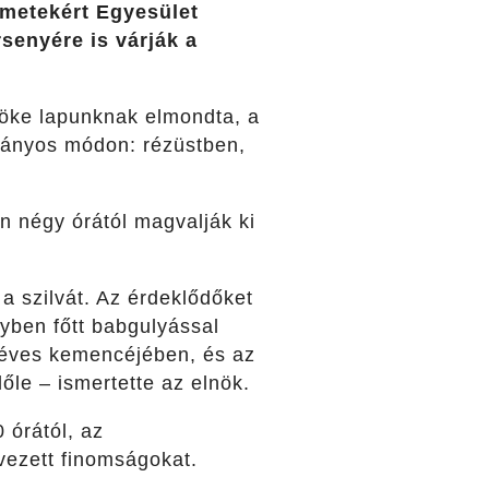
émetekért Egyesület
senyére is várják a
nöke lapunknak elmondta, a
mányos módon: rézüstben,
án négy órától magvalják ki
 a szilvát. Az érdeklődőket
lyben főtt babgulyással
z éves kemencéjében, és az
előle – ismertette az elnök.
 órától, az
vezett finomságokat.