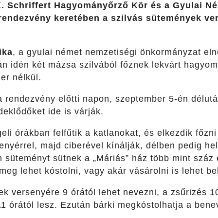
. Schriffert Hagyományőrző Kör és a Gyulai N
rendezvény keretében a szilvás sütemények ver
ika
, a gyulai német nemzetiségi önkormányzat el
án idén két mázsa szilvából főznek lekvárt hagyo
er nélkül.
s a rendezvény előtti napon, szeptember 5-én délut
deklődőket ide is várják.
li órákban felfűtik a katlanokat, és elkezdik főzni
kenyérrel, majd ciberével kínálják, délben pedig he
án süteményt sütnek a „Máriás” ház több mint szá
 meg lehet kóstolni, vagy akár vásárolni is lehet b
k versenyére 9 órától lehet nevezni, a zsűrizés 10
1 órától lesz. Ezután bárki megkóstolhatja a bene