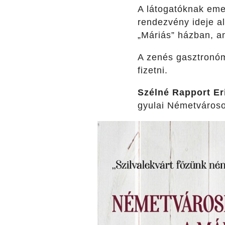
A látogatóknak emel
rendezvény ideje al
„Máriás” házban, am
A zenés gasztronómi
fizetni.
Szélné Rapport Er
gyulai Németvároso