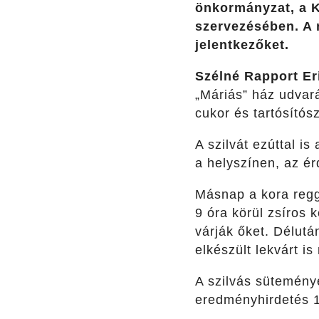
önkormányzat, a K
szervezésében. A 
jelentkezőket.
Szélné Rapport Er
„Máriás” ház udvar
cukor és tartósítósz
A szilvát ezúttal i
a helyszínen, az ér
Másnap a kora regge
9 óra körül zsíros 
várják őket. Délut
elkészült lekvárt is
A szilvás süteménye
eredményhirdetés 1