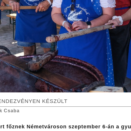
RENDEZVÉNYEN KÉSZÜLT
k Csaba
várt főznek Németvároson szeptember 6-án a gy