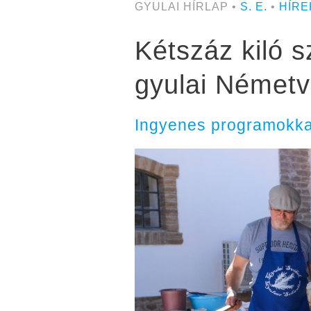
GYULAI HÍRLAP •
S. E.
•
HÍRE
Kétszáz kiló s
gyulai Német
Ingyenes programokkal