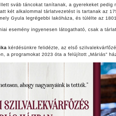
lett sváb táncokat tanítanak, a gyerekeket pedig n
att két alkalommal tárlatvezetést is tartanak az 1
ely Gyula legrégebbi lakóháza, és túlélte az 1801
ai esemény ingyenesen látogatható, csak a tárlat
ika
kérdésünkre felidézte, az első szilvalekvárfőzé
n, a programokat 2023 óta a felújított „Máriás” h