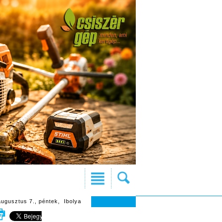
augusztus 7., péntek, Ibolya