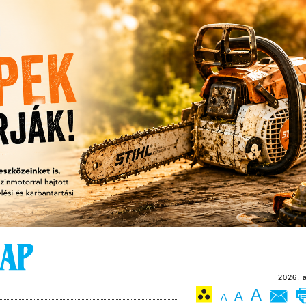
2026. 
A
A
A