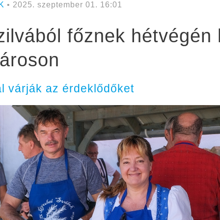
K
• 2025. szeptember 01. 16:01
zilvából főznek hétvégén 
városon
 várják az érdeklődőket