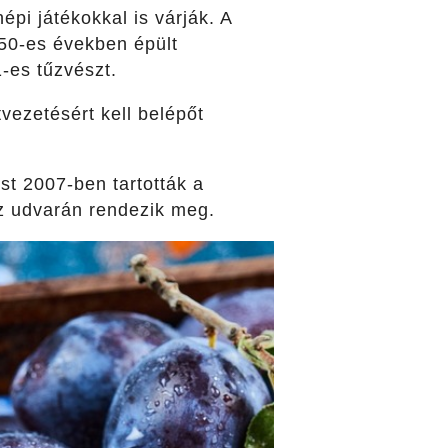
épi játékokkal is várják. A
750-es években épült
-es tűzvészt.
vezetésért kell belépőt
st 2007-ben tartották a
áz udvarán rendezik meg.