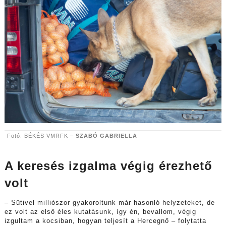
Fotó: BÉKÉS VMRFK –
SZABÓ GABRIELLA
A keresés izgalma végig érezhető
volt
– Sütivel milliószor gyakoroltunk már hasonló helyzeteket, de
ez volt az első éles kutatásunk, így én, bevallom, végig
izgultam a kocsiban, hogyan teljesít a Hercegnő – folytatta