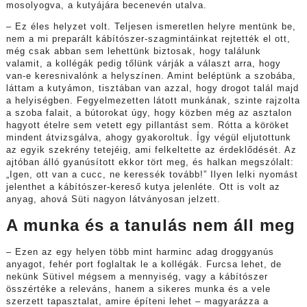
mosolyogva, a kutyájára becenevén utalva.
– Ez éles helyzet volt. Teljesen ismeretlen helyre mentünk be,
nem a mi preparált kábítószer-szagmintáinkat rejtették el ott,
még csak abban sem lehettünk biztosak, hogy találunk
valamit, a kollégák pedig tőlünk várják a választ arra, hogy
van-e keresnivalónk a helyszínen. Amint beléptünk a szobába,
láttam a kutyámon, tisztában van azzal, hogy drogot talál majd
a helyiségben. Fegyelmezetten látott munkának, szinte rajzolta
a szoba falait, a bútorokat úgy, hogy közben még az asztalon
hagyott ételre sem vetett egy pillantást sem. Rótta a köröket
mindent átvizsgálva, ahogy gyakoroltuk. Így végül eljutottunk
az egyik szekrény tetejéig, ami felkeltette az érdeklődését. Az
ajtóban álló gyanúsított ekkor tört meg, és halkan megszólalt:
„Igen, ott van a cucc, ne keressék tovább!” Ilyen lelki nyomást
jelenthet a kábítószer-kereső kutya jelenléte. Ott is volt az
anyag, ahová Süti nagyon látványosan jelzett.
A munka és a tanulás nem áll meg
– Ezen az egy helyen több mint harminc adag droggyanús
anyagot, fehér port foglaltak le a kollégák. Furcsa lehet, de
nekünk Sütivel mégsem a mennyiség, vagy a kábítószer
összértéke a releváns, hanem a sikeres munka és a vele
szerzett tapasztalat, amire építeni lehet – magyarázza a