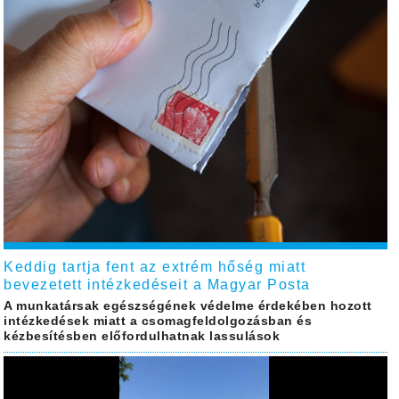
Keddig tartja fent az extrém hőség miatt
bevezetett intézkedéseit a Magyar Posta
A munkatársak egészségének védelme érdekében hozott
intézkedések miatt a csomagfeldolgozásban és
kézbesítésben előfordulhatnak lassulások