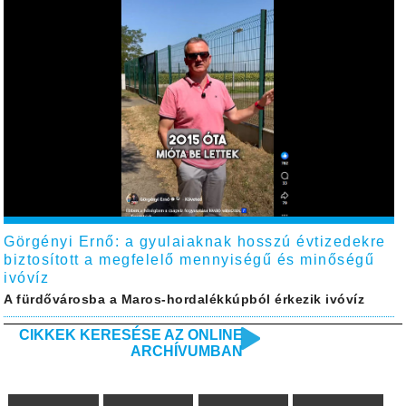
Görgényi Ernő: a gyulaiaknak hosszú évtizedekre
biztosított a megfelelő mennyiségű és minőségű
ivóvíz
A fürdővárosba a Maros-hordalékkúpból érkezik ivóvíz
CIKKEK KERESÉSE AZ ONLINE
ARCHÍVUMBAN