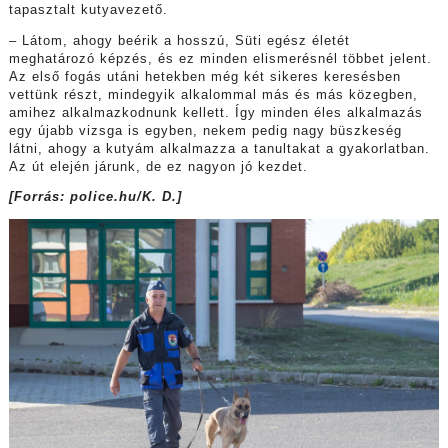
tapasztalt kutyavezető.
– Látom, ahogy beérik a hosszú, Süti egész életét
meghatározó képzés, és ez minden elismerésnél többet jelent.
Az első fogás utáni hetekben még két sikeres keresésben
vettünk részt, mindegyik alkalommal más és más közegben,
amihez alkalmazkodnunk kellett. Így minden éles alkalmazás
egy újabb vizsga is egyben, nekem pedig nagy büszkeség
látni, ahogy a kutyám alkalmazza a tanultakat a gyakorlatban.
Az út elején járunk, de ez nagyon jó kezdet.
[Forrás: police.hu/K. D.]