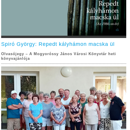
Spiró György: Repedt kályhámon macska ül
Olvasójegy – A Mogyoróssy János Városi Könyvtár heti
könyvajánlója