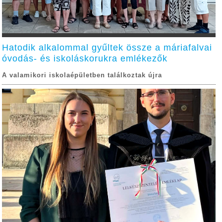
Hatodik alkalommal gyűltek össze a máriafalvai
óvodás- és iskoláskorukra emlékezők
A valamikori iskolaépületben találkoztak újra