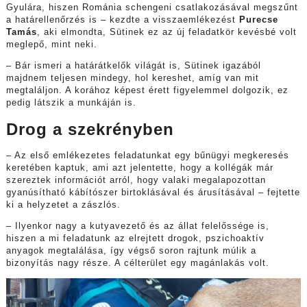
Gyulára, hiszen Románia schengeni csatlakozásával megszűnt
a határellenőrzés is – kezdte a visszaemlékezést
Purecse
Tamás
, aki elmondta, Sütinek ez az új feladatkör kevésbé volt
meglepő, mint neki.
– Bár ismeri a határátkelők világát is, Sütinek igazából
majdnem teljesen mindegy, hol kereshet, amíg van mit
megtaláljon. A korához képest érett figyelemmel dolgozik, ez
pedig látszik a munkáján is.
Drog a szekrényben
– Az első emlékezetes feladatunkat egy bűnügyi megkeresés
keretében kaptuk, ami azt jelentette, hogy a kollégák már
szereztek információt arról, hogy valaki megalapozottan
gyanúsítható kábítószer birtoklásával és árusításával – fejtette
ki a helyzetet a zászlós.
– Ilyenkor nagy a kutyavezető és az állat felelőssége is,
hiszen a mi feladatunk az elrejtett drogok, pszichoaktív
anyagok megtalálása, így végső soron rajtunk múlik a
bizonyítás nagy része. A célterület egy magánlakás volt.