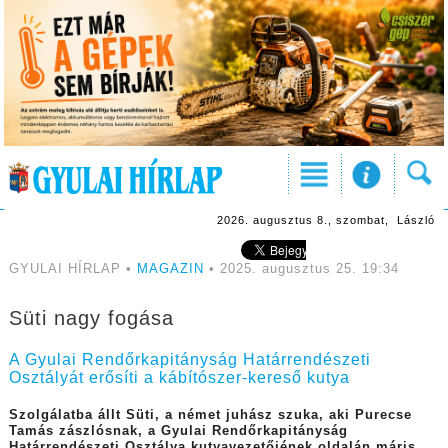
2026. augusztus 8., szombat, László
GYULAI HÍRLAP •
MAGAZIN
• 2025. augusztus 25. 19:34
Süti nagy fogása
A Gyulai Rendőrkapitányság Határrendészeti
Osztályát erősíti a kábítószer-kereső kutya
Szolgálatba állt Süti, a német juhász szuka, aki Purecse
Tamás zászlósnak, a Gyulai Rendőrkapitányság
Határrendészeti Osztálya kutyavezetőjének oldalán máris