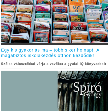
Egy kis gyakorlás ma – több siker holnap! A
magabiztos iskolakezdés otthon kezdődik!
Széles választékkal várja a vevőket a gyulai IQ könyvesbolt