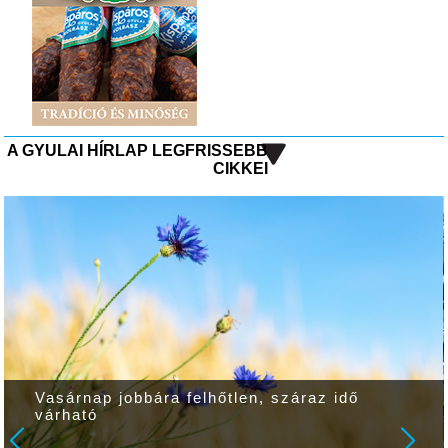
A GYULAI HÍRLAP LEGFRISSEBB
CIKKEI
Vasárnap jobbára felhőtlen, száraz idő
várható