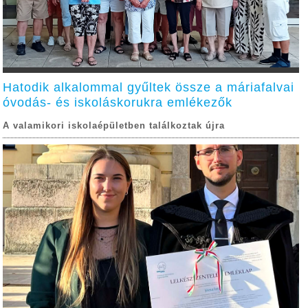
Hatodik alkalommal gyűltek össze a máriafalvai
óvodás- és iskoláskorukra emlékezők
A valamikori iskolaépületben találkoztak újra