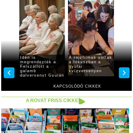
indul a
Idén is
A rajzfilmek voltak
Buliha
megrendezték a
a fókuszban a
Világó
yula
Felszállott a
gyulai
utcabá
galamb
kvízversenyen
augusz
dalversenyt Gyulán
KAPCSOLÓDÓ CIKKEK
A ROVAT FRISS CIKKEI