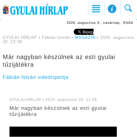
2026. augusztus 9., vasárnap, Emőd
GYULAI HÍRLAP • Fábián István •
MAGAZIN
• 2025. augusztus
20. 12:38
Már nagyban készülnek az esti gyulai
tűzijátékra
Fábián István videóriportja
GYULAI HÍRLAP • 2025. augusztus 20. 12:39
Már nagyban készülnek az esti gyulai
tűzijátékra