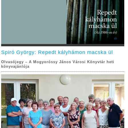
Spiró György: Repedt kályhámon macska ül
Olvasójegy – A Mogyoróssy János Városi Könyvtár heti
könyvajánlója