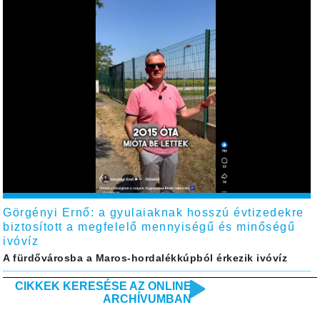
Görgényi Ernő: a gyulaiaknak hosszú évtizedekre
biztosított a megfelelő mennyiségű és minőségű
ivóvíz
A fürdővárosba a Maros-hordalékkúpból érkezik ivóvíz
CIKKEK KERESÉSE AZ ONLINE
ARCHÍVUMBAN