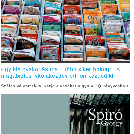
Egy kis gyakorlás ma – több siker holnap! A
magabiztos iskolakezdés otthon kezdődik!
Széles választékkal várja a vevőket a gyulai IQ könyvesbolt