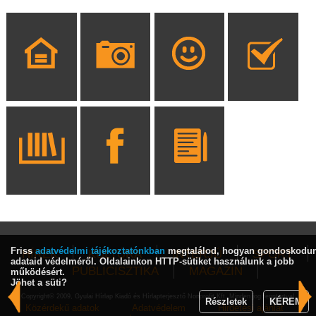
Friss
adatvédelmi tájékoztatónkban
megtalálod, hogyan gondoskodu
HÍREK
KULTÚRA
INTERJÚ
SPORT
adataid védelméről. Oldalainkon HTTP-sütiket használunk a jobb
PUBLICISZTIKA
MAGAZIN
működésért.
Jöhet a süti?
Copyright© 2009, Gyulai Hírlap Kiadó és Hírlapterjesztő Nonprofit Kft. Minden jog fenntartva!
Részletek
KÉREM
Közérdekű adatok
Adatvédelem
Hirdetési ajánlat