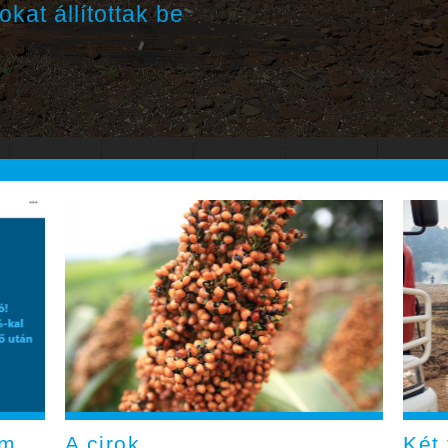
kat állítottak be
em
A cirok
Két 