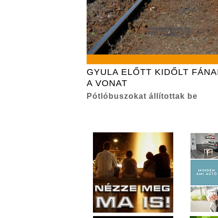
GYULA ELŐTT KIDŐLT FÁN
A VONAT
Pótlóbuszokat állítottak be