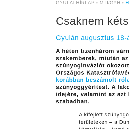
GYULAI HÍRLAP • MTI/GYH •
H
Csaknem kétsz
Gyulán augusztus 18-á
A héten tizenhárom vár
szakemberek, miután az
szúnyoginváziót okozott
Országos Katasztrófavé
korábban beszámolt ról
szúnyoggyérítést. A lako
idejére, valamint az azt
szabadban.
A kifejlett szúnyog
területeken – a Du