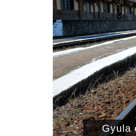
csapat
Gyula e