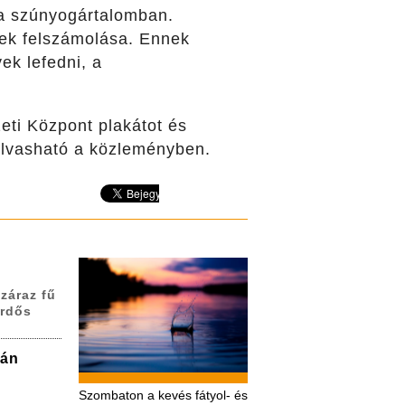
 a szúnyogártalomban.
zek felszámolása. Ennek
ek lefedni, a
ti Központ plakátot és
 olvasható a közleményben.
záraz fű
erdős
zán
Szombaton a kevés fátyol- és