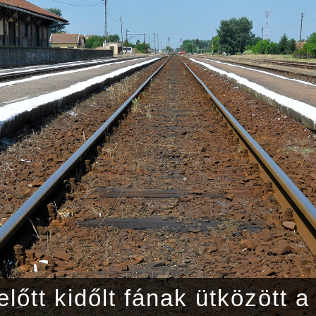
lőtt kidőlt fának ütközött a