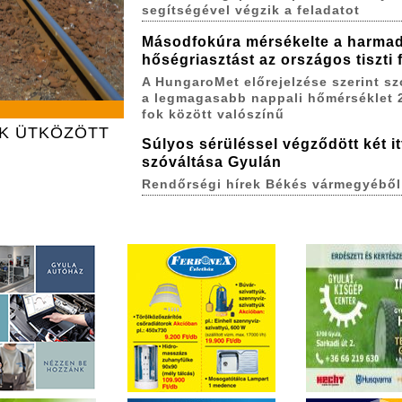
segítségével végzik a feladatot
Másodfokúra mérsékelte a harma
hőségriasztást az országos tiszti
A HungaroMet előrejelzése szerint s
a legmagasabb nappali hőmérséklet 
fok között valószínű
AK ÜTKÖZÖTT
Súlyos sérüléssel végződött két itt
szóváltása Gyulán
Rendőrségi hírek Békés vármegyéből