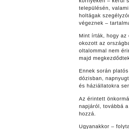
környékén – kerül
településén, valamin
holtágak szegélyzón
végeznek – tartalm
Mint írták, hogy az
okozott az országb
oltalommal nem érin
majd megkezdődtek a
Ennek során platós
dózisban, napnyugta
és háziállatokra se
Az érintett önkorm
napjáról, továbbá a
hozzá.
Ugyanakkor – folyt