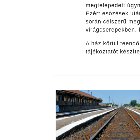
megtelepedett úgyn
Ezért esőzések után
során célszerű megt
virágcserepekben, k
A ház körüli teend
tájékoztatót készí