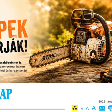
2026. au
A
A
A