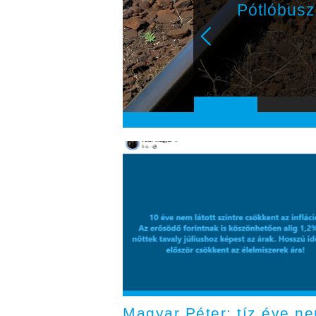
álkozik a
Pótlóbuszo
Magyar Péter: tíz éve n