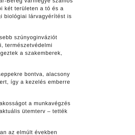
már-Bereg vármegye számos
i két területen a tó és a
biológiai lárvagyérítést is
ősebb szúnyoginváziót
i, természetvédelmi
végeztek a szakemberek,
seppekre bontva, alacsony
ert, így a kezelés emberre
a lakosságot a munkavégzés
ktuális ütemterv – tették
ban az elmúlt években