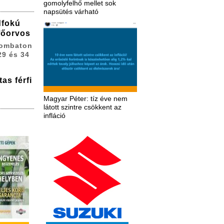
gomolyfelhő mellet sok
napsütés várható
dfokú
 főorvos
zombaton
29 és 34
as férfi
Magyar Péter: tíz éve nem
látott szintre csökkent az
infláció