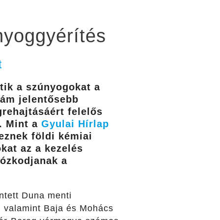
nyoggyérítés
t
tik a szúnyogokat a
lám jelentősebb
rehajtásáért felelős
. Mint a
Gyulai Hírlap
eznek földi kémiai
okat az a kezelés
rtózkodjanak a
intett Duna menti
, valamint Baja és Mohács