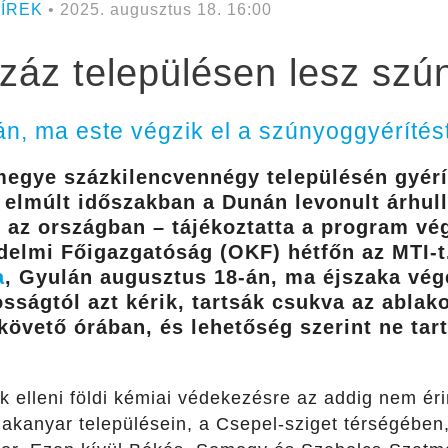
ÍREK
• 2025. augusztus 18. 16:00
áz településen lesz szú
n, ma este végzik el a szúnyoggyérítés
megye százkilencvennégy településén gyérí
 elmúlt időszakban a Dunán levonult árhul
 az országban – tájékoztatta a program vég
delmi Főigazgatóság (OKF) hétfőn az MTI-t
a
, Gyulán augusztus 18-án, ma éjszaka vég
sságtól azt kérik, tartsák csukva az ablak
 követő órában, és lehetőség szerint ne ta
ok elleni földi kémiai védekezésre az addig nem ér
nakanyar településein, a Csepel-sziget térségében