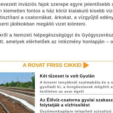
evezett inváziós fajok szerepe egyre jelentősebb
 kiemelten fontos a ház körül kialakuló kisebb vi
isztítani a csatornákat, árkokat, a vízgyűjtő edény
erti játékokban megálló vizet kiönteni.
őkről a Nemzeti Népegészségügyi és Gyógyszerésze
tett, amelyek elérhetőek az intézmény honlapján –
A ROVAT FRISS CIKKEI
Két tűzeset is volt Gyulán
A bicerei tanyáknál szalmabála és a s
gyulladt ki, a horgásztavak mögötti 
területen az avar égett
Az Élővíz-csatorna gyulai szakas
folytatják a vízfrissítést
Úszómunkagépre telepített szivattyú