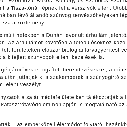
 sor. Ezen kívül Békés, Somogy és Szabolcs-Szat
t a Tisza-tónál lépnek fel a vérszívók ellen. Utóbb
áiban lévő állandó szúnyog-tenyészőhelyeken légi 
azza a közlemény.
 elmúlt hetekben a Dunán levonult árhullám jelent
an. Az árhullámot követően a településekhez közel
tett területeken először biológiai lárvagyérítést 
 kifejlett szúnyogok elleni kezelések is.
 gépjárművekre rögzített berendezésekkel, apró c
 után juttatják ki a szakemberek a szúnyogirtó sz
m jelent veszélyt.
ányzatok a saját médiafelületeiken tájékoztatják 
 katasztrófavédelem honlapján is megtalálható az a
atták – az emberközeli életmódot folytató, hazánk