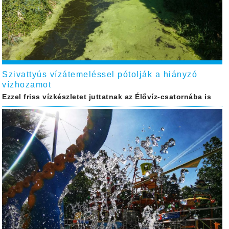
Szivattyús vízátemeléssel pótolják a hiányzó
vízhozamot
Ezzel friss vízkészletet juttatnak az Élővíz-csatornába is