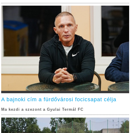
A bajnoki cím a fürdővárosi focicsapat célja
Ma kezdi a szezont a Gyulai Termál FC