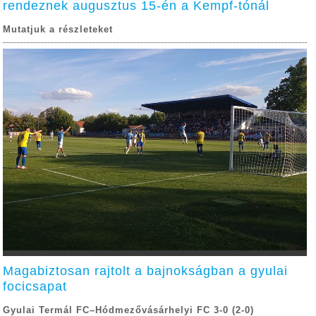
rendeznek augusztus 15-én a Kempf-tónál
Mutatjuk a részleteket
Magabiztosan rajtolt a bajnokságban a gyulai
focicsapat
Gyulai Termál FC–Hódmezővásárhelyi FC 3-0 (2-0)