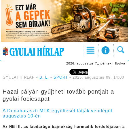
2026. augusztus 7., péntek, Ibolya
GYULAI HÍRLAP •
B. L.
•
SPORT
• 2025. augusztus 09. 14:00
Hazai pályán gyűjtheti tovább pontjait a
gyulai focicsapat
A Dunaharaszti MTK együttesét látják vendégül
augusztus 10-én
Az NB III.-as labdarúgó-bajnokság harmadik fordulójában a