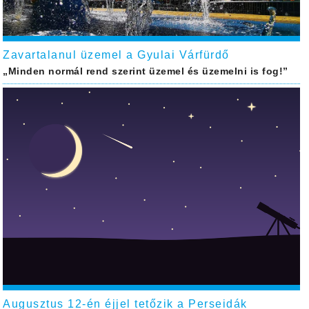
Zavartalanul üzemel a Gyulai Várfürdő
„Minden normál rend szerint üzemel és üzemelni is fog!”
Augusztus 12-én éjjel tetőzik a Perseidák