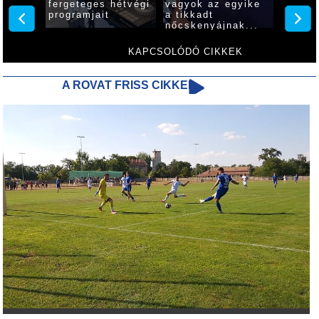
ri
fergeteges hétvégi
vagyok az egyike
várják
programjait
a tikkadt
érdekl
nőcskenyájnak...
szepte
Család
KAPCSOLÓDÓ CIKKEK
A ROVAT FRISS CIKKEI