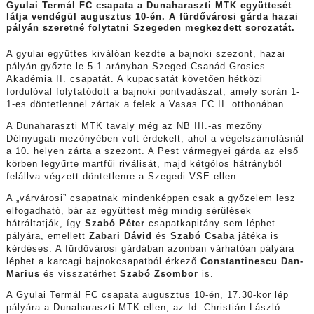
Gyulai Termál FC csapata a Dunaharaszti MTK együttesét
látja vendégül augusztus 10-én. A fürdővárosi gárda hazai
pályán szeretné folytatni Szegeden megkezdett sorozatát.
A gyulai együttes kiválóan kezdte a bajnoki szezont, hazai
pályán győzte le 5-1 arányban Szeged-Csanád Grosics
Akadémia II. csapatát. A kupacsatát követően hétközi
fordulóval folytatódott a bajnoki pontvadászat, amely során 1-
1-es döntetlennel zártak a felek a Vasas FC II. otthonában.
A Dunaharaszti MTK tavaly még az NB III.-as mezőny
Délnyugati mezőnyében volt érdekelt, ahol a végelszámolásnál
a 10. helyen zárta a szezont. A Pest vármegyei gárda az első
körben legyűrte martfűi riválisát, majd kétgólos hátrányból
felállva végzett döntetlenre a Szegedi VSE ellen.
A „várvárosi” csapatnak mindenképpen csak a győzelem lesz
elfogadható, bár az együttest még mindig sérülések
hátráltatják, így
Szabó Péter
csapatkapitány sem léphet
pályára, emellett
Zabari Dávid
és
Szabó Csaba
játéka is
kérdéses. A fürdővárosi gárdában azonban várhatóan pályára
léphet a karcagi bajnokcsapatból érkező
Constantinescu Dan-
Marius
és visszatérhet
Szabó Zsombor
is.
A Gyulai Termál FC csapata augusztus 10-én, 17.30-kor lép
pályára a Dunaharaszti MTK ellen, az Id. Christián László