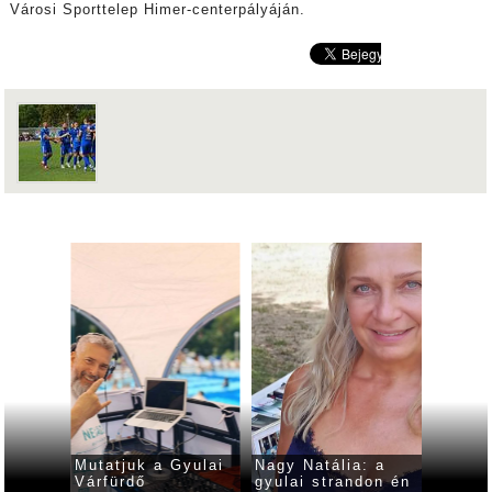
Városi Sporttelep Himer-centerpályáján.
ogy mi
Mutatjuk a Gyulai
Nagy Natália: a
Idén i
a
Várfürdő
gyulai strandon én
progra