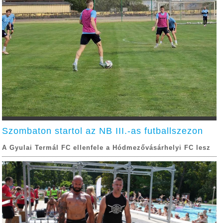
Szombaton startol az NB III.-as futballszezon
A Gyulai Termál FC ellenfele a Hódmezővásárhelyi FC lesz