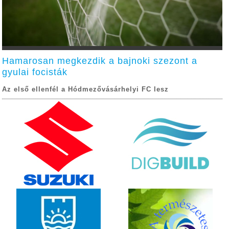
Hamarosan megkezdik a bajnoki szezont a
gyulai focisták
Az első ellenfél a Hódmezővásárhelyi FC lesz