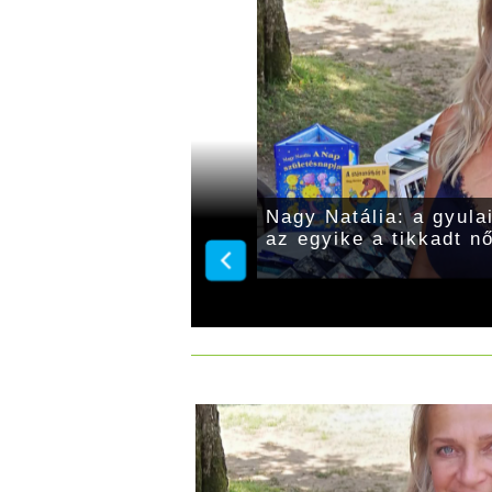
dővárosi focicsapat
Nagy Natália: a gyula
az egyike a tikkadt n