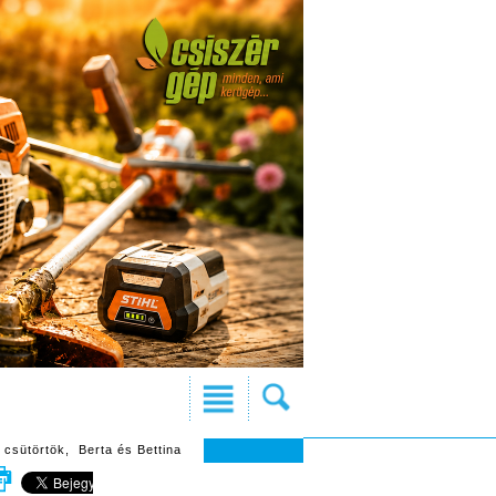
 csütörtök, Berta és Bettina