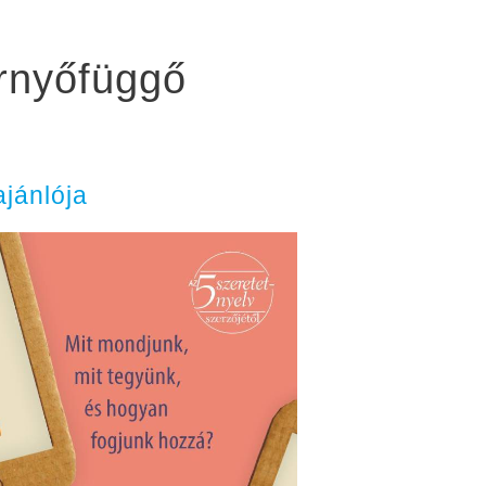
rnyőfüggő
jánlója