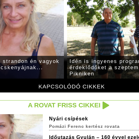
i strandon én vagyok
Idén is ingyenes progr
őcskenyájnak...
érdeklődőket a szeptem
Pikniken
KAPCSOLÓDÓ CIKKEK
A ROVAT FRISS CIKKEI
Nyári csípések
Pomázi Ferenc kertész rovata
Időutazás Gyulán – 160 évvel ezel