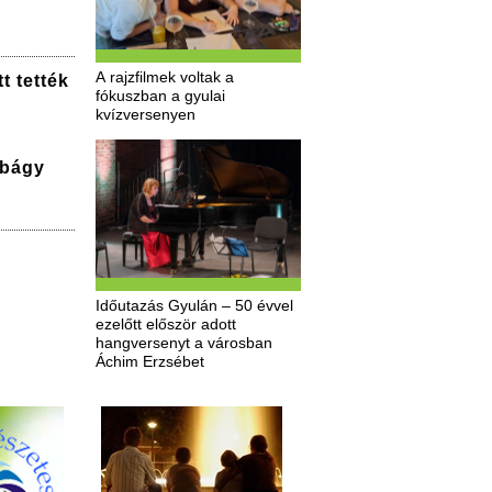
A rajzfilmek voltak a
t tették
fókuszban a gyulai
kvízversenyen
bbágy
Időutazás Gyulán – 50 évvel
ezelőtt először adott
hangversenyt a városban
Áchim Erzsébet