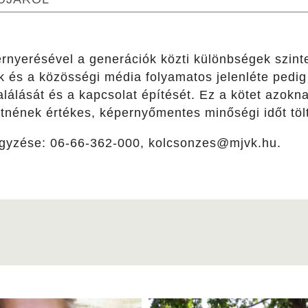
rnyerésével a generációk közti különbségek szinte
 és a közösségi média folyamatos jelenléte pedig 
lálását és a kapcsolat építését. Ez a kötet azokn
etnének értékes, képernyőmentes minőségi időt töl
egyzése: 06-66-362-000, kolcsonzes@mjvk.hu.