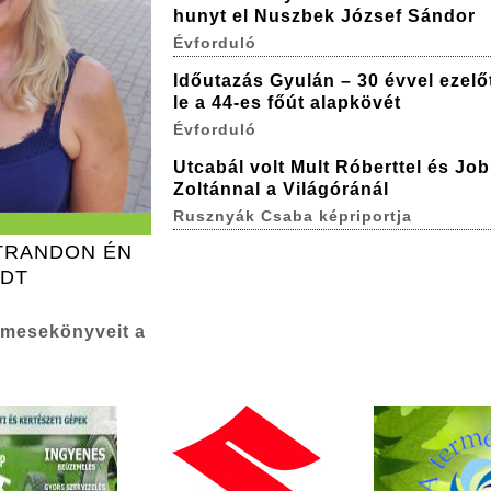
hunyt el Nuszbek József Sándor
Évforduló
Időutazás Gyulán – 30 évvel ezelőt
le a 44-es főút alapkövét
Évforduló
Utcabál volt Mult Róberttel és Jo
Zoltánnal a Világóránál
Rusznyák Csaba képriportja
STRANDON ÉN
ADT
 mesekönyveit a