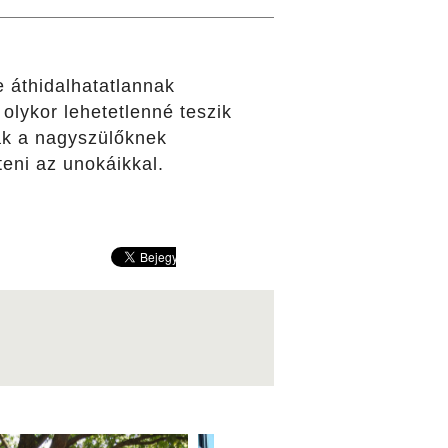
 áthidalhatatlannak
olykor lehetetlenné teszik
ak a nagyszülőknek
teni az unokáikkal.