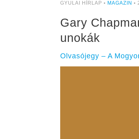
GYULAI HÍRLAP •
MAGAZIN
• 
Gary Chapman,
unokák
Olvasójegy – A Mogyor