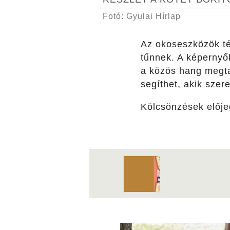
Fotó: Gyulai Hírlap
Az okoseszközök té
tűnnek. A képernyők
a közös hang megta
segíthet, akik szer
Kölcsönzések előj