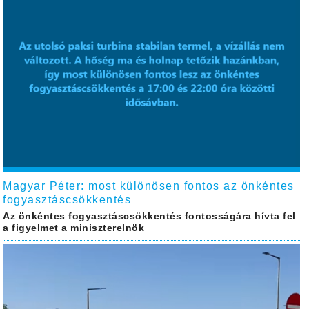
Magyar Péter: most különösen fontos az önkéntes
fogyasztáscsökkentés
Az önkéntes fogyasztáscsökkentés fontosságára hívta fel
a figyelmet a miniszterelnök