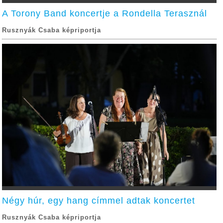
A Torony Band koncertje a Rondella Terasznál
Rusznyák Csaba képriportja
Négy húr, egy hang címmel adtak koncertet
Rusznyák Csaba képriportja