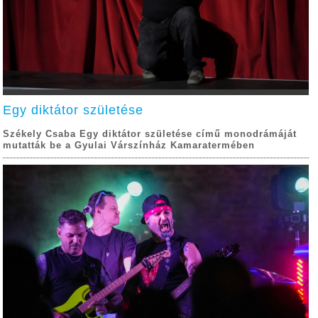
Egy diktátor születése
Székely Csaba Egy diktátor születése című monodrámáját
mutatták be a Gyulai Várszínház Kamaratermében