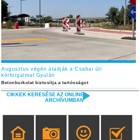
Augusztus végén átadják a Csabai úti
körforgalmat Gyulán
Betonburkolat biztosítja a tartósságot
CIKKEK KERESÉSE AZ ONLINE
ARCHÍVUMBAN