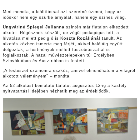
Mint mondta, a kiállítással azt szeretné üzenni, hogy az
időskor nem egy szürke árnyalat, hanem egy színes világ.
Ungváriné Spiegel Julianna
szintén már fiatalon elkezdett
alkotni. Régésznek készült, de végül pedagógus lett, a
hivatása mellett pedig ő is
Koszta Rozáliánál
tanult. Az
alkotás közben ismerte meg férjét, akivel haláláig együtt
dolgoztak, a festmények mellett faszobrászattal is
foglalkoztak. A hazai művésztelepeken túl Erdélyben,
Szlovákiában és Ausztriában is festett.
„A festészet számomra eszköz, amivel elmondhatom a világról
alkotott véleményem֨” – mondta.
Az 52 alkotást bemutató tárlatot augusztus 12-ig a kastély
nyitvatartási idejében nézhetik meg az érdeklődők.