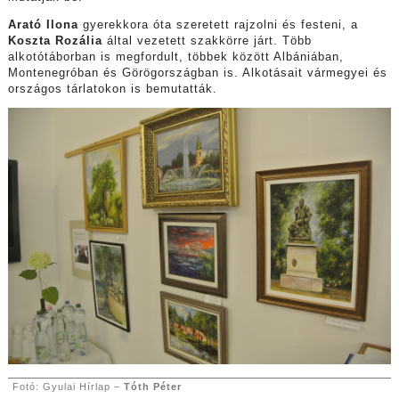
Arató Ilona
gyerekkora óta szeretett rajzolni és festeni, a
Koszta Rozália
által vezetett szakkörre járt. Több
alkotótáborban is megfordult, többek között Albániában,
Montenegróban és Görögországban is. Alkotásait vármegyei és
országos tárlatokon is bemutatták.
Fotó: Gyulai Hírlap –
Tóth Péter