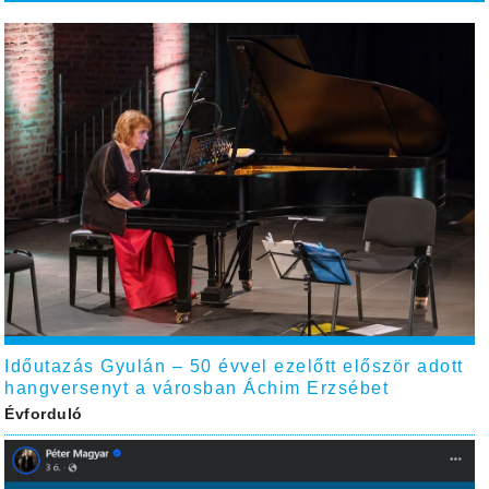
Időutazás Gyulán – 50 évvel ezelőtt először adott
hangversenyt a városban Áchim Erzsébet
Évforduló