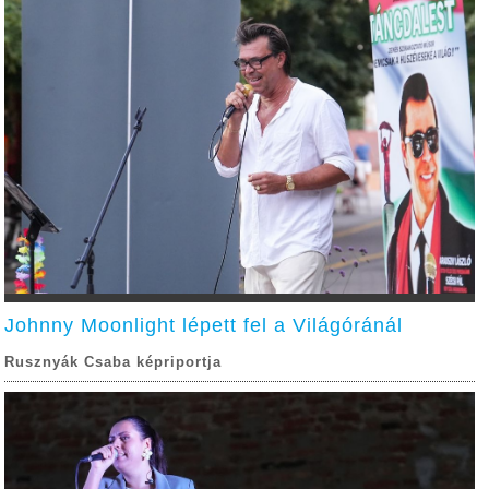
Johnny Moonlight lépett fel a Világóránál
Rusznyák Csaba képriportja