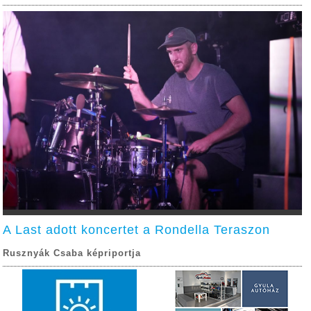
A Last adott koncertet a Rondella Teraszon
Rusznyák Csaba képriportja