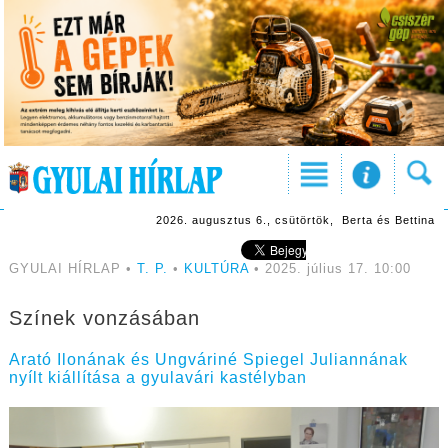
2026. augusztus 6., csütörtök, Berta és Bettina
GYULAI HÍRLAP •
T. P.
•
KULTÚRA
• 2025. július 17. 10:00
Színek vonzásában
Arató Ilonának és Ungváriné Spiegel Juliannának
nyílt kiállítása a gyulavári kastélyban