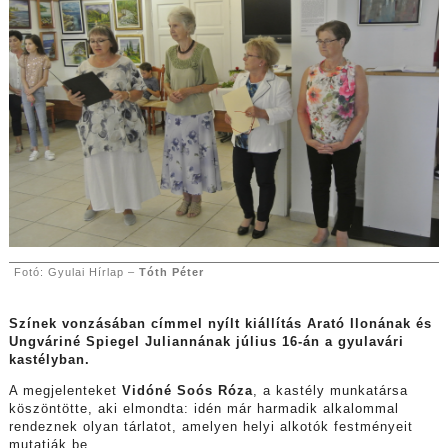
Fotó: Gyulai Hírlap –
Tóth Péter
Színek vonzásában címmel nyílt kiállítás Arató Ilonának és
Ungváriné Spiegel Juliannának július 16-án a gyulavári
kastélyban.
A megjelenteket
Vidóné Soós Róza
, a kastély munkatársa
köszöntötte, aki elmondta: idén már harmadik alkalommal
rendeznek olyan tárlatot, amelyen helyi alkotók festményeit
mutatják be.