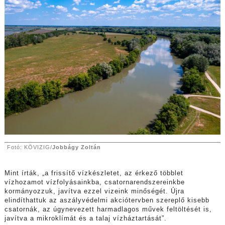
Fotó: KÖVIZIG/
Jobbágy Zoltán
Mint írták, „a frissítő vízkészletet, az érkező többlet
vízhozamot vízfolyásainkba, csatornarendszereinkbe
kormányozzuk, javítva ezzel vizeink minőségét. Újra
elindíthattuk az aszályvédelmi akciótervben szereplő kisebb
csatornák, az úgynevezett harmadlagos művek feltöltését is,
javítva a mikroklímát és a talaj vízháztartását”.