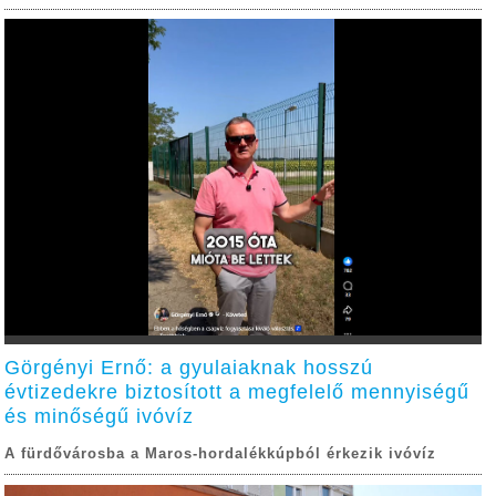
Görgényi Ernő: a gyulaiaknak hosszú
évtizedekre biztosított a megfelelő mennyiségű
és minőségű ivóvíz
A fürdővárosba a Maros-hordalékkúpból érkezik ivóvíz