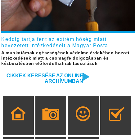
Keddig tartja fent az extrém hőség miatt
bevezetett intézkedéseit a Magyar Posta
A munkatársak egészségének védelme érdekében hozott
intézkedések miatt a csomagfeldolgozásban és
kézbesítésben előfordulhatnak lassulások
CIKKEK KERESÉSE AZ ONLINE
ARCHÍVUMBAN