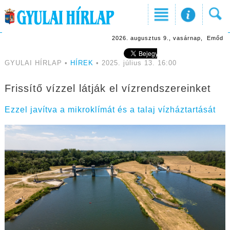
2026. augusztus 9., vasárnap, Emőd
GYULAI HÍRLAP •
HÍREK
• 2025. július 13. 16:00
Frissítő vízzel látják el vízrendszereinket
Ezzel javítva a mikroklímát és a talaj vízháztartását