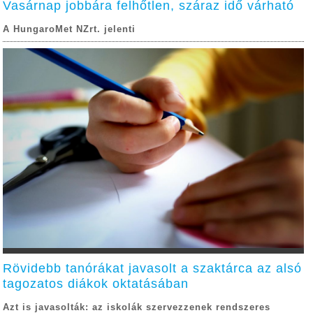
Vasárnap jobbára felhőtlen, száraz idő várható
A HungaroMet NZrt. jelenti
Rövidebb tanórákat javasolt a szaktárca az alsó
tagozatos diákok oktatásában
Azt is javasolták: az iskolák szervezzenek rendszeres