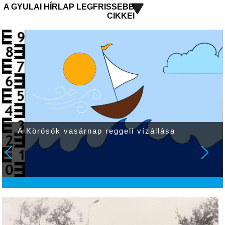
A GYULAI HÍRLAP LEGFRISSEBB
CIKKEI
A Körösök vasárnap reggeli vízállása