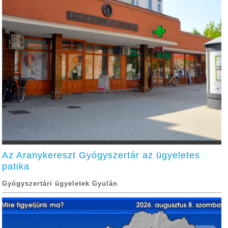
Az Aranykereszt Gyógyszertár az ügyeletes
patika
Gyógyszertári ügyeletek Gyulán