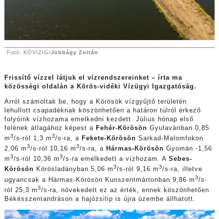
Fotó: KÖVIZIG/
Jobbágy Zoltán
Frissítő vízzel látjuk el vízrendszereinket – írta ma
közösségi oldalán a Körös-vidéki Vízügyi Igazgatóság.
Arról számoltak be, hogy a Körösök vízgyűjtő területén
lehullott csapadéknak köszönhetően a határon túlról érkező
folyóink vízhozama emelkedni kezdett. Július hónap első
felének átlagához képest a
Fehér-Körösön
Gyulaváriban 0,85
3
3
m
/s-ról 1,3 m
/s-ra, a
Fekete-Körösön
Sarkad-Malomfokon
3
3
2,06 m
/s-ról 10,16 m
/s-ra, a
Hármas-Körösön
Gyomán -1,56
3
3
m
/s-ról 10,36 m
/s-ra emelkedett a vízhozam. A
Sebes-
3
3
Körösön
Körösladányban 5,06 m
/s-ról 9,16 m
/s-ra, illetve
3
ugyancsak a Hármas-Körösön Kunszentmártonban 9,86 m
/s-
3
ról 25,3 m
/s-ra, növekedett ez az érték, ennek köszönhetően
Békésszentandráson a hajózsilip is újra üzembe állhatott.