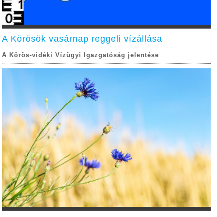
A Körösök vasárnap reggeli vízállása
A Körös-vidéki Vízügyi Igazgatóság jelentése