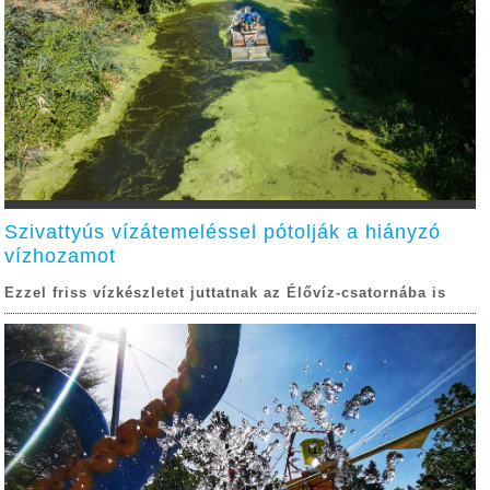
Szivattyús vízátemeléssel pótolják a hiányzó
vízhozamot
Ezzel friss vízkészletet juttatnak az Élővíz-csatornába is