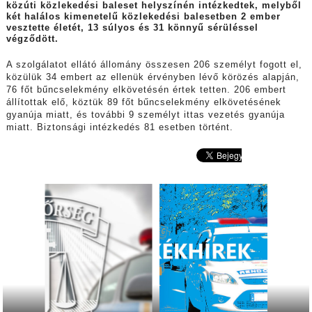
közúti közlekedési baleset helyszínén intézkedtek, melyből
két halálos kimenetelű közlekedési balesetben 2 ember
vesztette életét, 13 súlyos és 31 könnyű sérüléssel
végződött.
A szolgálatot ellátó állomány összesen 206 személyt fogott el,
közülük 34 embert az ellenük érvényben lévő körözés alapján,
76 főt bűncselekmény elkövetésén értek tetten. 206 embert
állítottak elő, köztük 89 főt bűncselekmény elkövetésének
gyanúja miatt, és további 9 személyt ittas vezetés gyanúja
miatt. Biztonsági intézkedés 81 esetben történt.