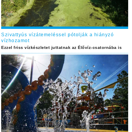
Szivattyús vízátemeléssel pótolják a hiányzó
vízhozamot
Ezzel friss vízkészletet juttatnak az Élővíz-csatornába is