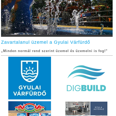
Zavartalanul üzemel a Gyulai Várfürdő
„Minden normál rend szerint üzemel és üzemelni is fog!”