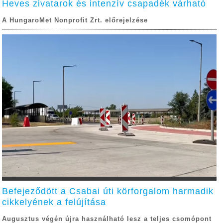
Heves zivatarok és intenzív csapadék várható
A HungaroMet Nonprofit Zrt. előrejelzése
Befejeződött a Csabai úti körforgalom harmadik
cikkelyének a felújítása
Augusztus végén újra használható lesz a teljes csomópont