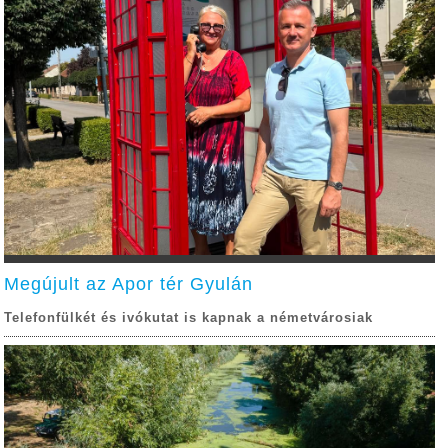
Megújult az Apor tér Gyulán
Telefonfülkét és ivókutat is kapnak a németvárosiak