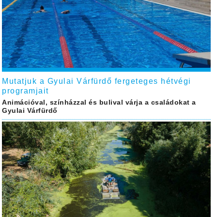
Mutatjuk a Gyulai Várfürdő fergeteges hétvégi
programjait
Animációval, színházzal és bulival várja a családokat a
Gyulai Várfürdő