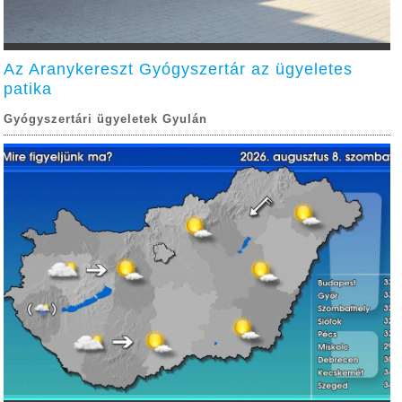
Az Aranykereszt Gyógyszertár az ügyeletes
patika
Gyógyszertári ügyeletek Gyulán