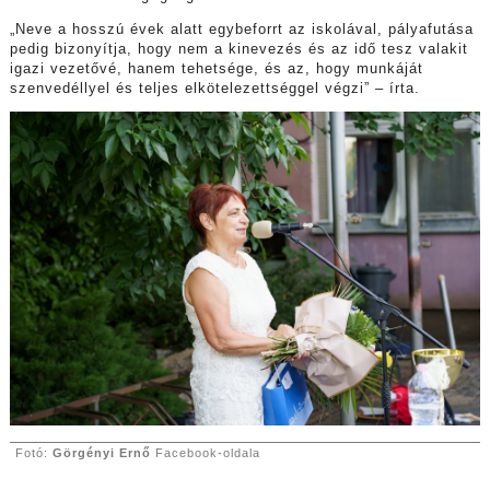
„Neve a hosszú évek alatt egybeforrt az iskolával, pályafutása
pedig bizonyítja, hogy nem a kinevezés és az idő tesz valakit
igazi vezetővé, hanem tehetsége, és az, hogy munkáját
szenvedéllyel és teljes elkötelezettséggel végzi” – írta.
Fotó:
Görgényi Ernő
Facebook-oldala