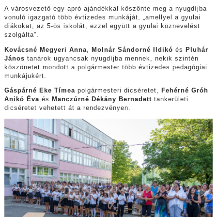
A városvezető egy apró ajándékkal köszönte meg a nyugdíjba
vonuló igazgató több évtizedes munkáját, „amellyel a gyulai
diákokat, az 5-ös iskolát, ezzel együtt a gyulai köznevelést
szolgálta”.
Kovácsné Megyeri Anna
,
Molnár Sándorné Ildikó
és
Pluhár
János
tanárok ugyancsak nyugdíjba mennek, nekik szintén
köszönetet mondott a polgármester több évtizedes pedagógiai
munkájukért.
Gáspárné Eke Tímea
polgármesteri dicséretet,
Fehérné Gróh
Anikó Éva
és
Manczúrné Dékány Bernadett
tankerületi
dicséretet vehetett át a rendezvényen.