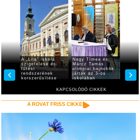
”
A „Lila” iskola
Nagy Tímea és
Európa
lhet
szigetelése és
Märcz Tamás
Kempf
fűtési
olimpiai bajnokok
rendszerének
jártak az 5-ös
korszerűsítése
iskolában
KAPCSOLÓDÓ CIKKEK
A ROVAT FRISS CIKKEI