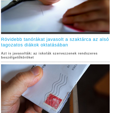
Rövidebb tanórákat javasolt a szaktárca az alsó
tagozatos diákok oktatásában
Azt is javasolták: az iskolák szervezzenek rendszeres
beszélgetőköröket