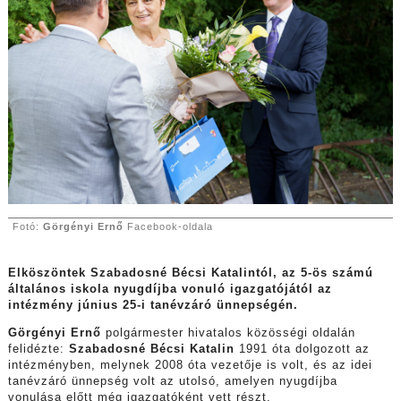
Fotó:
Görgényi Ernő
Facebook-oldala
Elköszöntek Szabadosné Bécsi Katalintól, az 5-ös számú
általános iskola nyugdíjba vonuló igazgatójától az
intézmény június 25-i tanévzáró ünnepségén.
Görgényi Ernő
polgármester hivatalos közösségi oldalán
felidézte:
Szabadosné Bécsi Katalin
1991 óta dolgozott az
intézményben, melynek 2008 óta vezetője is volt, és az idei
tanévzáró ünnepség volt az utolsó, amelyen nyugdíjba
vonulása előtt még igazgatóként vett részt.