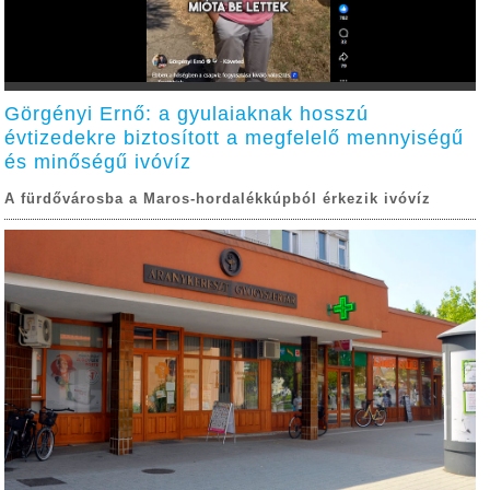
Görgényi Ernő: a gyulaiaknak hosszú
évtizedekre biztosított a megfelelő mennyiségű
és minőségű ivóvíz
A fürdővárosba a Maros-hordalékkúpból érkezik ivóvíz