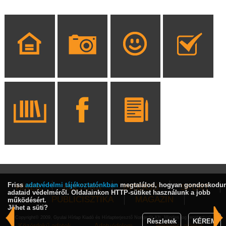
Friss
adatvédelmi tájékoztatónkban
megtalálod, hogyan gondoskodu
HÍREK
KULTÚRA
INTERJÚ
SPORT
adataid védelméről. Oldalainkon HTTP-sütiket használunk a jobb
PUBLICISZTIKA
MAGAZIN
működésért.
Jöhet a süti?
Copyright© 2009, Gyulai Hírlap Kiadó és Hírlapterjesztő Nonprofit Kft. Minden jog fenntartva!
Részletek
KÉREM
Közérdekű adatok
Adatvédelem
Hirdetési ajánlat