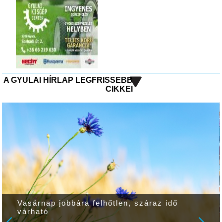
A GYULAI HÍRLAP LEGFRISSEBB
CIKKEI
Vasárnap jobbára felhőtlen, száraz idő
várható