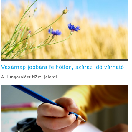
Vasárnap jobbára felhőtlen, száraz idő várható
A HungaroMet NZrt. jelenti