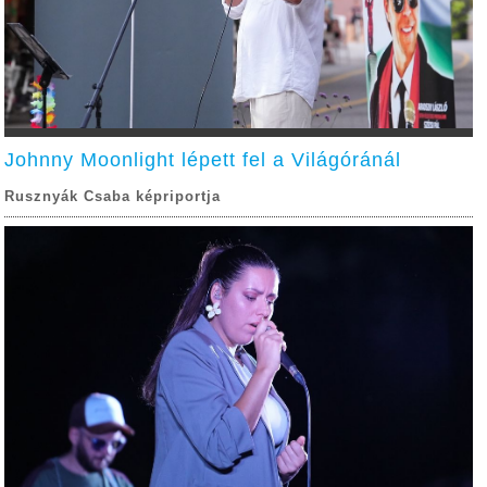
Johnny Moonlight lépett fel a Világóránál
Rusznyák Csaba képriportja