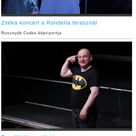
Zséka koncert a Rondella terasznál
Rusznyák Csaba képriportja