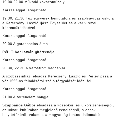
19.00-22.00 Működő kovácsműhely
Karszalaggal látogatható.
19.30, 21.30 Tűzfegyverek bemutatója és szablyavívás oskola
a Kerecsényi László Íjász Egyesület és a vár vitézei
közreműködésével
Karszalaggal látogatható.
20.00 A garabonciás álma
Péli Tibor István
gitárzenéje
Karszalaggal látogatható.
20.30, 22.30 A várostrom végnapjai
A szobaszínházi előadás Kerecsényi László és Pertev pasa a
vár 1566-os feladásáról szóló tárgyalását idézi fel.
Karszalaggal látogatható.
21.00 A történelem hangjai
Szappanos Gábor
előadása a középkori és újkori zeneiségről,
az udvari kultúrában megjelenő zeneiségről, s annak
helyiértékéről, valamint a magyarság fontos dallamairól.