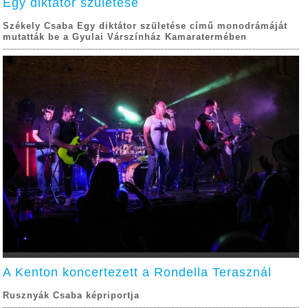
Egy diktátor születése
Székely Csaba Egy diktátor születése című monodrámáját
mutatták be a Gyulai Várszínház Kamaratermében
A Kenton koncertezett a Rondella Terasznál
Rusznyák Csaba képriportja