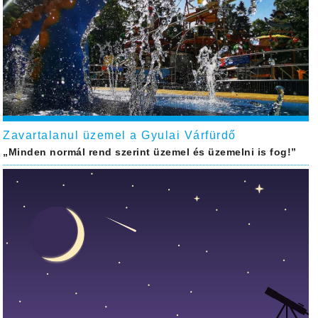
Zavartalanul üzemel a Gyulai Várfürdő
„Minden normál rend szerint üzemel és üzemelni is fog!”