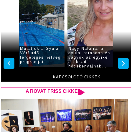
m a
Mutatjuk a Gyulai
Nagy Natália: a
Idén i
Várfürdő
gyulai strandon én
progra
élja
fergeteges hétvégi
vagyok az egyike
várják
programjait
a tikkadt
érdekl
nőcskenyájnak...
szepte
Család
KAPCSOLÓDÓ CIKKEK
A ROVAT FRISS CIKKEI