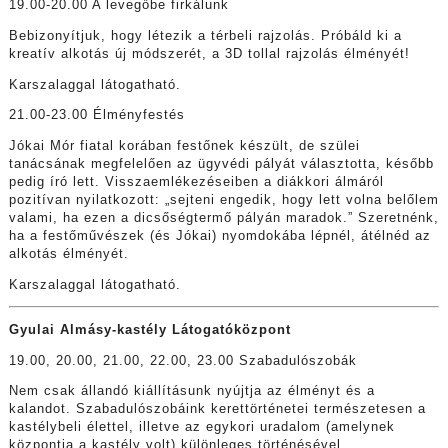
19.00-20.00 A levegőbe firkálunk
Bebizonyítjuk, hogy létezik a térbeli rajzolás. Próbáld ki a
kreatív alkotás új módszerét, a 3D tollal rajzolás élményét!
Karszalaggal látogatható.
21.00-23.00 Élményfestés
Jókai Mór fiatal korában festőnek készült, de szülei
tanácsának megfelelően az ügyvédi pályát választotta, később
pedig író lett. Visszaemlékezéseiben a diákkori álmáról
pozitívan nyilatkozott: „sejteni engedik, hogy lett volna belőlem
valami, ha ezen a dicsőségtermő pályán maradok.” Szeretnénk,
ha a festőművészek (és Jókai) nyomdokába lépnél, átélnéd az
alkotás élményét.
Karszalaggal látogatható.
Gyulai Almásy-kastély Látogatóközpont
19.00, 20.00, 21.00, 22.00, 23.00 Szabadulószobák
Nem csak állandó kiállításunk nyújtja az élményt és a
kalandot. Szabadulószobáink kerettörténetei természetesen a
kastélybeli élettel, illetve az egykori uradalom (amelynek
központja a kastély volt) különleges történésével