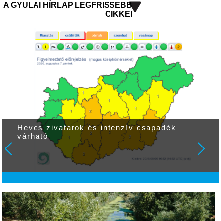
A GYULAI HÍRLAP LEGFRISSEBB
CIKKEI
Heves zivatarok és intenzív csapadék
várható