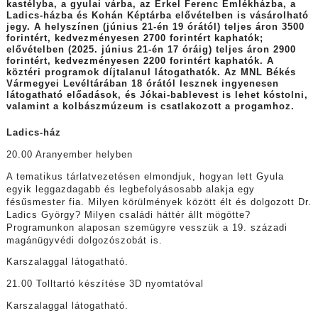
kastélyba, a gyulai várba, az Erkel Ferenc Emlékházba, a
Ladics-házba és Kohán Képtárba elővételben is vásárolható
jegy. A helyszínen (június 21-én 19 órától) teljes áron 3500
forintért, kedvezményesen 2700 forintért kaphatók;
elővételben (2025. június 21-én 17 óráig) teljes áron 2900
forintért, kedvezményesen 2200 forintért kaphatók. A
köztéri programok díjtalanul látogathatók. Az MNL Békés
Vármegyei Levéltárában 18 órától lesznek ingyenesen
látogatható előadások, és Jókai-bablevest is lehet kóstolni,
valamint a kolbászmúzeum is csatlakozott a progamhoz.
Ladics-ház
20.00 Aranyember helyben
A tematikus tárlatvezetésen elmondjuk, hogyan lett Gyula
egyik leggazdagabb és legbefolyásosabb alakja egy
fésűsmester fia. Milyen körülmények között élt és dolgozott Dr.
Ladics György? Milyen családi háttér állt mögötte?
Programunkon alaposan szemügyre vesszük a 19. századi
magánügyvédi dolgozószobát is.
Karszalaggal látogatható.
21.00 Tolltartó készítése 3D nyomtatóval
Karszalaggal látogatható.