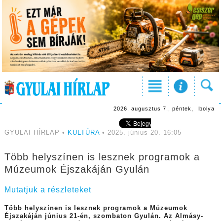
2026. augusztus 7., péntek, Ibolya
GYULAI HÍRLAP •
KULTÚRA
• 2025. június 20. 16:05
Több helyszínen is lesznek programok a
Múzeumok Éjszakáján Gyulán
Mutatjuk a részleteket
Több helyszínen is lesznek programok a Múzeumok
Éjszakáján június 21-én, szombaton Gyulán. Az Almásy-