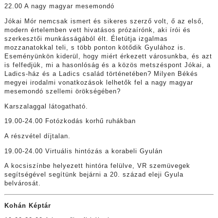
22.00 A nagy magyar mesemondó
Jókai Mór nemcsak ismert és sikeres szerző volt, ő az első,
modern értelemben vett hivatásos prózaírónk, aki írói és
szerkesztői munkásságából élt. Életútja izgalmas
mozzanatokkal teli, s több ponton kötődik Gyulához is.
Eseményünkön kiderül, hogy miért érkezett városunkba, és azt
is felfedjük, mi a hasonlóság és a közös metszéspont Jókai, a
Ladics-ház és a Ladics család történetében? Milyen Békés
megyei irodalmi vonatkozások lelhetők fel a nagy magyar
mesemondó szellemi örökségében?
Karszalaggal látogatható.
19.00-24.00 Fotózkodás korhű ruhákban
A részvétel díjtalan.
19.00-24.00 Virtuális hintózás a korabeli Gyulán
A kocsiszínbe helyezett hintóra felülve, VR szemüvegek
segítségével segítünk bejárni a 20. század eleji Gyula
belvárosát.
Kohán Képtár