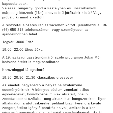
kapcsolatosak.
Válassz Tengernyi gond a kastélyban és Boszorkányok
márpedig léteznek (16+) elnevezésű játékaink közül! Vagy
próbáld ki mind a kettőt!
A részvétel előzetes regisztrációhoz kötött; jelentkezni a +36
(66) 650-218 telefonszámon, vagy személyesen az
ajándékboltban lehet.
Jegyár: 3000 Ft/fő
19.00, 22.00 Éhes Jókai
A 19. századi gasztronómiáról szóló programon Jókai Mór
kedvenc ételét is megkóstolhatod.
Karszalaggal látogatható.
19.30, 20.30, 21.30 Klasszikus crossover
Az emeleti nagyebédlő a helyszíne szalonzene
eseményünknek. A könnyed pódium-zenekari stílus
egyvelegeket, komolyzenei művek átiratait, önálló
zenedarabokat szólaltat meg akusztikus hangszereken. Ilyen
alkalmakon aratott sikereket például Liszt Ferenc a kiváló
zongorajátékot igénylő parafrázisaival, amikor is a kor
népszerű operáinak dallamait saját zenedarabjainak írta át.