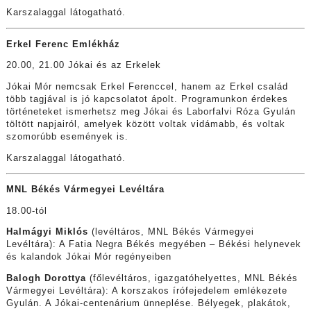
Karszalaggal látogatható.
Erkel Ferenc Emlékház
20.00, 21.00 Jókai és az Erkelek
Jókai Mór nemcsak Erkel Ferenccel, hanem az Erkel család
több tagjával is jó kapcsolatot ápolt. Programunkon érdekes
történeteket ismerhetsz meg Jókai és Laborfalvi Róza Gyulán
töltött napjairól, amelyek között voltak vidámabb, és voltak
szomorúbb események is.
Karszalaggal látogatható.
MNL Békés Vármegyei Levéltára
18.00-tól
Halmágyi Miklós
(levéltáros, MNL Békés Vármegyei
Levéltára): A Fatia Negra Békés megyében – Békési helynevek
és kalandok Jókai Mór regényeiben
Balogh Dorottya
(főlevéltáros, igazgatóhelyettes, MNL Békés
Vármegyei Levéltára): A korszakos írófejedelem emlékezete
Gyulán. A Jókai-centenárium ünneplése. Bélyegek, plakátok,