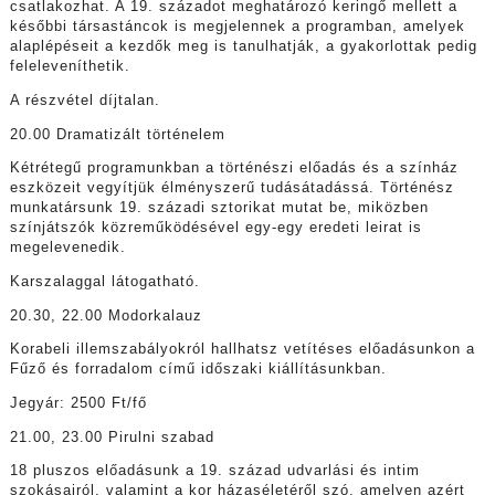
csatlakozhat. A 19. századot meghatározó keringő mellett a
későbbi társastáncok is megjelennek a programban, amelyek
alaplépéseit a kezdők meg is tanulhatják, a gyakorlottak pedig
feleleveníthetik.
A részvétel díjtalan.
20.00 Dramatizált történelem
Kétrétegű programunkban a történészi előadás és a színház
eszközeit vegyítjük élményszerű tudásátadássá. Történész
munkatársunk 19. századi sztorikat mutat be, miközben
színjátszók közreműködésével egy-egy eredeti leirat is
megelevenedik.
Karszalaggal látogatható.
20.30, 22.00 Modorkalauz
Korabeli illemszabályokról hallhatsz vetítéses előadásunkon a
Fűző és forradalom című időszaki kiállításunkban.
Jegyár: 2500 Ft/fő
21.00, 23.00 Pirulni szabad
18 pluszos előadásunk a 19. század udvarlási és intim
szokásairól, valamint a kor házaséletéről szó, amelyen azért