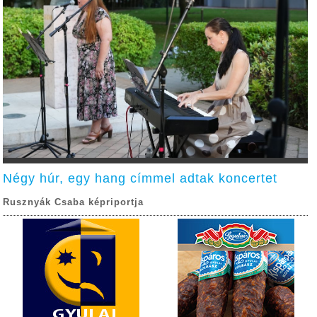
Négy húr, egy hang címmel adtak koncertet
Rusznyák Csaba képriportja