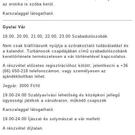
az erotika is szóba kerül.
Karszalaggal látogatható.
Gyulai Vár
19.00, 20.00, 21.00, 22.00, 23.00 Szabadulószobák
Nem csak kiállításunk nyújtja a szórakoztató tudásátadást és
a kalandot. Turbánosok csapdájában című szabadulószobánk
kerettörténete természetesen a vár történetével kapcsolatos.
A részvétel előzetes regisztrációhoz kötött; jelentkezni a +36
(66) 650-218 telefonszámon, vagy személyesen az
ajándékboltban lehet.
Jegyár: 3000 Ft/fő
19.00-24.00 Szablyavívási lehetőség és középkori jellegű
ügyességi játékok a várudvaron, működő csapszék
Karszalaggal látogatható.
19.00-24.00 Íjászat és solymászat a vár mellett
A részvétel díjtalan.