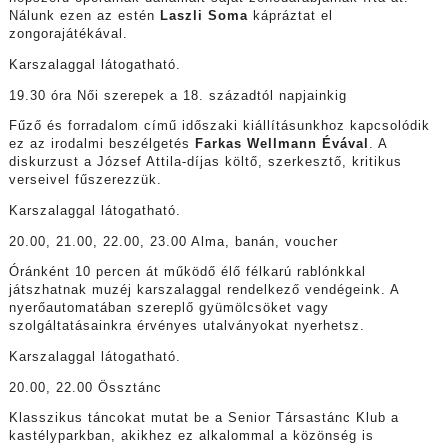
Nálunk ezen az estén
Laszli Soma
kápráztat el
zongorajátékával.
Karszalaggal látogatható.
19.30 óra Női szerepek a 18. századtól napjainkig
Fűző és forradalom című időszaki kiállításunkhoz kapcsolódik
ez az irodalmi beszélgetés
Farkas Wellmann Évával
. A
diskurzust a József Attila-díjas költő, szerkesztő, kritikus
verseivel fűszerezzük.
Karszalaggal látogatható.
20.00, 21.00, 22.00, 23.00 Alma, banán, voucher
Óránként 10 percen át működő élő félkarú rablónkkal
játszhatnak muzéj karszalaggal rendelkező vendégeink. A
nyerőautomatában szereplő gyümölcsöket vagy
szolgáltatásainkra érvényes utalványokat nyerhetsz.
Karszalaggal látogatható.
20.00, 22.00 Össztánc
Klasszikus táncokat mutat be a Senior Társastánc Klub a
kastélyparkban, akikhez ez alkalommal a közönség is