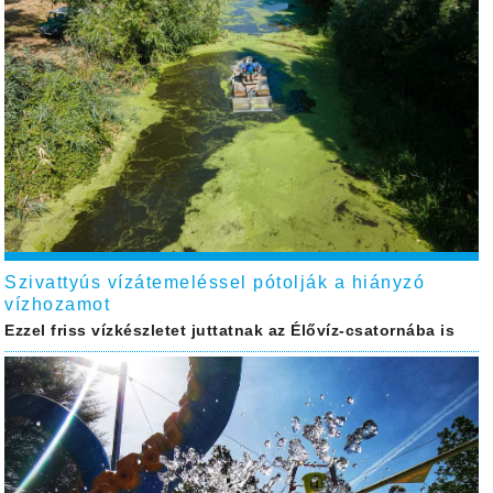
Szivattyús vízátemeléssel pótolják a hiányzó
vízhozamot
Ezzel friss vízkészletet juttatnak az Élővíz-csatornába is