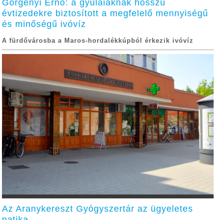
Görgényi Ernő: a gyulaiaknak hosszú
évtizedekre biztosított a megfelelő mennyiségű
és minőségű ivóvíz
A fürdővárosba a Maros-hordalékkúpból érkezik ivóvíz
Az Aranykereszt Gyógyszertár az ügyeletes
patika