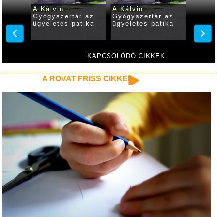
A Kálvin
A Kálvin
A Kálv
r az
Gyógyszertár az
Gyógyszertár az
Gyógys
tika
ügyeletes patika
ügyeletes patika
ügyele
KAPCSOLÓDÓ CIKKEK
A ROVAT FRISS CIKKEI