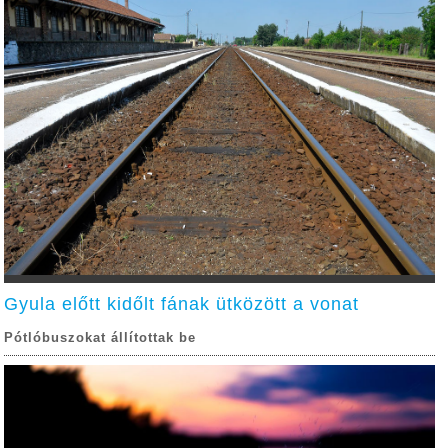
Gyula előtt kidőlt fának ütközött a vonat
Pótlóbuszokat állítottak be