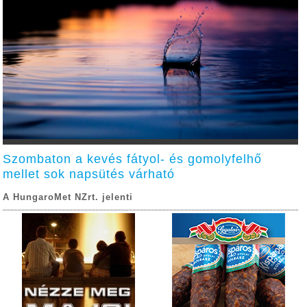
Szombaton a kevés fátyol- és gomolyfelhő
mellet sok napsütés várható
A HungaroMet NZrt. jelenti