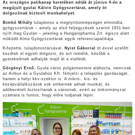
Az országos patikanap keretében adták át június 4-én a
megújult gyulai Kálvin Gyógyszertárat, amely öt
dolgozónak biztosít munkahelyet.
Bimbó Mihály
tulajdonos a megnyitóünnepségen elmondta,
gyógyszertáruk – amely az első feljegyzések szerint 1931-ben
nyílt meg Gyulán – jelenleg a Hungaropharma Zrt. égisze alatt
működő Alma Gyógyszertárak egyik referenciapatikája.
Kifejtette, tulajdonostársával,
Nyist Gáborral
öt évvel ezelőtt
kezdtek el együtt dolgozni, és azt remélik, később a
gyerekeiknek adhatják majd át a stafétát.
Görgényi Ernő
, Gyula város polgármestere aláhúzta, nemcsak
az Airbus és a Gyulahús Kft. fémjelzi a település gazdaságát,
hanem a helyi kkv-szektor is. A mikro-, kis- és
középvállalkozások sok embernek adnak munkát, és
adóbevételt biztosítanak a városnak, ezért az önkormányzat
számára is fontos, hogy előre tudjanak lépni.