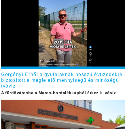
Görgényi Ernő: a gyulaiaknak hosszú évtizedekre
biztosított a megfelelő mennyiségű és minőségű
ivóvíz
A fürdővárosba a Maros-hordalékkúpból érkezik ivóvíz