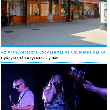
Az Aranykereszt Gyógyszertár az ügyeletes patika
Gyógyszertári ügyeletek Gyulán