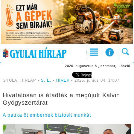
2026. augusztus 8., szombat, László
GYULAI HÍRLAP •
S. E.
•
HÍREK
• 2025. június 04. 14:07
Hivatalosan is átadták a megújult Kálvin
Gyógyszertárat
A patika öt embernek biztosít munkát