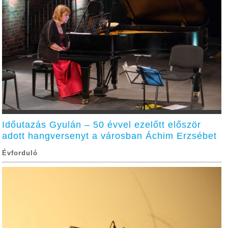
Időutazás Gyulán – 50 évvel ezelőtt először
adott hangversenyt a városban Áchim Erzsébet
Évforduló