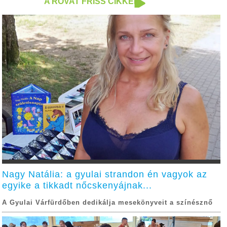
A ROVAT FRISS CIKKEI
Nagy Natália: a gyulai strandon én vagyok az
egyike a tikkadt nőcskenyájnak...
A Gyulai Várfürdőben dedikálja mesekönyveit a színésznő