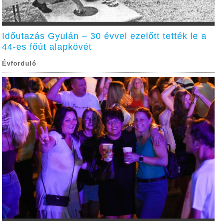
Időutazás Gyulán – 30 évvel ezelőtt tették le a
44-es főút alapkövét
Évforduló