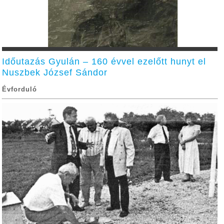
Időutazás Gyulán – 160 évvel ezelőtt hunyt el
Nuszbek József Sándor
Évforduló