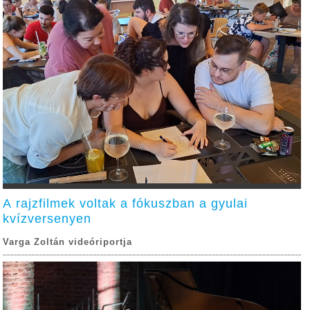
A rajzfilmek voltak a fókuszban a gyulai
kvízversenyen
Varga Zoltán videóriportja