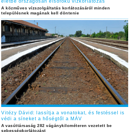
életbe országosan elsőfokú vízkorlátozás
A közműves vízszolgáltatás korlátozásáról minden
településnek magának kell döntenie
Vitézy Dávid: lassítja a vonatokat, és festéssel is
védi a síneket a hőségtől a MÁV
A vasúttársaság 282 vágánykilométeren vezetett be
sebességkorlátozást