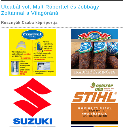
Utcabál volt Mult Róberttel és Jobbágy
Zoltánnal a Világóránál
Rusznyák Csaba képriportja