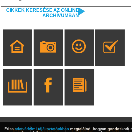
CIKKEK KERESÉSE AZ ONLINE
ARCHÍVUMBAN
Friss
adatvédelmi tájékoztatónkban
megtalálod, hogyan gondoskodu
HÍREK
KULTÚRA
INTERJÚ
SPORT