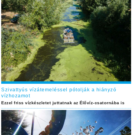
Szivattyús vízátemeléssel pótolják a hiányzó
vízhozamot
Ezzel friss vízkészletet juttatnak az Élővíz-csatornába is