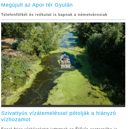
Megújult az Apor tér Gyulán
Telefonfülkét és ivókutat is kapnak a németvárosiak
Szivattyús vízátemeléssel pótolják a hiányzó
vízhozamot