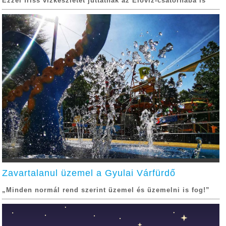
Ezzel friss vízkészletet juttatnak az Élővíz-csatornába is
Zavartalanul üzemel a Gyulai Várfürdő
„Minden normál rend szerint üzemel és üzemelni is fog!”