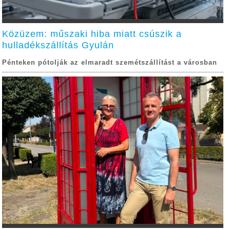
Közüzem: műszaki hiba miatt csúszik a
hulladékszállítás Gyulán
Pénteken pótolják az elmaradt szemétszállítást a városban