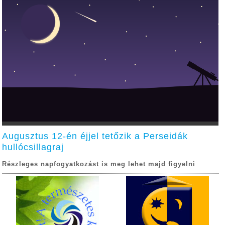
Augusztus 12-én éjjel tetőzik a Perseidák
hullócsillagraj
Részleges napfogyatkozást is meg lehet majd figyelni