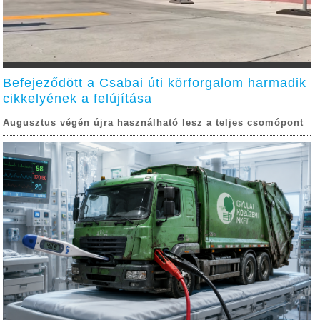
Befejeződött a Csabai úti körforgalom harmadik
cikkelyének a felújítása
Augusztus végén újra használható lesz a teljes csomópont