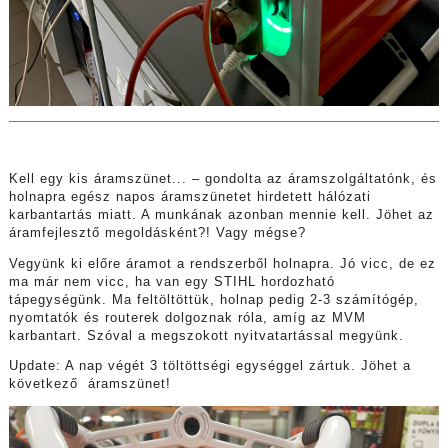
Kell egy kis áramszünet... – gondolta az áramszolgáltatónk, és
holnapra egész napos áramszünetet hirdetett hálózati
karbantartás miatt. A munkának azonban mennie kell. Jöhet az
áramfejlesztő megoldásként?! Vagy mégse?
Vegyünk ki előre áramot a rendszerből holnapra. Jó vicc, de ez
ma már nem vicc, ha van egy STIHL hordozható
tápegységünk. Ma feltöltöttük, holnap pedig 2-3 számítógép,
nyomtatók és routerek dolgoznak róla, amíg az MVM
karbantart. Szóval a megszokott nyitvatartással megyünk.
Update: A nap végét 3 töltöttségi egységgel zártuk. Jöhet a
következő áramszünet!