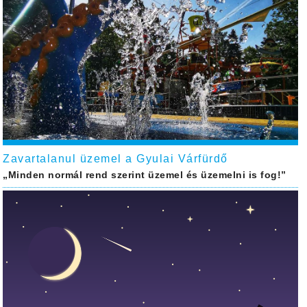
Zavartalanul üzemel a Gyulai Várfürdő
„Minden normál rend szerint üzemel és üzemelni is fog!”