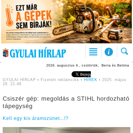
2026. augusztus 6., csütörtök, Berta és Bettina
GYULAI HÍRLAP • Fizetett reklámcikk •
HÍREK
• 2025. május
28. 21:48
Csiszér gép: megoldás a STIHL hordozható
tápegység
Kell egy kis áramszünet...!?