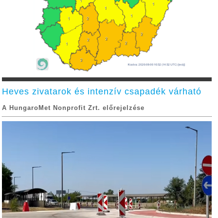
Heves zivatarok és intenzív csapadék várható
A HungaroMet Nonprofit Zrt. előrejelzése