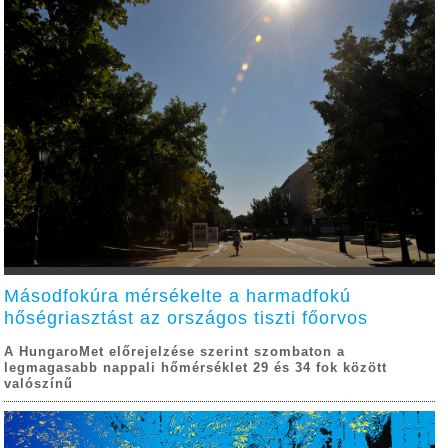
Másodfokúra mérsékelte a harmadfokú
hőségriasztást az országos tiszti főorvos
A HungaroMet előrejelzése szerint szombaton a
legmagasabb nappali hőmérséklet 29 és 34 fok között
valószínű