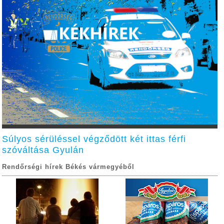
Súlyos sérüléssel végződött két ittas férfi
szóváltása Gyulán
Rendőrségi hírek Békés vármegyéből