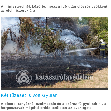
A miniszterelnök közölte: hosszú idő után először csökkent
az élelmiszerek ára
Két tűzeset is volt Gyulán
A bicerei tanyáknál szalmabála és a száraz fű gyulladt ki, a
horgásztavak mögötti erdős területen az avar égett