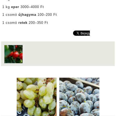
1 kg
eper
3000–4000 Ft
1 csomó
újhagyma
100–200 Ft
1 csomó
retek
200–350 Ft