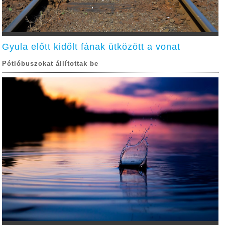
Gyula előtt kidőlt fának ütközött a vonat
Pótlóbuszokat állítottak be