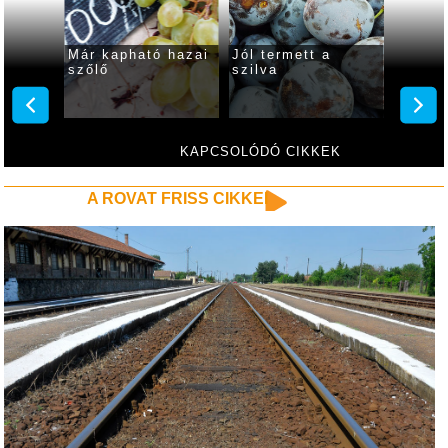
mm
Már kapható hazai
Jól termett a
Egy k
 450–
szőlő
szilva
szilva
KAPCSOLÓDÓ CIKKEK
A ROVAT FRISS CIKKEI