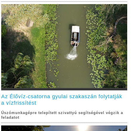
Az Élővíz-csatorna gyulai szakaszán folytatják
a vízfrissítést
Úszómunkagépre telepített szivattyú segítségével végzik a
feladatot