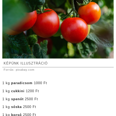
KÉPÜNK ILLUSZTRÁCIÓ
Forrás: pixabay.com
1 kg
paradicsom
1000 Ft
1 kg
cukkini
1200 Ft
1 kg
spenót
2500 Ft
1 kg
sóska
2500 Ft
1 kg
borsó
2500 Ft