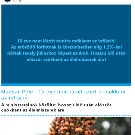
Magyar Péter: tíz éve nem látott szintre csökkent
az infláció
A miniszterelnök közölte: hosszú idő után először
csökkent az élelmiszerek ára