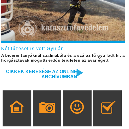
Két tűzeset is volt Gyulán
A bicerei tanyáknál szalmabála és a száraz fű gyulladt ki, a
horgásztavak mögötti erdős területen az avar égett
CIKKEK KERESÉSE AZ ONLINE
ARCHÍVUMBAN