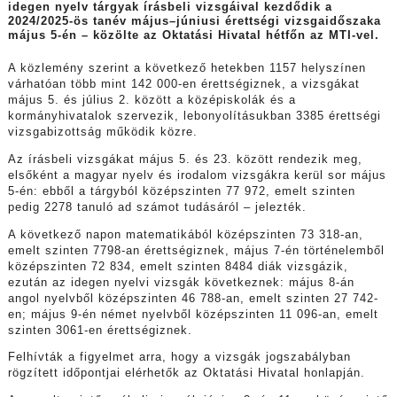
idegen nyelv tárgyak írásbeli vizsgáival kezdődik a
2024/2025-ös tanév május–júniusi érettségi vizsgaidőszaka
május 5-én – közölte az Oktatási Hivatal hétfőn az MTI-vel.
A közlemény szerint a következő hetekben 1157 helyszínen
várhatóan több mint 142 000-en érettségiznek, a vizsgákat
május 5. és július 2. között a középiskolák és a
kormányhivatalok szervezik, lebonyolításukban 3385 érettségi
vizsgabizottság működik közre.
Az írásbeli vizsgákat május 5. és 23. között rendezik meg,
elsőként a magyar nyelv és irodalom vizsgákra kerül sor május
5-én: ebből a tárgyból középszinten 77 972, emelt szinten
pedig 2278 tanuló ad számot tudásáról – jelezték.
A következő napon matematikából középszinten 73 318-an,
emelt szinten 7798-an érettségiznek, május 7-én történelemből
középszinten 72 834, emelt szinten 8484 diák vizsgázik,
ezután az idegen nyelvi vizsgák következnek: május 8-án
angol nyelvből középszinten 46 788-an, emelt szinten 27 742-
en; május 9-én német nyelvből középszinten 11 096-an, emelt
szinten 3061-en érettségiznek.
Felhívták a figyelmet arra, hogy a vizsgák jogszabályban
rögzített időpontjai elérhetők az Oktatási Hivatal honlapján.