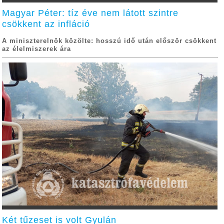
Magyar Péter: tíz éve nem látott szintre
csökkent az infláció
A miniszterelnök közölte: hosszú idő után először csökkent
az élelmiszerek ára
Két tűzeset is volt Gyulán