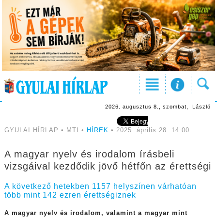
2026. augusztus 8., szombat, László
GYULAI HÍRLAP • MTI •
HÍREK
• 2025. április 28. 14:00
A magyar nyelv és irodalom írásbeli
vizsgáival kezdődik jövő hétfőn az érettségi
A következő hetekben 1157 helyszínen várhatóan
több mint 142 ezren érettségiznek
A magyar nyelv és irodalom, valamint a magyar mint