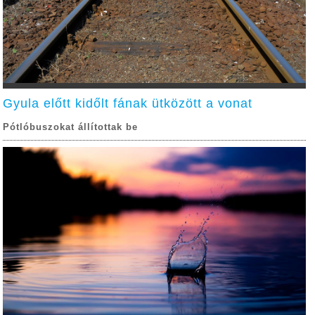
Gyula előtt kidőlt fának ütközött a vonat
Pótlóbuszokat állítottak be