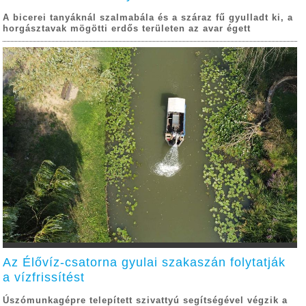
A bicerei tanyáknál szalmabála és a száraz fű gyulladt ki, a
horgásztavak mögötti erdős területen az avar égett
Az Élővíz-csatorna gyulai szakaszán folytatják
a vízfrissítést
Úszómunkagépre telepített szivattyú segítségével végzik a