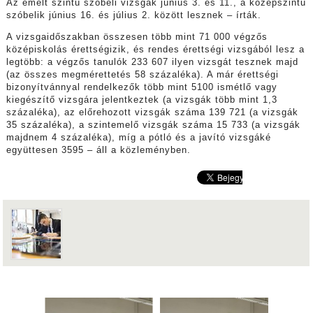
Az emelt szintű szóbeli vizsgák június 3. és 11., a középszintű
szóbelik június 16. és július 2. között lesznek – írták.
A vizsgaidőszakban összesen több mint 71 000 végzős
középiskolás érettségizik, és rendes érettségi vizsgából lesz a
legtöbb: a végzős tanulók 233 607 ilyen vizsgát tesznek majd
(az összes megmérettetés 58 százaléka). A már érettségi
bizonyítvánnyal rendelkezők több mint 5100 ismétlő vagy
kiegészítő vizsgára jelentkeztek (a vizsgák több mint 1,3
százaléka), az előrehozott vizsgák száma 139 721 (a vizsgák
35 százaléka), a szintemelő vizsgák száma 15 733 (a vizsgák
majdnem 4 százaléka), míg a pótló és a javító vizsgáké
együttesen 3595 – áll a közleményben.