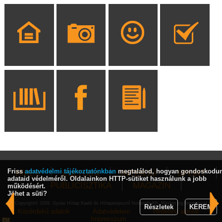
Friss
adatvédelmi tájékoztatónkban
megtalálod, hogyan gondoskodu
HÍREK
KULTÚRA
INTERJÚ
SPORT
adataid védelméről. Oldalainkon HTTP-sütiket használunk a jobb
PUBLICISZTIKA
MAGAZIN
működésért.
Jöhet a süti?
Copyright© 2009, Gyulai Hírlap Kiadó és Hírlapterjesztő Nonprofit Kft. Minden jog fenntartva!
Részletek
KÉREM
Közérdekű adatok
Adatvédelem
Hirdetési ajánlat
Impresszum