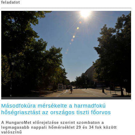
feladatot
Másodfokúra mérsékelte a harmadfokú
hőségriasztást az országos tiszti főorvos
A HungaroMet előrejelzése szerint szombaton a
legmagasabb nappali hőmérséklet 29 és 34 fok között
valószínű