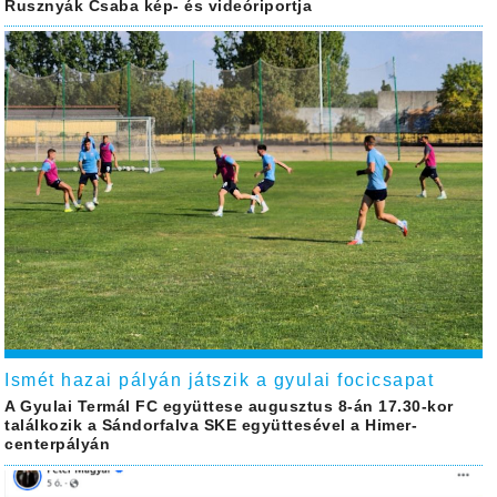
Rusznyák Csaba kép- és videóriportja
Ismét hazai pályán játszik a gyulai focicsapat
A Gyulai Termál FC együttese augusztus 8-án 17.30-kor
találkozik a Sándorfalva SKE együttesével a Himer-
centerpályán