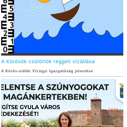
A Körösök csütörtök reggeli vízállása
A Körös-vidéki Vízügyi Igazgatóság jelentése