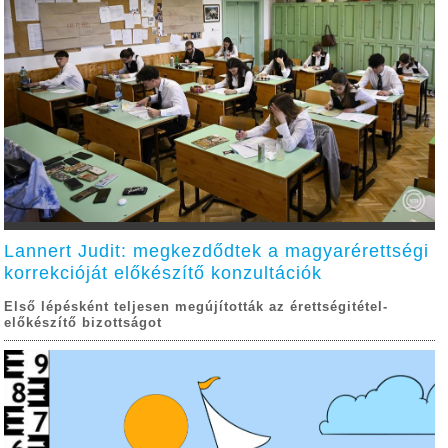
Lannert Judit: megkezdődtek a magyarérettségi
korrekcióját előkészítő konzultációk
Első lépésként teljesen megújították az érettségitétel-
előkészítő bizottságot