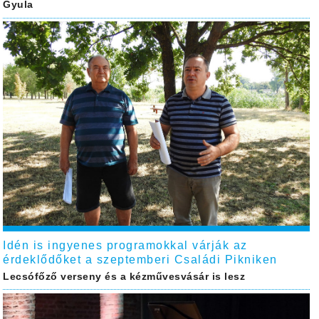
Gyula
Idén is ingyenes programokkal várják az
érdeklődőket a szeptemberi Családi Pikniken
Lecsófőző verseny és a kézművesvásár is lesz