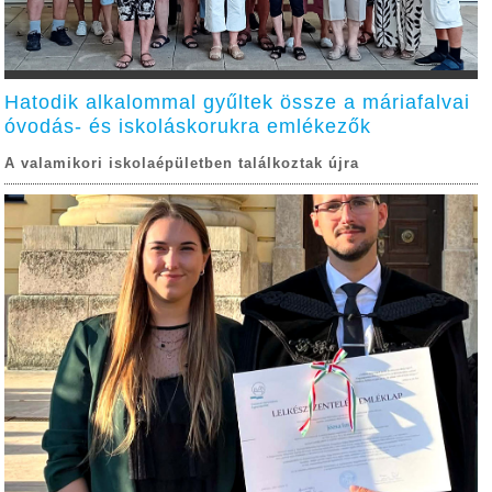
Hatodik alkalommal gyűltek össze a máriafalvai
óvodás- és iskoláskorukra emlékezők
A valamikori iskolaépületben találkoztak újra