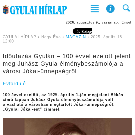
2026. augusztus 9., vasárnap, Emőd
GYULAI HÍRLAP • Nagy Éva •
MAGAZIN
• 2025. április 18.
12:00
Időutazás Gyulán – 100 évvel ezelőtt jelent
meg Juhász Gyula élménybeszámolója a
városi Jókai-ünnepségről
Évforduló
100 évvel ezelőtt, az 1925. április 1-jén megjelent Békés
című lapban Juhász Gyula élménybeszámolója volt
olvasható a városban megtartott Jókai-ünnepségről,
„Gyulai Jókai-est” címmel.