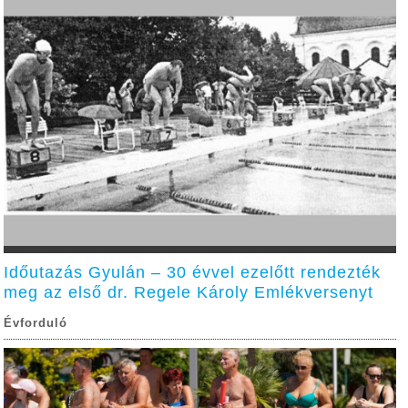
Időutazás Gyulán – 30 évvel ezelőtt rendezték
meg az első dr. Regele Károly Emlékversenyt
Évforduló