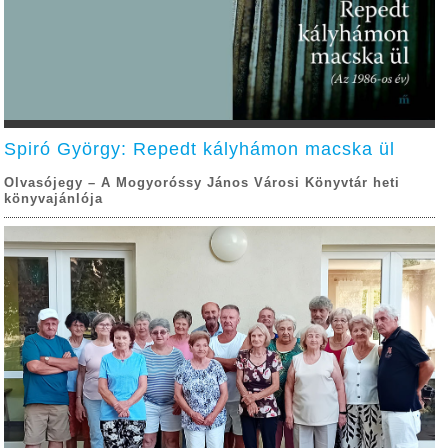
Spiró György: Repedt kályhámon macska ül
Olvasójegy – A Mogyoróssy János Városi Könyvtár heti
könyvajánlója