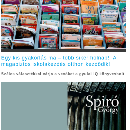
Egy kis gyakorlás ma – több siker holnap! A
magabiztos iskolakezdés otthon kezdődik!
Széles választékkal várja a vevőket a gyulai IQ könyvesbolt