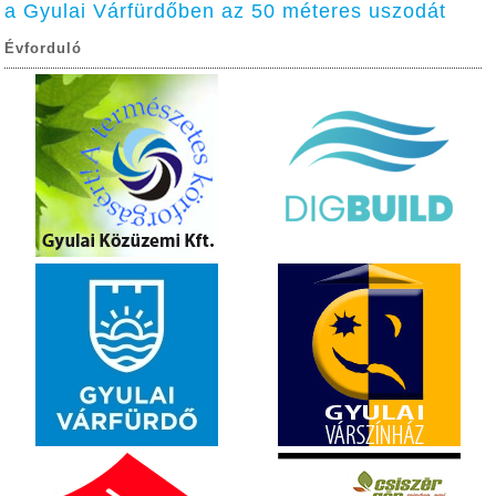
a Gyulai Várfürdőben az 50 méteres uszodát
Évforduló