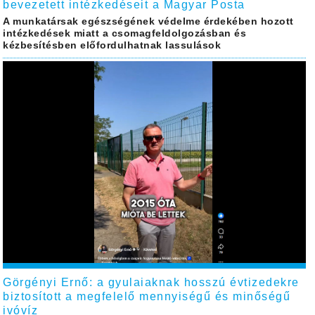
bevezetett intézkedéseit a Magyar Posta
A munkatársak egészségének védelme érdekében hozott
intézkedések miatt a csomagfeldolgozásban és
kézbesítésben előfordulhatnak lassulások
Görgényi Ernő: a gyulaiaknak hosszú évtizedekre
biztosított a megfelelő mennyiségű és minőségű
ivóvíz