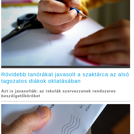
Rövidebb tanórákat javasolt a szaktárca az alsó
tagozatos diákok oktatásában
Azt is javasolták: az iskolák szervezzenek rendszeres
beszélgetőköröket