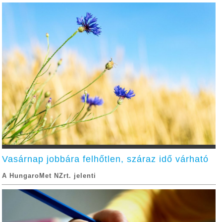
Vasárnap jobbára felhőtlen, száraz idő várható
A HungaroMet NZrt. jelenti