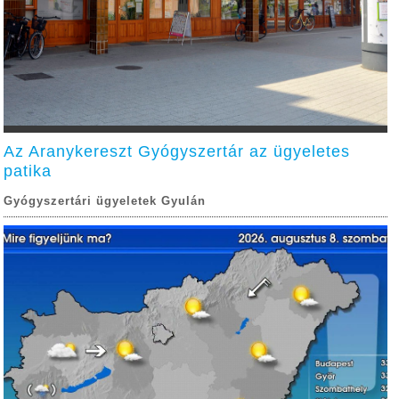
Az Aranykereszt Gyógyszertár az ügyeletes
patika
Gyógyszertári ügyeletek Gyulán