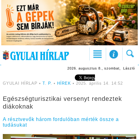
2026. augusztus 8., szombat, László
GYULAI HÍRLAP •
T. P.
•
HÍREK
• 2025. április 14. 14:52
Egészségturisztikai versenyt rendeztek
diákoknak
A résztvevők három fordulóban mérték össze a
tudásukat