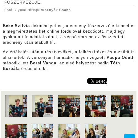
FŐSZERVEZŐJE
Fotó: Gyulai Hírlap/
Rusznyák Csaba
Beke Szilvia
dékánhelyettes, a verseny főszervezője kiemelte:
a megmérettetés két online fordulóval kezdődött, majd egy
gyakorlati feladattal zárult, a végső sorrend az összesített
eredmény után alakult ki.
Az értékelés után a résztvevőket, a felkészítőket és a zsűrit is
elismerték. A versenyen harmadik helyen végzett
Paupa Odett
,
második lett
Borsi Vanda
, az első helyezést pedig
Tóth
Borbála
érdemelte ki.