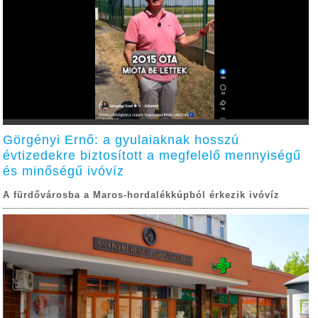
Görgényi Ernő: a gyulaiaknak hosszú
évtizedekre biztosított a megfelelő mennyiségű
és minőségű ivóvíz
A fürdővárosba a Maros-hordalékkúpból érkezik ivóvíz