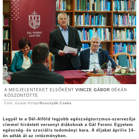
A MEGJELENTEKET ELSŐKÉNT
VINCZE GÁBOR
DÉKÁN
KÖSZÖNTÖTTE
Fotó: Gyulai Hírlap/
Rusznyák Csaba
Legyél te a Dél-Alföld legjobb egészségturizmus-szervezője
címmel hirdetett versenyt diákoknak a Gál Ferenc Egyetem
egészség- és szociális tudományi kara. A díjakat április 14-
én adták át az intézményben.