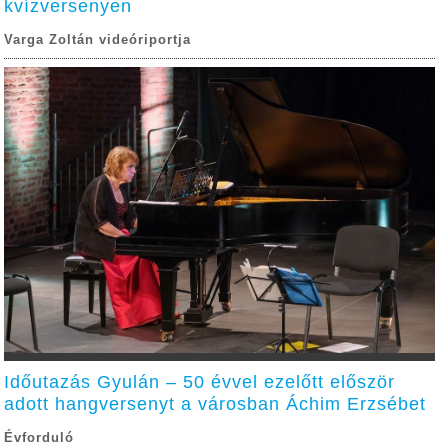
kvízversenyen
Varga Zoltán videóriportja
Időutazás Gyulán – 50 évvel ezelőtt először
adott hangversenyt a városban Áchim Erzsébet
Évforduló