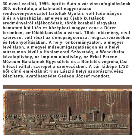
30 évvel ezelőtt, 1995. április 6-án a vár visszafoglalásának
300. évfordulója alkalmából nagyszabású
rendezvénysorozatot tartottak Gyulán: volt tudományos
ülés a városházán, amelyen az újabb kutatások
eredményeiről tájékozódtak, török korabeli tárgyakat
bemutató kiállítás és középkori magyar zene a Dürer
teremben, emléktáblaavatás a várnál. Több intézmény, civil
szervezet vett részt az ünnepségsorozat megszervezésében
és lebonyolításában. A helyi önkormányzaton, a megyei
levéltáron, a megyei múzeumigazgatóságon és a helyi
múzeumon kívül a Honismereti Szövetség, a Wenckheim
közalapítvány, az Implom alapítvány, az Erkel Ferenc
Múzeum Barátainak Egyesülete és a Büntetés-végrehajtási
Intézet vállalt szerepet a szervezésben. A vár látképe 1722-
ből című emléktáblát Kiss László helyi szobrászművész
készítette, avatóbeszédet Gedeon József mondott.