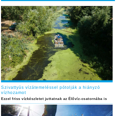
Szivattyús vízátemeléssel pótolják a hiányzó
vízhozamot
Ezzel friss vízkészletet juttatnak az Élővíz-csatornába is