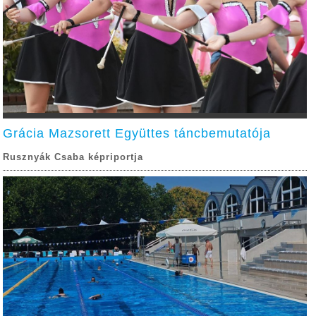
Grácia Mazsorett Együttes táncbemutatója
Rusznyák Csaba képriportja