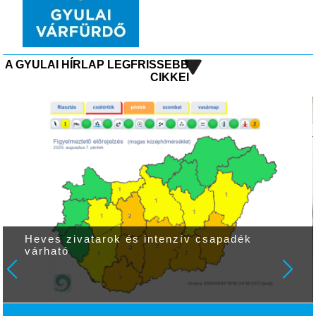
A GYULAI HÍRLAP LEGFRISSEBB
CIKKEI
Heves zivatarok és intenzív csapadék
várható