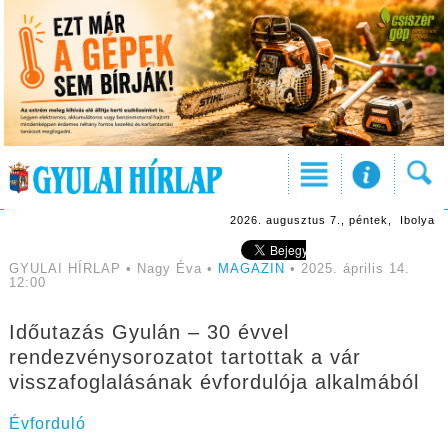
2026. augusztus 7., péntek, Ibolya
GYULAI HÍRLAP • Nagy Éva •
MAGAZIN
• 2025. április 14.
12:00
Időutazás Gyulán – 30 évvel
rendezvénysorozatot tartottak a vár
visszafoglalásának évfordulója alkalmából
Évforduló