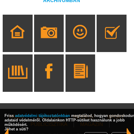
ARCHÍVUMBAN
Friss
adatvédelmi tájékoztatónkban
megtalálod, hogyan gondoskodu
HÍREK
KULTÚRA
INTERJÚ
SPORT
adataid védelméről. Oldalainkon HTTP-sütiket használunk a jobb
PUBLICISZTIKA
MAGAZIN
működésért.
Jöhet a süti?