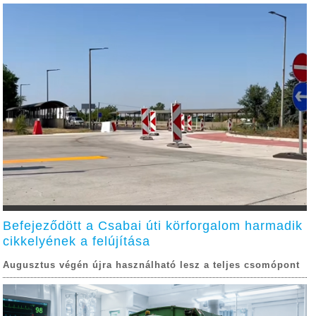
Befejeződött a Csabai úti körforgalom harmadik
cikkelyének a felújítása
Augusztus végén újra használható lesz a teljes csomópont