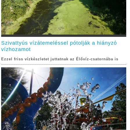
Szivattyús vízátemeléssel pótolják a hiányzó
vízhozamot
Ezzel friss vízkészletet juttatnak az Élővíz-csatornába is