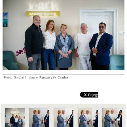
Fotó: Gyulai Hírlap –
Rusznyák Csaba