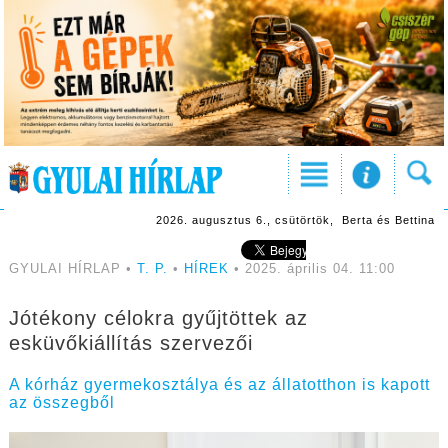
2026. augusztus 6., csütörtök, Berta és Bettina
GYULAI HÍRLAP •
T. P.
•
HÍREK
• 2025. április 04. 11:00
Jótékony célokra gyűjtöttek az
esküvőkiállítás szervezői
A kórház gyermekosztálya és az állatotthon is kapott
az összegből