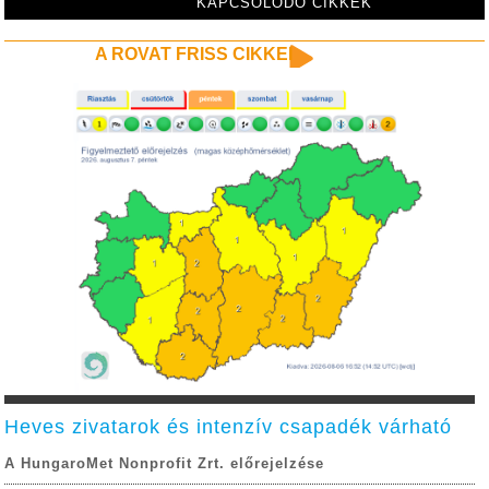
KAPCSOLÓDÓ CIKKEK
A ROVAT FRISS CIKKEI
Heves zivatarok és intenzív csapadék várható
A HungaroMet Nonprofit Zrt. előrejelzése