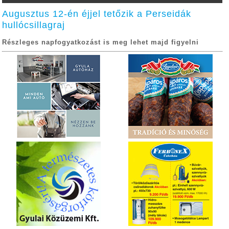
Augusztus 12-én éjjel tetőzik a Perseidák
hullócsillagraj
Részleges napfogyatkozást is meg lehet majd figyelni