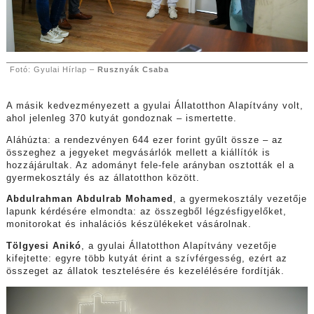
Fotó: Gyulai Hírlap –
Rusznyák Csaba
A másik kedvezményezett a gyulai Állatotthon Alapítvány volt,
ahol jelenleg 370 kutyát gondoznak – ismertette.
Aláhúzta: a rendezvényen 644 ezer forint gyűlt össze – az
összeghez a jegyeket megvásárlók mellett a kiállítók is
hozzájárultak. Az adományt fele-fele arányban osztották el a
gyermekosztály és az állatotthon között.
Abdulrahman Abdulrab Mohamed
, a gyermekosztály vezetője
lapunk kérdésére elmondta: az összegből légzésfigyelőket,
monitorokat és inhalációs készülékeket vásárolnak.
Tölgyesi Anikó
, a gyulai Állatotthon Alapítvány vezetője
kifejtette: egyre több kutyát érint a szívférgesség, ezért az
összeget az állatok tesztelésére és kezelélésére fordítják.