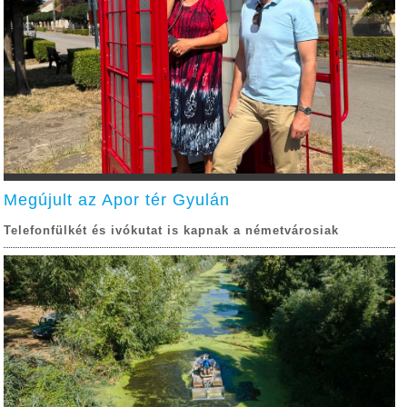
Megújult az Apor tér Gyulán
Telefonfülkét és ivókutat is kapnak a németvárosiak