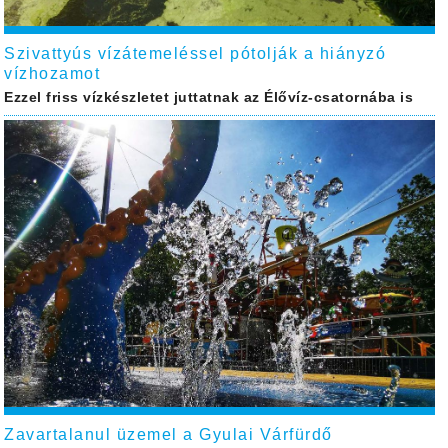
Szivattyús vízátemeléssel pótolják a hiányzó
vízhozamot
Ezzel friss vízkészletet juttatnak az Élővíz-csatornába is
Zavartalanul üzemel a Gyulai Várfürdő