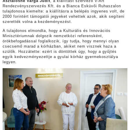
Asztalosné Varga Judit
, a kiállítást szervező V-Art
Rendezvényszervezés Kft. és a Bianca Esküvői Ruhaszalon
tulajdonosa kiemelte: a kiállításra a belépés ingyenes volt, de
2000 forintért támogatói jegyeket vehettek azok, akik segíteni
szerették volna a kezdeményezést.
A tulajdonos elmondta, hogy a Kulturális és Innovációs
Minisztériumnak dolgozik nemzetközi referensként,
örökbefogadással foglalkozik, így tudja, hogy mennyi olyan
csecsemő marad a kórházban, akiket nem visznek haza a
szülők. Hozzátette: ezért is döntöttek úgy, hogy a gyűjtés
egyik kedvezményezettje a gyulai kórház gyermekosztálya
legyen.