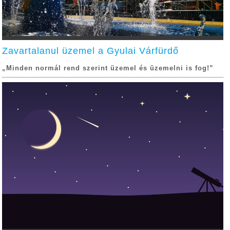
Zavartalanul üzemel a Gyulai Várfürdő
„Minden normál rend szerint üzemel és üzemelni is fog!”