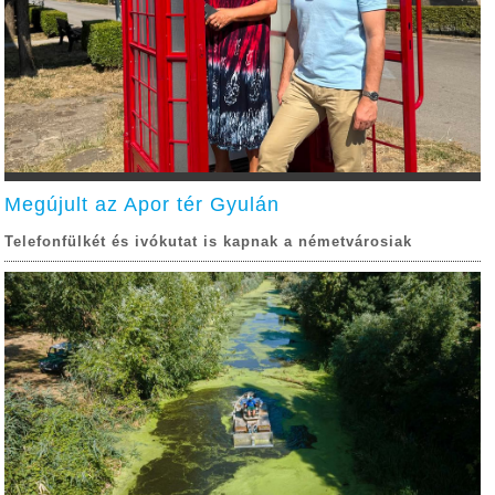
Megújult az Apor tér Gyulán
Telefonfülkét és ivókutat is kapnak a németvárosiak