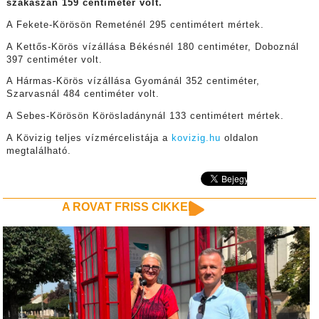
szakaszán 159 centiméter volt.
A Fekete-Körösön Remeténél 295 centimétert mértek.
A Kettős-Körös vízállása Békésnél 180 centiméter, Doboznál
397 centiméter volt.
A Hármas-Körös vízállása Gyománál 352 centiméter,
Szarvasnál 484 centiméter volt.
A Sebes-Körösön Körösladánynál 133 centimétert mértek.
A Kövizig teljes vízmércelistája a
kovizig.hu
oldalon
megtalálható.
A ROVAT FRISS CIKKEI