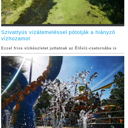
Szivattyús vízátemeléssel pótolják a hiányzó
vízhozamot
Ezzel friss vízkészletet juttatnak az Élővíz-csatornába is