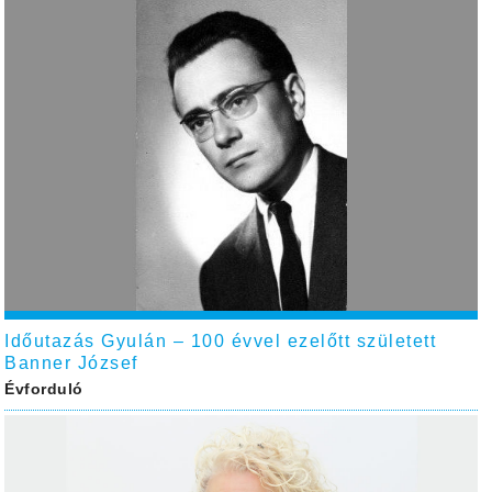
Időutazás Gyulán – 100 évvel ezelőtt született
Banner József
Évforduló