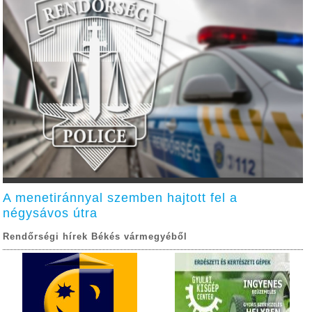
A menetiránnyal szemben hajtott fel a
négysávos útra
Rendőrségi hírek Békés vármegyéből