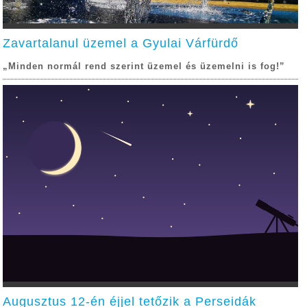
Zavartalanul üzemel a Gyulai Várfürdő
„Minden normál rend szerint üzemel és üzemelni is fog!”
Augusztus 12-én éjjel tetőzik a Perseidák