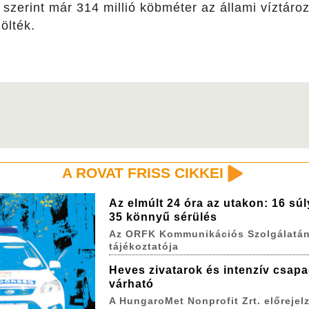
 szerint már 314 millió köbméter az állami víztároz
ölték.
A ROVAT FRISS CIKKEI
Az elmúlt 24 óra az utakon: 16 sú
35 könnyű sérülés
Az ORFK Kommunikációs Szolgálatá
tájékoztatója
Heves zivatarok és intenzív csap
várható
A HungaroMet Nonprofit Zrt. előrejel