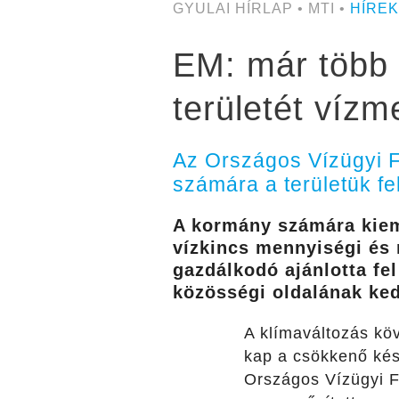
GYULAI HÍRLAP • MTI •
HÍREK
EM: már több 
területét vízm
Az Országos Vízügyi F
számára a területük fe
A kormány számára kieme
vízkincs mennyiségi és 
gazdálkodó ajánlotta fel
közösségi oldalának ke
A klímaváltozás kö
kap a csökkenő kész
Országos Vízügyi Fő