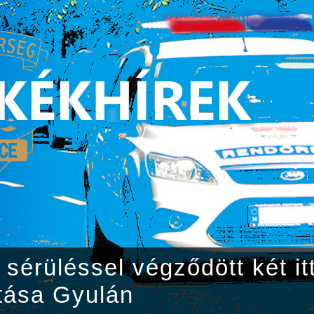
sérüléssel végződött két itt
tása Gyulán