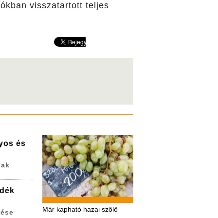
ókban visszatartott teljes
lyos és
nak
adék
Már kapható hazai szőlő
zése