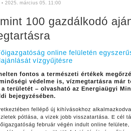
• 2025. március 05. 11:00
mint 100 gazdálkodó ajánl
egtartásra
őigazgatóság online felületén egyszerűs
lajánlását vízgyűjtésre
lten fontos a természeti értékek megőrzés
minőségi védelme is, vízmegtartásra már 
 a területét – olvasható az Energiaügyi Mi
ddi bejegyzésében.
vetkeztében fellépő új kihívásokhoz alkalmazkodv
letek pótlása, a vizek jobb visszatartása. E cél tá
igazgatóság február végén indult online felülete,