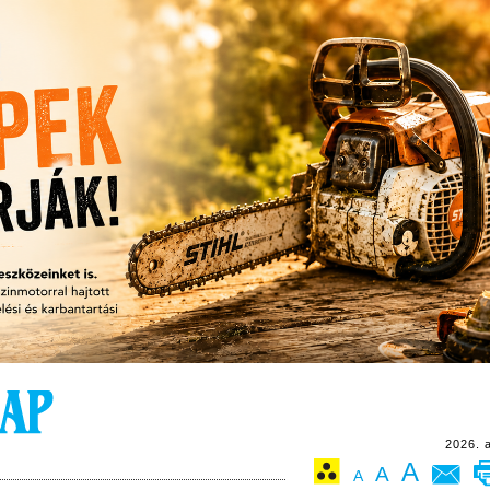
2026. 
A
A
A