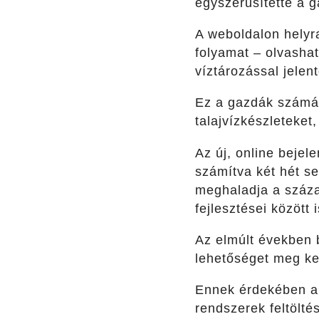
egyszerűsítette a g
A weboldalon helyr
folyamat – olvasha
víztározással jelen
Ez a gazdák számára
talajvízkészleteket,
Az új, online bejel
számítva két hét se
meghaladja a százat
fejlesztései között 
Az elmúlt években 
lehetőséget meg kel
Ennek érdekében a b
rendszerek feltölté