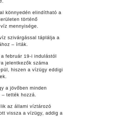
e.
l könnyedén elindítható a
erületen történő
ó víz mennyisége.
íz szivárgással táplálja a
ához – írták.
a február 19-i indulástól
sra jelentkezők száma
pül, hiszen a vízügy eddigi
ek.
ogy a jövőben minden
 – tették hozzá.
ik az állami víztározó
ott vissza a vízügy, addig a