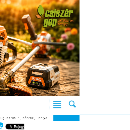
augusztus 7., péntek, Ibolya