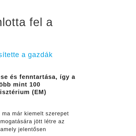
otta fel a
ítette a gazdák
e és fenntartása, így a
több mint 100
nisztérium (EM)
a ma már kiemelt szerepet
mogatására jött létre az
 amely jelentősen