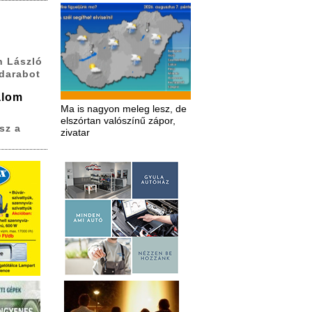
h László
 darabot
alom
Ma is nagyon meleg lesz, de
elszórtan valószínű zápor,
sz a
zivatar