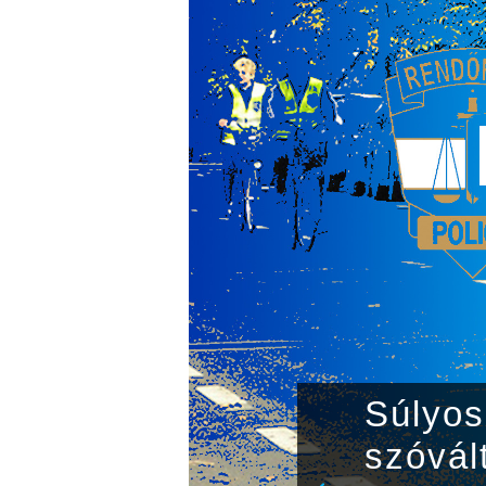
Súlyos 
szóvál