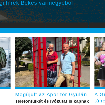
gi hírek Békés vármegyéből
Megújult az Apor tér Gyulán
A G
tán
Telefonfülkét és ivókutat is kapnak