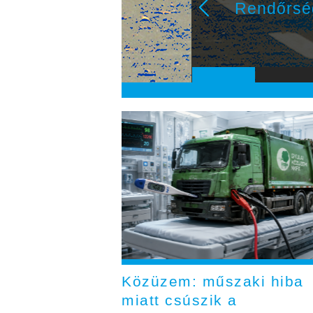
Rendőrsé
Közüzem: műszaki hiba
miatt csúszik a