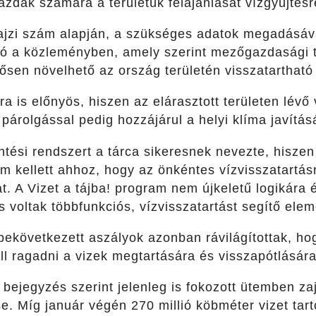
azdák számára a területük felajánlását vízgyűjtésr
ajzi szám alapján, a szükséges adatok megadásáva
tó a közleményben, amely szerint mezőgazdasági t
tősen növelhető az ország területén visszatarthat
 is előnyös, hiszen az elárasztott területen lévő v
 párolgással pedig hozzájárul a helyi klíma javítás
entési rendszert a tárca sikeresnek nevezte, hiszen 
m kellett ahhoz, hogy az önkéntes vízvisszatartá
. A Vizet a tájba! program nem újkeletű logikára é
is voltak többfunkciós, vízvisszatartást segítő elem
bekövetkezett aszályok azonban rávilágítottak, h
l ragadni a vizek megtartására és visszapótlására
ejegyzés szerint jelenleg is fokozott ütemben zajl
se. Míg január végén 270 millió köbméter vizet tart