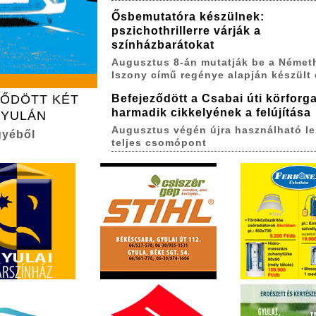
Ősbemutatóra készülnek:
pszichothrillerre várják a
színházbarátokat
Augusztus 8-án mutatják be a Német
Iszony című regénye alapján készült
ZŐDÖTT KÉT
Befejeződött a Csabai úti körforg
harmadik cikkelyének a felújítása
GYULÁN
Augusztus végén újra használható le
gyéből
teljes csomópont