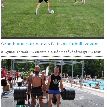
Szombaton startol az NB III.-as futballszezon
A Gyulai Termál FC ellenfele a Hódmezővásárhelyi FC lesz