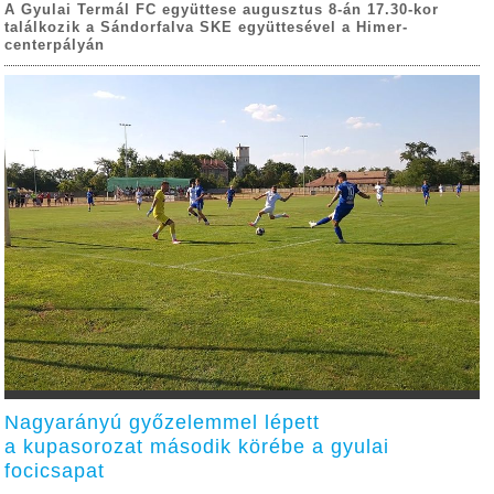
A Gyulai Termál FC együttese augusztus 8-án 17.30-kor
találkozik a Sándorfalva SKE együttesével a Himer-
centerpályán
Nagyarányú győzelemmel lépett
a kupasorozat második körébe a gyulai
focicsapat