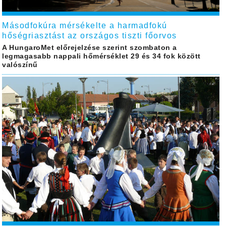
Másodfokúra mérsékelte a harmadfokú
hőségriasztást az országos tiszti főorvos
A HungaroMet előrejelzése szerint szombaton a
legmagasabb nappali hőmérséklet 29 és 34 fok között
valószínű