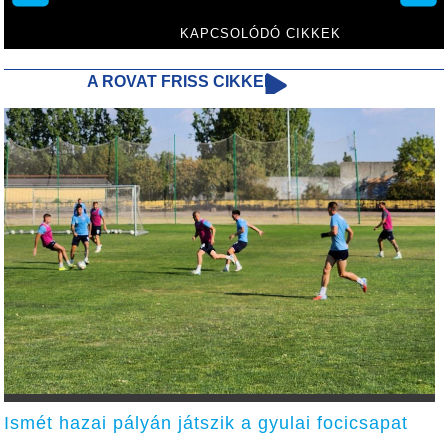
KAPCSOLÓDÓ CIKKEK
A ROVAT FRISS CIKKEI
Ismét hazai pályán játszik a gyulai focicsapat