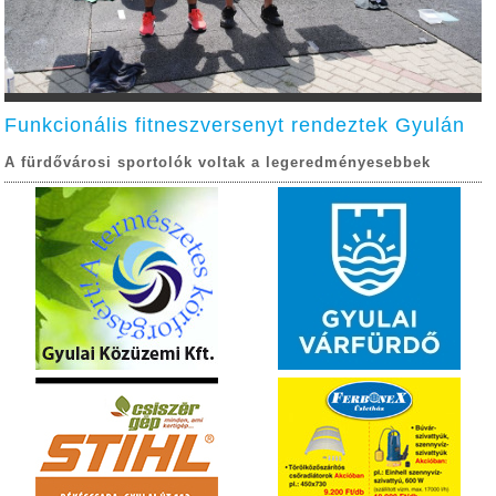
Funkcionális fitneszversenyt rendeztek Gyulán
A fürdővárosi sportolók voltak a legeredményesebbek