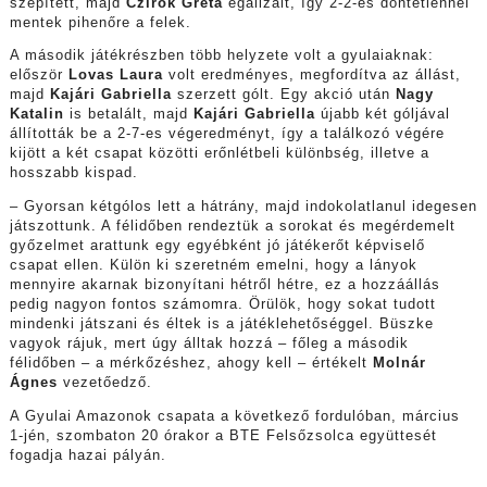
szépített, majd
Czirók Gréta
egalizált, így 2-2-es döntetlennel
mentek pihenőre a felek.
A második játékrészben több helyzete volt a gyulaiaknak:
először
Lovas Laura
volt eredményes, megfordítva az állást,
majd
Kajári Gabriella
szerzett gólt. Egy akció után
Nagy
Katalin
is betalált, majd
Kajári Gabriella
újabb két góljával
állították be a 2-7-es végeredményt, így a találkozó végére
kijött a két csapat közötti erőnlétbeli különbség, illetve a
hosszabb kispad.
– Gyorsan kétgólos lett a hátrány, majd indokolatlanul idegesen
játszottunk. A félidőben rendeztük a sorokat és megérdemelt
győzelmet arattunk egy egyébként jó játékerőt képviselő
csapat ellen. Külön ki szeretném emelni, hogy a lányok
mennyire akarnak bizonyítani hétről hétre, ez a hozzáállás
pedig nagyon fontos számomra. Örülök, hogy sokat tudott
mindenki játszani és éltek is a játéklehetőséggel. Büszke
vagyok rájuk, mert úgy álltak hozzá – főleg a második
félidőben – a mérkőzéshez, ahogy kell – értékelt
Molnár
Ágnes
vezetőedző.
A Gyulai Amazonok csapata a következő fordulóban, március
1-jén, szombaton 20 órakor a BTE Felsőzsolca együttesét
fogadja hazai pályán.