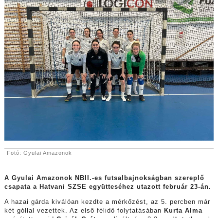
Fotó: Gyulai Amazonok
A Gyulai Amazonok NBII.-es futsalbajnokságban szereplő
csapata a Hatvani SZSE együtteséhez utazott február 23-án.
A hazai gárda kiválóan kezdte a mérkőzést, az 5. percben már
két góllal vezettek. Az első félidő folytatásában
Kurta Alma