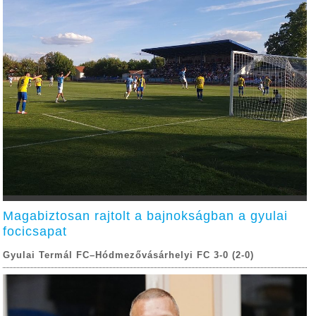
Magabiztosan rajtolt a bajnokságban a gyulai
focicsapat
Gyulai Termál FC–Hódmezővásárhelyi FC 3-0 (2-0)