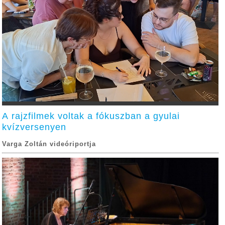
A rajzfilmek voltak a fókuszban a gyulai
kvízversenyen
Varga Zoltán videóriportja