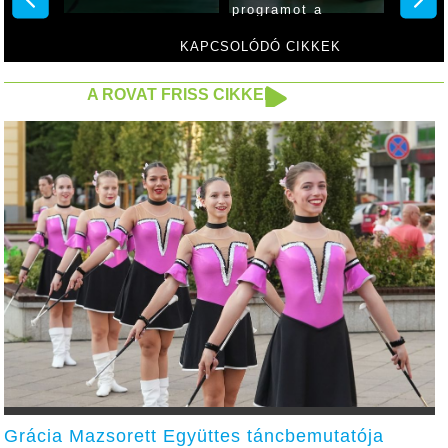
programot a
Iskolában
Dürerben
KAPCSOLÓDÓ CIKKEK
A ROVAT FRISS CIKKEI
Grácia Mazsorett Együttes táncbemutatója