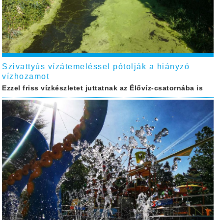
Szivattyús vízátemeléssel pótolják a hiányzó
vízhozamot
Ezzel friss vízkészletet juttatnak az Élővíz-csatornába is