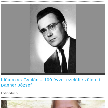
Időutazás Gyulán – 100 évvel ezelőtt született
Banner József
Évforduló