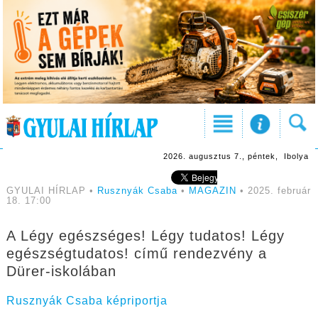
2026. augusztus 7., péntek, Ibolya
GYULAI HÍRLAP •
Rusznyák Csaba
•
MAGAZIN
• 2025. február
18. 17:00
A Légy egészséges! Légy tudatos! Légy
egészségtudatos! című rendezvény a
Dürer-iskolában
Rusznyák Csaba képriportja