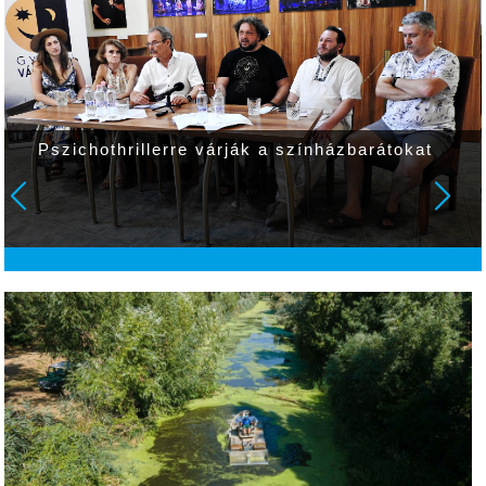
ák a színházbarátokat
Befejeződött a Csabai ú
harmadik cikkelyének a 