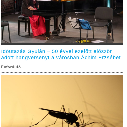
Időutazás Gyulán – 50 évvel ezelőtt először
adott hangversenyt a városban Áchim Erzsébet
Évforduló