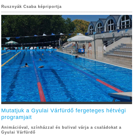
Rusznyák Csaba képriportja
Mutatjuk a Gyulai Várfürdő fergeteges hétvégi
programjait
Animációval, színházzal és bulival várja a családokat a
Gyulai Várfürdő