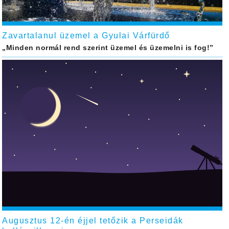
Zavartalanul üzemel a Gyulai Várfürdő
„Minden normál rend szerint üzemel és üzemelni is fog!”
Augusztus 12-én éjjel tetőzik a Perseidák