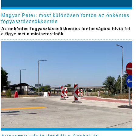
Magyar Péter: most különösen fontos az önkéntes
fogyasztáscsökkentés
Az önkéntes fogyasztáscsökkentés fontosságára hívta fel
a figyelmet a miniszterelnök