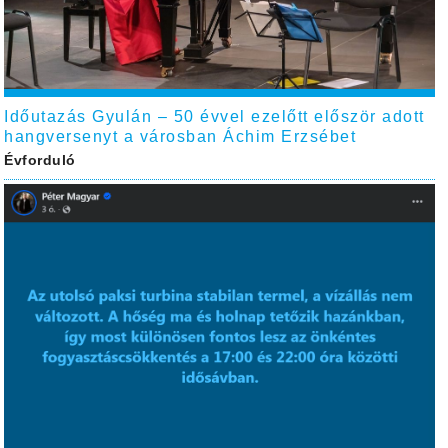
Időutazás Gyulán – 50 évvel ezelőtt először adott
hangversenyt a városban Áchim Erzsébet
Évforduló