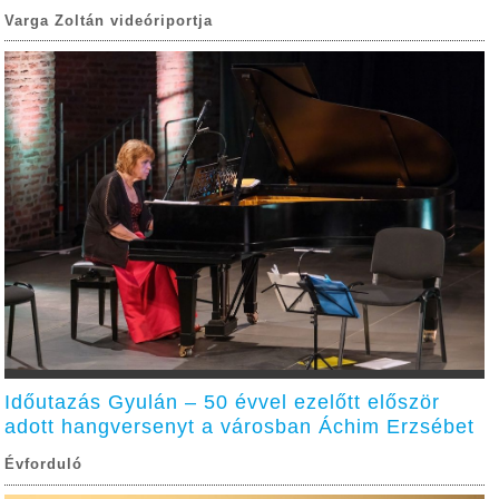
Varga Zoltán videóriportja
Időutazás Gyulán – 50 évvel ezelőtt először
adott hangversenyt a városban Áchim Erzsébet
Évforduló