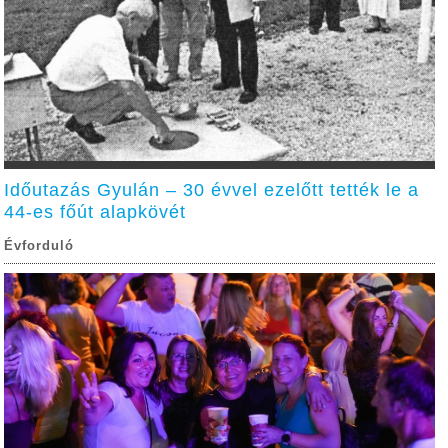
Időutazás Gyulán – 30 évvel ezelőtt tették le a
44-es főút alapkövét
Évforduló