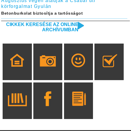
Augusztus végén átadják a Csabai úti
körforgalmat Gyulán
Betonburkolat biztosítja a tartósságot
CIKKEK KERESÉSE AZ ONLINE
ARCHÍVUMBAN