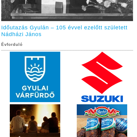
Időutazás Gyulán – 105 évvel ezelőtt született
Nádházi János
Évforduló