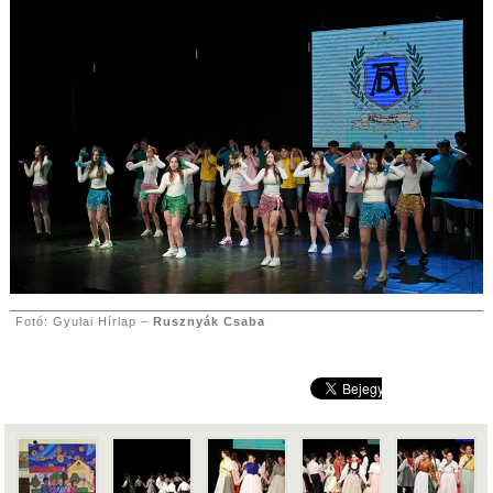
Fotó: Gyulai Hírlap –
Rusznyák Csaba