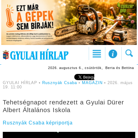
2026. augusztus 6., csütörtök, Berta és Bettina
GYULAI HÍRLAP •
Rusznyák Csaba
•
MAGAZIN
• 2026. május
19. 11:00
Tehetségnapot rendezett a Gyulai Dürer
Albert Általános Iskola
Rusznyák Csaba képriportja