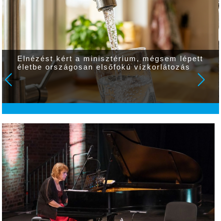
tt
Vitézy Dávid: lassítja a vonatokat, és
festéssel is védi a síneket a hőségtől a MÁ