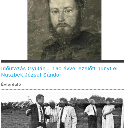
Időutazás Gyulán – 160 évvel ezelőtt hunyt el
Nuszbek József Sándor
Évforduló