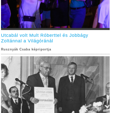
Utcabál volt Mult Róberttel és Jobbágy
Zoltánnal a Világóránál
Rusznyák Csaba képriportja