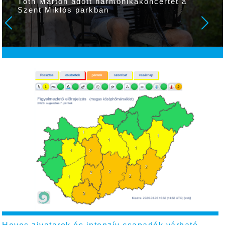
Tóth Márton adott harmonikakoncertet a
Szent Miklós parkban