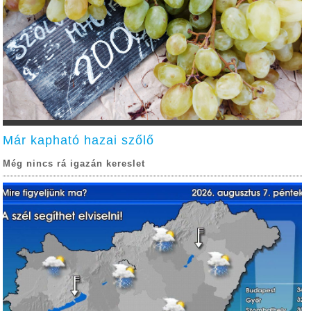
Már kapható hazai szőlő
Még nincs rá igazán kereslet