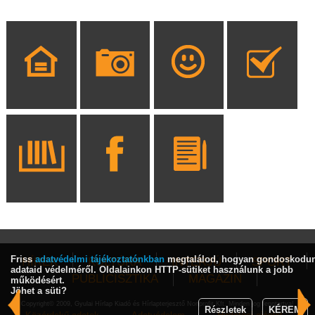
Friss
adatvédelmi tájékoztatónkban
megtalálod, hogyan gondoskodu
HÍREK
KULTÚRA
INTERJÚ
SPORT
adataid védelméről. Oldalainkon HTTP-sütiket használunk a jobb
PUBLICISZTIKA
MAGAZIN
működésért.
Jöhet a süti?
Copyright© 2009, Gyulai Hírlap Kiadó és Hírlapterjesztő Nonprofit Kft. Minden jog fenntartva!
Részletek
KÉREM