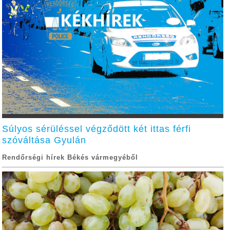
Súlyos sérüléssel végződött két ittas férfi
szóváltása Gyulán
Rendőrségi hírek Békés vármegyéből