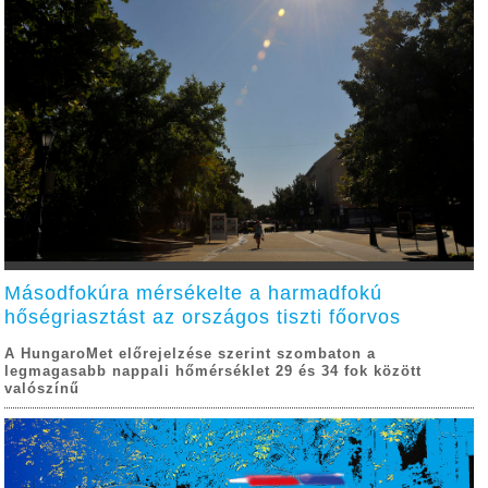
Másodfokúra mérsékelte a harmadfokú
hőségriasztást az országos tiszti főorvos
A HungaroMet előrejelzése szerint szombaton a
legmagasabb nappali hőmérséklet 29 és 34 fok között
valószínű