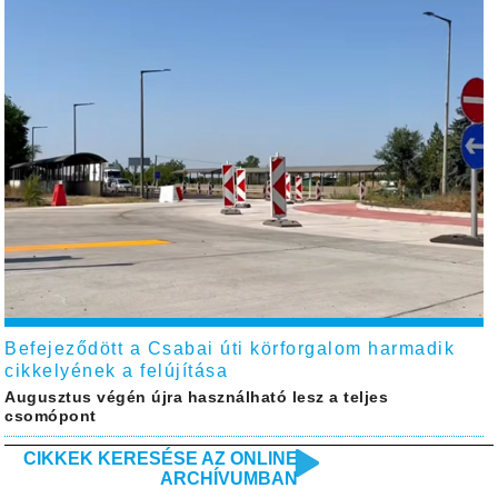
Befejeződött a Csabai úti körforgalom harmadik
cikkelyének a felújítása
Augusztus végén újra használható lesz a teljes
csomópont
CIKKEK KERESÉSE AZ ONLINE
ARCHÍVUMBAN