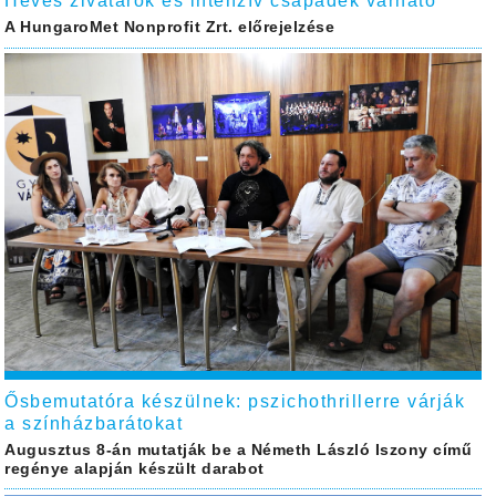
Heves zivatarok és intenzív csapadék várható
A HungaroMet Nonprofit Zrt. előrejelzése
Ősbemutatóra készülnek: pszichothrillerre várják
a színházbarátokat
Augusztus 8-án mutatják be a Németh László Iszony című
regénye alapján készült darabot