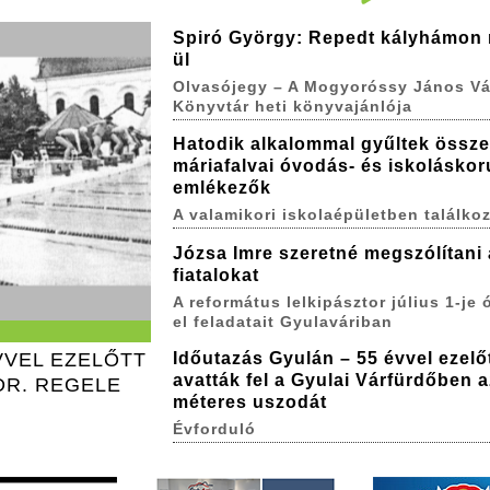
Spiró György: Repedt kályhámon
ül
Olvasójegy – A Mogyoróssy János Vá
Könyvtár heti könyvajánlója
Hatodik alkalommal gyűltek össze
máriafalvai óvodás- és iskoláskor
emlékezők
A valamikori iskolaépületben találkoz
Józsa Imre szeretné megszólítani 
fiatalokat
A református lelkipásztor július 1-je ó
el feladatait Gyulaváriban
VVEL EZELŐTT
Időutazás Gyulán – 55 évvel ezelő
avatták fel a Gyulai Várfürdőben a
DR. REGELE
méteres uszodát
Évforduló