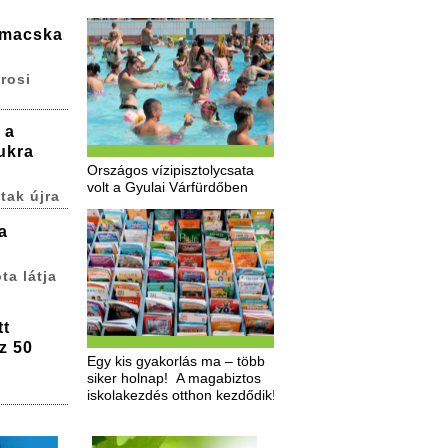
 macska
rosi
 a
ukra
Országos vízipisztolycsata
volt a Gyulai Várfürdőben
tak újra
a
ta látja
tt
z 50
Egy kis gyakorlás ma – több
siker holnap! A magabiztos
iskolakezdés otthon kezdődik!