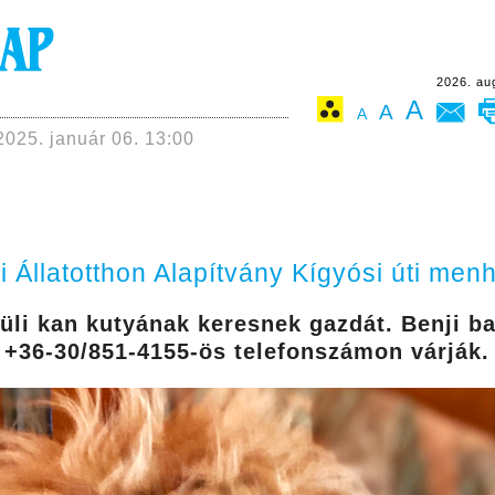
2026. au
A
A
A
2025. január 06. 13:00
i Állatotthon Alapítvány Kígyósi úti menh
rüli kan kutyának keresnek gazdát. Benji b
 +36-30/851-4155-ös telefonszámon várják.