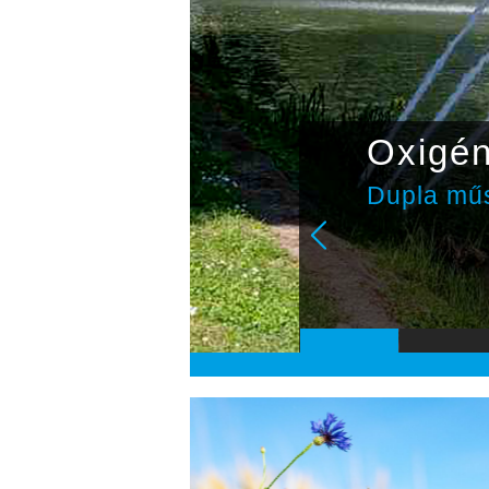
Oxigé
Dupla műs