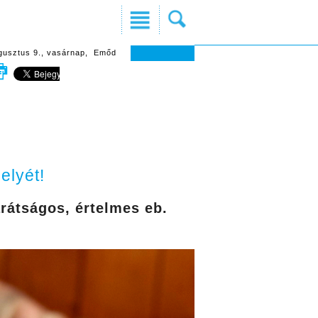
gusztus 9., vasárnap, Emőd
elyét!
arátságos, értelmes eb.