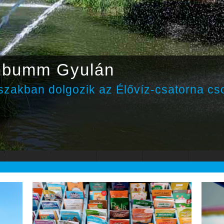
nbumm Gyulán
zakban dolgozik az Élővíz-csatorna cs