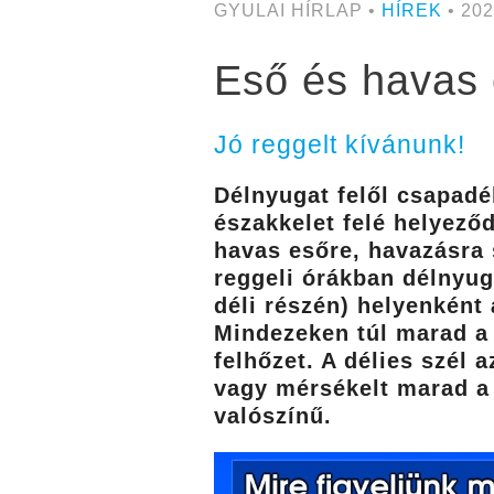
GYULAI HÍRLAP •
HÍREK
• 202
Eső és havas 
Jó reggelt kívánunk!
Délnyugat felől csapadé
északkelet felé helyező
havas esőre, havazásra 
reggeli órákban délnyu
déli részén) helyenként 
Mindezeken túl marad a 
felhőzet. A délies szél
vagy mérsékelt marad a
valószínű.