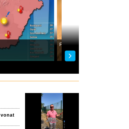
Fokozódik a kánikula a h
a vonat