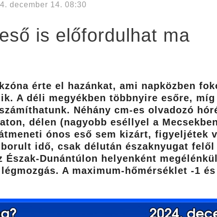
4. december 14. 08:30
eső is előfordulhat ma
kzóna érte el hazánkat, ami napközben foko
dik. A déli megyékben többnyire esőre, mí
számíthatunk. Néhány cm-es olvadozó hóré
gaton, délen (nagyobb eséllyel a Mecsekb
átmeneti ónos eső sem kizárt, figyeljétek 
borult idő, csak délután északnyugat felől
 az Észak-Dunántúlon helyenként megélénkü
 légmozgás. A maximum-hőmérséklet -1 és 