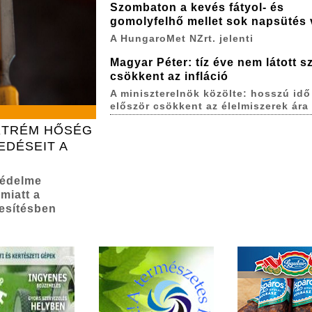
Szombaton a kevés fátyol- és
gomolyfelhő mellet sok napsütés 
A HungaroMet NZrt. jelenti
Magyar Péter: tíz éve nem látott sz
csökkent az infláció
A miniszterelnök közölte: hosszú idő
először csökkent az élelmiszerek ára
EXTRÉM HŐSÉG
EDÉSEIT A
védelme
miatt a
esítésben