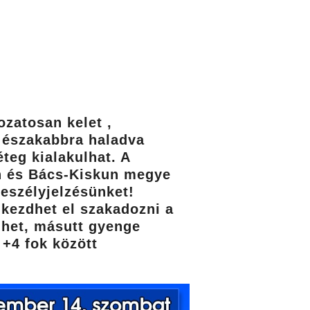
zatosan kelet ,
g északabbra haladva
teg kialakulhat. A
en és Bács-Kiskun megye
veszélyjelzésünket!
 kezdhet el szakadozni a
lhet, másutt gyenge
+4 fok között