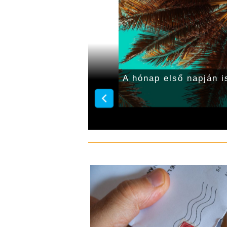
or, zivatar
A hónap első napján i