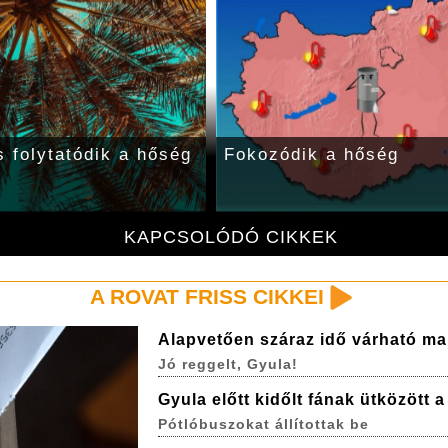
s folytatódik a hőség
Fokozódik a hőség
KAPCSOLÓDÓ CIKKEK
A ROVAT FRISS CIKKEI
Alapvetően száraz idő várható ma
Jó reggelt, Gyula!
Gyula előtt kidőlt fának ütközött 
Pótlóbuszokat állítottak be