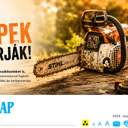
2026. au
A
A
A