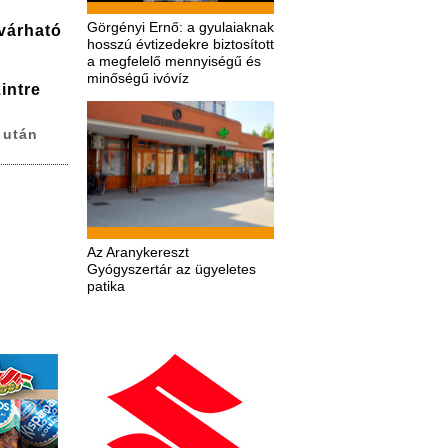
Görgényi Ernő: a gyulaiaknak
várható
hosszú évtizedekre biztosított
a megfelelő mennyiségű és
minőségű ivóvíz
intre
 után
Az Aranykereszt
Gyógyszertár az ügyeletes
patika