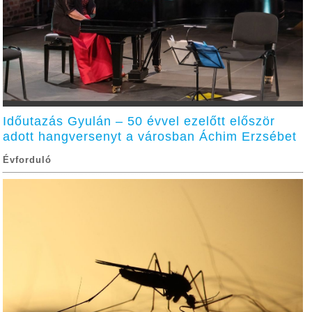
Időutazás Gyulán – 50 évvel ezelőtt először
adott hangversenyt a városban Áchim Erzsébet
Évforduló