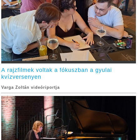
A rajzfilmek voltak a fókuszban a gyulai
kvízversenyen
Varga Zoltán videóriportja