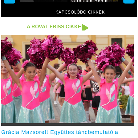
városban Áchim
Erzsébet
KAPCSOLÓDÓ CIKKEK
A ROVAT FRISS CIKKEI
Grácia Mazsorett Együttes táncbemutatója