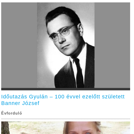
Időutazás Gyulán – 100 évvel ezelőtt született
Banner József
Évforduló