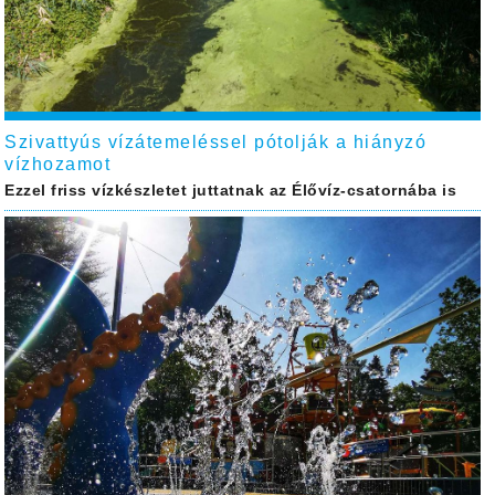
Szivattyús vízátemeléssel pótolják a hiányzó
vízhozamot
Ezzel friss vízkészletet juttatnak az Élővíz-csatornába is