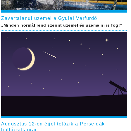
Zavartalanul üzemel a Gyulai Várfürdő
„Minden normál rend szerint üzemel és üzemelni is fog!”
Augusztus 12-én éjjel tetőzik a Perseidák
hullócsillagraj