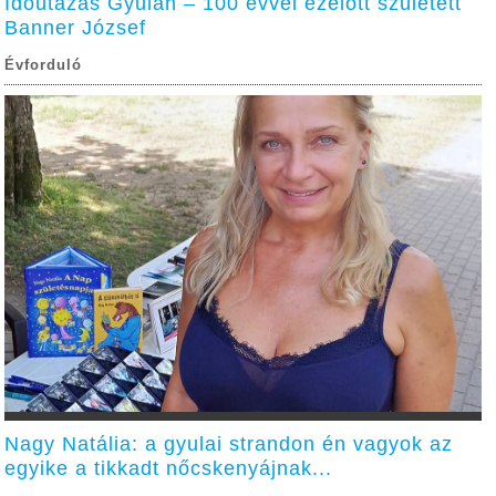
Időutazás Gyulán – 100 évvel ezelőtt született
Banner József
Évforduló
Nagy Natália: a gyulai strandon én vagyok az
egyike a tikkadt nőcskenyájnak...