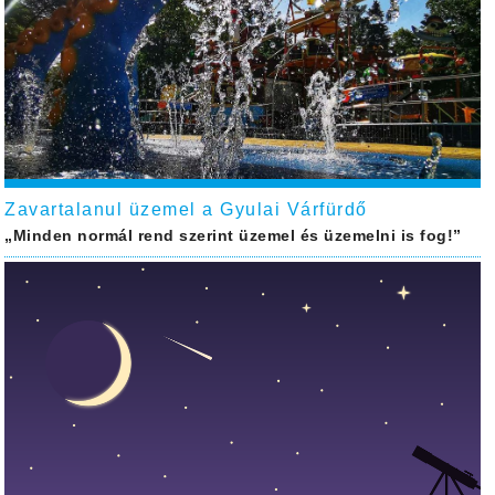
Zavartalanul üzemel a Gyulai Várfürdő
„Minden normál rend szerint üzemel és üzemelni is fog!”