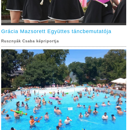
Grácia Mazsorett Együttes táncbemutatója
Rusznyák Csaba képriportja