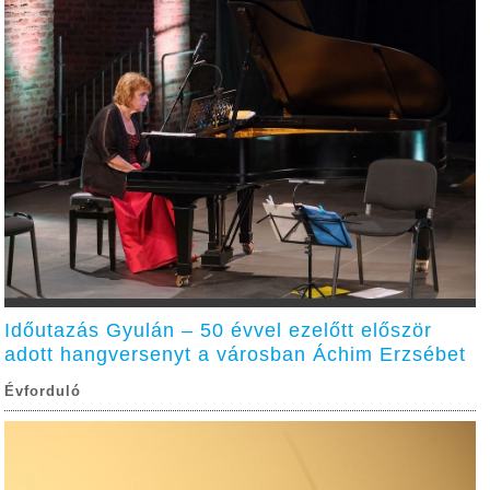
Időutazás Gyulán – 50 évvel ezelőtt először
adott hangversenyt a városban Áchim Erzsébet
Évforduló