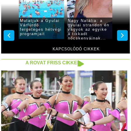
el: A
Mutatjuk a Gyulai
Nagy Natália: a
Idén i
llagok
Várfürdő
gyulai strandon én
progra
fergeteges hétvégi
vagyok az egyike
várják
programjait
a tikkadt
érdekl
nőcskenyájnak...
szepte
Család
KAPCSOLÓDÓ CIKKEK
A ROVAT FRISS CIKKEI