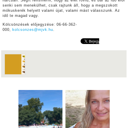
harcban. Segít felismerni, hogy az élet rövid, és bár az idő elől
senki sem menekülhet, csak rajtunk áll, hogy a megszokott
mókuskerék helyett valami újat, valami mást válasszunk. Az
idő te magad vagy.
Kölcsönzések előjegyzése: 06-66-362-
000,
kolcsonzes@mjvk.hu
.