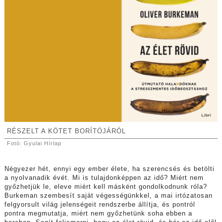
RÉSZELT A KÖTET BORÍTÓJÁRÓL
Fotó: Gyulai Hírlap
Négyezer hét, ennyi egy ember élete, ha szerencsés és betölti
a nyolvanadik évét. Mi is tulajdonképpen az idő? Miért nem
győzhetjük le, eleve miért kell másként gondolkodnunk róla?
Burkeman szembesít saját végességünkkel, a mai irtózatosan
felgyorsult világ jelenségeit rendszerbe állítja, és pontról
pontra megmutatja, miért nem győzhetünk soha ebben a