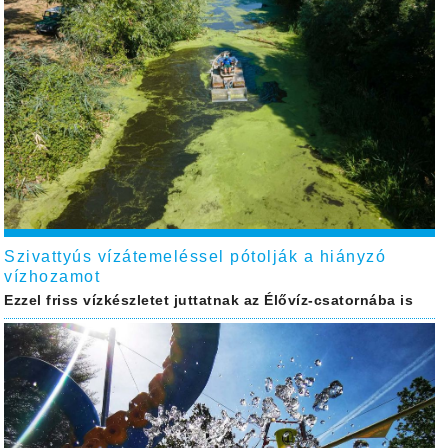
Szivattyús vízátemeléssel pótolják a hiányzó
vízhozamot
Ezzel friss vízkészletet juttatnak az Élővíz-csatornába is