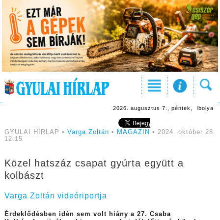
2026. augusztus 7., péntek, Ibolya
GYULAI HÍRLAP •
Varga Zoltán
•
MAGAZIN
• 2024. október 28.
12:15
Közel hatszáz csapat gyúrta együtt a
kolbászt
Varga Zoltán videóriportja
Érdeklődésben idén sem volt hiány a 27. Csaba