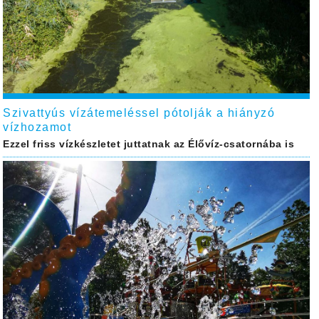
Szivattyús vízátemeléssel pótolják a hiányzó
vízhozamot
Ezzel friss vízkészletet juttatnak az Élővíz-csatornába is