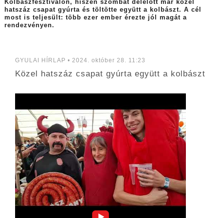
Kolbászfesztiválon, hiszen szombat délelőtt már közel
hatszáz csapat gyúrta és töltötte együtt a kolbászt. A cél
most is teljesült: több ezer ember érezte jól magát a
rendezvényen.
GYULAI HÍRLAP • 2024. október 28. 11:23
Közel hatszáz csapat gyúrta együtt a kolbászt