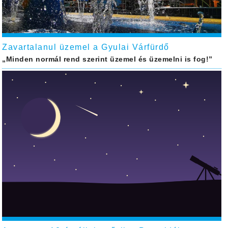
Zavartalanul üzemel a Gyulai Várfürdő
„Minden normál rend szerint üzemel és üzemelni is fog!”