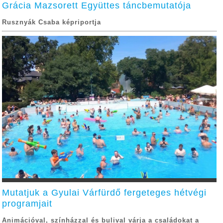
Grácia Mazsorett Együttes táncbemutatója
Rusznyák Csaba képriportja
Mutatjuk a Gyulai Várfürdő fergeteges hétvégi
programjait
Animációval, színházzal és bulival várja a családokat a