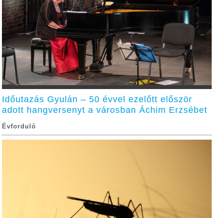
Időutazás Gyulán – 50 évvel ezelőtt először
adott hangversenyt a városban Áchim Erzsébet
Évforduló