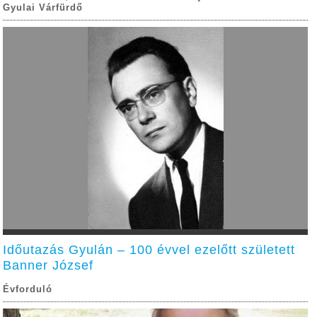
Gyulai Várfürdő
Időutazás Gyulán – 100 évvel ezelőtt született
Banner József
Évforduló