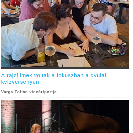
A rajzfilmek voltak a fókuszban a gyulai
kvízversenyen
Varga Zoltán videóriportja