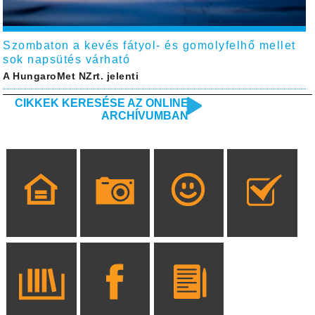
Szombaton a kevés fátyol- és gomolyfelhő mellet
sok napsütés várható
A HungaroMet NZrt. jelenti
CIKKEK KERESÉSE AZ ONLINE
ARCHÍVUMBAN