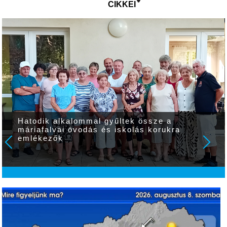
CIKKEI
Hatodik alkalommal gyűltek össze a
máriafalvai óvodás és iskolás korukra
emlékezők