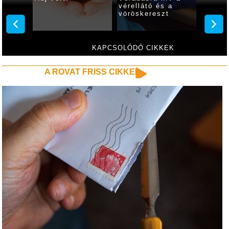
vérellátó és a
vöröskereszt
KAPCSOLÓDÓ CIKKEK
A ROVAT FRISS CIKKEI