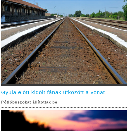
Gyula előtt kidőlt fának ütközött a vonat
Pótlóbuszokat állítottak be