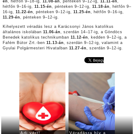
én
, hétfőn 9–18-ig,
11.08-án
, pénteken 9–12-ig,
11.11-én
,
hétfőn 9–16-ig,
11.15-én
, pénteken 9–12-ig,
11.18-án
, hétfőn 9–
16-ig,
11.22-én
, pénteken 9–12-ig,
11.25-én
, hétfőn 9–16-ig,
11.29-én
, pénteken 9–12-ig.
Kihelyezett véradás lesz a Karácsonyi János katolikus
általános iskolában
11.06-án
, szerdán 14–17-ig, a Göndöcs
Benedek katolikus technikumban
11.12-én
, kedden 9–12-ig, a
Fafém Bútor Zrt.-ben
11.13-án
, szerdán 9–12-ig, valamint a
Gyulai Polgármesteri Hivatalban
11.27-én
, szerdán 9–12-ig.
Adj vért!
Véradásra hív a
Adj vé