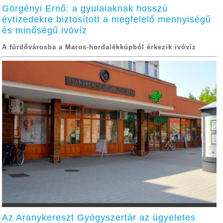
Görgényi Ernő: a gyulaiaknak hosszú
évtizedekre biztosított a megfelelő mennyiségű
és minőségű ivóvíz
A fürdővárosba a Maros-hordalékkúpból érkezik ivóvíz
Az Aranykereszt Gyógyszertár az ügyeletes