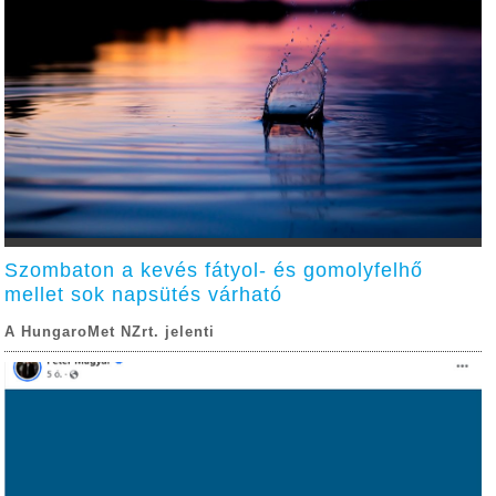
Szombaton a kevés fátyol- és gomolyfelhő
mellet sok napsütés várható
A HungaroMet NZrt. jelenti