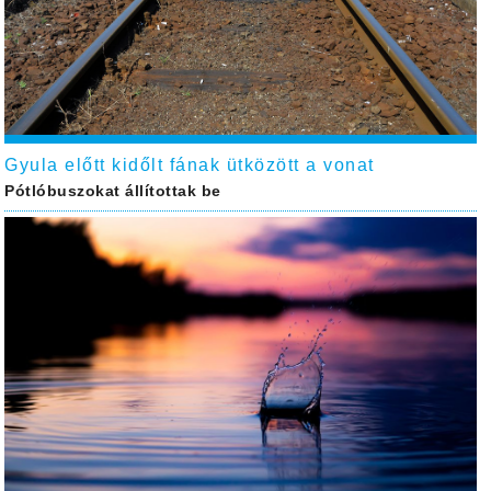
Gyula előtt kidőlt fának ütközött a vonat
Pótlóbuszokat állítottak be