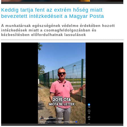
Keddig tartja fent az extrém hőség miatt
bevezetett intézkedéseit a Magyar Posta
A munkatársak egészségének védelme érdekében hozott
intézkedések miatt a csomagfeldolgozásban és
kézbesítésben előfordulhatnak lassulások