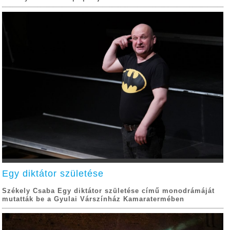
Egy diktátor születése
Székely Csaba Egy diktátor születése című monodrámáját
mutatták be a Gyulai Várszínház Kamaratermében