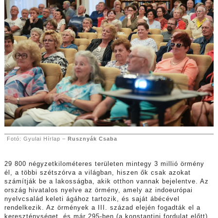
Fotó: Gyulai Hírlap –
Rusznyák Csaba
29 800 négyzetkilométeres területen mintegy 3 millió örmény
él, a többi szétszórva a világban, hiszen ők csak azokat
számítják be a lakosságba, akik otthon vannak bejelentve. Az
ország hivatalos nyelve az örmény, amely az indoeurópai
nyelvcsalád keleti ágához tartozik, és saját ábécével
rendelkezik. Az örmények a III. század elején fogadták el a
kereszténységet, és már 295-ben (a konstantini fordulat előtt)