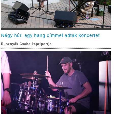
Négy húr, egy hang címmel adtak koncertet
Rusznyák Csaba képriportja