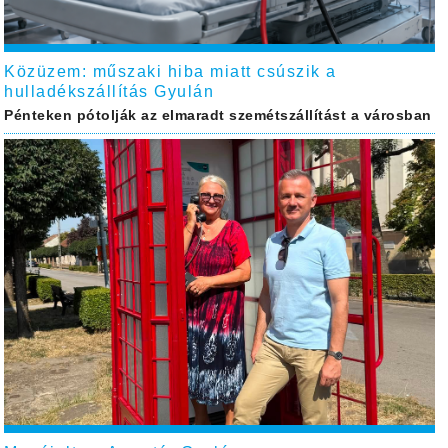
Közüzem: műszaki hiba miatt csúszik a
hulladékszállítás Gyulán
Pénteken pótolják az elmaradt szemétszállítást a városban