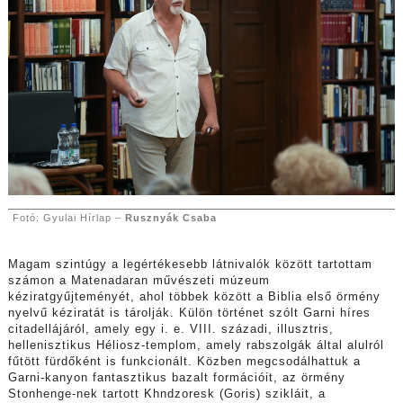
Fotó: Gyulai Hírlap –
Rusznyák Csaba
Magam szintúgy a legértékesebb látnivalók között tartottam
számon a Matenadaran művészeti múzeum
kéziratgyűjteményét, ahol többek között a Biblia első örmény
nyelvű kéziratát is tárolják. Külön történet szólt Garni híres
citadellájáról, amely egy i. e. VIII. századi, illusztris,
hellenisztikus Héliosz-templom, amely rabszolgák által alulról
fűtött fürdőként is funkcionált. Közben megcsodálhattuk a
Garni-kanyon fantasztikus bazalt formációit, az örmény
Stonhenge-nek tartott Khndzoresk (Goris) szikláit, a