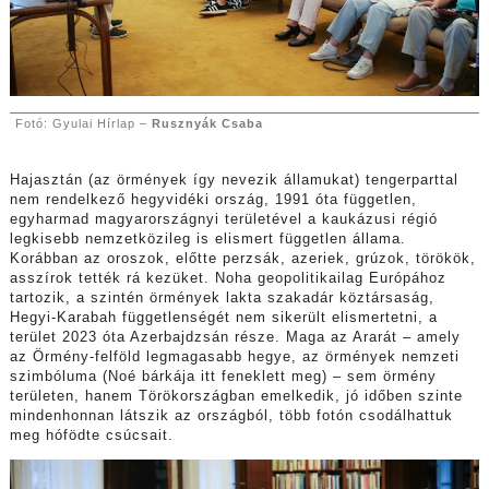
Fotó: Gyulai Hírlap –
Rusznyák Csaba
Hajasztán (az örmények így nevezik államukat) tengerparttal
nem rendelkező hegyvidéki ország, 1991 óta független,
egyharmad magyarországnyi területével a kaukázusi régió
legkisebb nemzetközileg is elismert független állama.
Korábban az oroszok, előtte perzsák, azeriek, grúzok, törökök,
asszírok tették rá kezüket. Noha geopolitikailag Európához
tartozik, a szintén örmények lakta szakadár köztársaság,
Hegyi-Karabah függetlenségét nem sikerült elismertetni, a
terület 2023 óta Azerbajdzsán része. Maga az Ararát – amely
az Örmény-felföld legmagasabb hegye, az örmények nemzeti
szimbóluma (Noé bárkája itt feneklett meg) – sem örmény
területen, hanem Törökországban emelkedik, jó időben szinte
mindenhonnan látszik az országból, több fotón csodálhattuk
meg hófödte csúcsait.