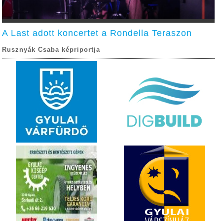
A Last adott koncertet a Rondella Teraszon
Rusznyák Csaba képriportja