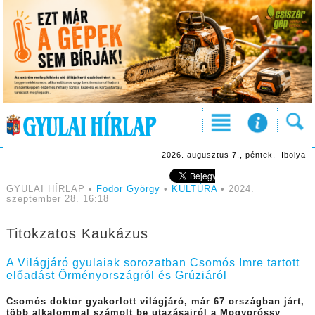
2026. augusztus 7., péntek, Ibolya
GYULAI HÍRLAP •
Fodor György
•
KULTÚRA
• 2024.
szeptember 28. 16:18
Titokzatos Kaukázus
A Világjáró gyulaiak sorozatban Csomós Imre tartott
előadást Örményországról és Grúziáról
Csomós doktor gyakorlott világjáró, már 67 országban járt,
több alkalommal számolt be utazásairól a Mogyoróssy