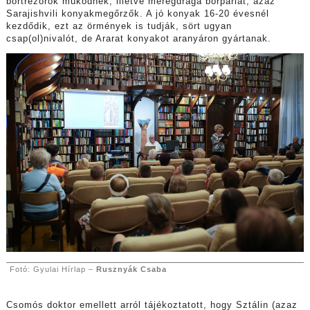
bortrezorok működnek, illetve méregdrága borpárlat, azaz
Sarajishvili konyakmegőrzők. A jó konyak 16-20 évesnél
kezdődik, ezt az örmények is tudják, sört ugyan
csap(ol)nivalót, de Ararat konyakot aranyáron gyártanak.
Fotó: Gyulai Hírlap –
Rusznyák Csaba
Csomós doktor emellett arról tájékoztatott, hogy Sztálin (azaz