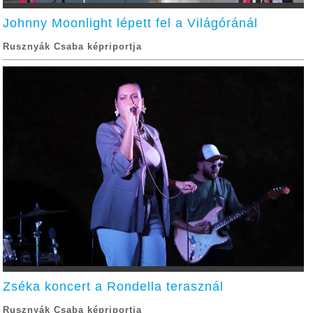
Johnny Moonlight lépett fel a Világóránál
Rusznyák Csaba képriportja
Zséka koncert a Rondella terasznál
Rusznyák Csaba képriportja