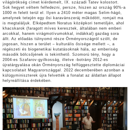
világörökség címet kiérdemelt, IX. századi Tatev kolostort.
Sok hegyet véltem felfedezni, persze, hiszen az ország 90%-a
1000 m felett terül el. Ilyen a 2410 méter magas Selim-hágó,
amelynek tetején egy ősi karavánszeráj működött, romjait ma
is megtaláljuk. Elképedtem Noratus középkori temetőjén, ahol
khacskarok (faragott míves keresztek, általában nem emberi
arcokkal, hanem virágmotívumokkal, indákkal) gazdag sora
állt. Az előadás túlnyomó része Örményországról szólt, de
jogosan, hiszen a terület – kulturális ősisége mellett –, a
régészeti és biogenetikai kutatásoknak hála, az emberiség
második bölcsőjének is tekinthető. Szomorú tény, hogy a
2004-es Szafarov-gyilkosság, illetve -botrány 2012-es
újratárgyalása okán Örményország felfüggesztette diplomáciai
kapcsolatait Magyarországgal. 2022 decemberében azonban a
külügyminiszterek újra felvették a fonalat az áldatlan állapot
helyreállítása érdekében.