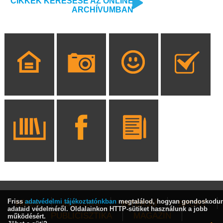
CIKKEK KERESÉSE AZ ONLINE
ARCHÍVUMBAN
Friss
adatvédelmi tájékoztatónkban
megtalálod, hogyan gondoskodu
HÍREK
KULTÚRA
INTERJÚ
SPORT
adataid védelméről. Oldalainkon HTTP-sütiket használunk a jobb
PUBLICISZTIKA
MAGAZIN
működésért.