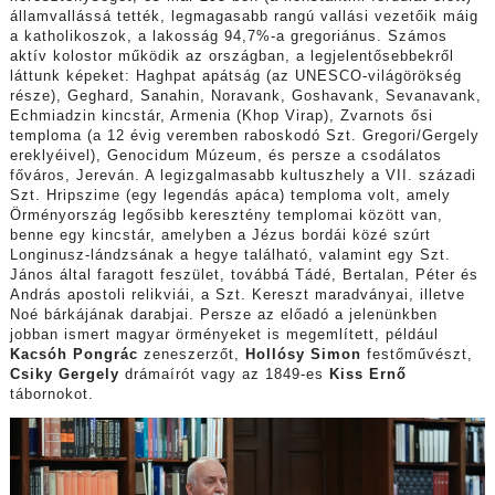
államvallássá tették, legmagasabb rangú vallási vezetőik máig
a katholikoszok, a lakosság 94,7%-a gregoriánus. Számos
aktív kolostor működik az országban, a legjelentősebbekről
láttunk képeket: Haghpat apátság (az UNESCO-világörökség
része), Geghard, Sanahin, Noravank, Goshavank, Sevanavank,
Echmiadzin kincstár, Armenia (Khop Virap), Zvarnots ősi
temploma (a 12 évig veremben raboskodó Szt. Gregori/Gergely
ereklyéivel), Genocidum Múzeum, és persze a csodálatos
főváros, Jereván. A legizgalmasabb kultuszhely a VII. századi
Szt. Hripszime (egy legendás apáca) temploma volt, amely
Örményország legősibb keresztény templomai között van,
benne egy kincstár, amelyben a Jézus bordái közé szúrt
Longinusz-lándzsának a hegye található, valamint egy Szt.
János által faragott feszület, továbbá Tádé, Bertalan, Péter és
András apostoli relikviái, a Szt. Kereszt maradványai, illetve
Noé bárkájának darabjai. Persze az előadó a jelenünkben
jobban ismert magyar örményeket is megemlített, például
Kacsóh Pongrác
zeneszerzőt,
Hollósy Simon
festőművészt,
Csiky Gergely
drámaírót vagy az 1849-es
Kiss Ernő
tábornokot.