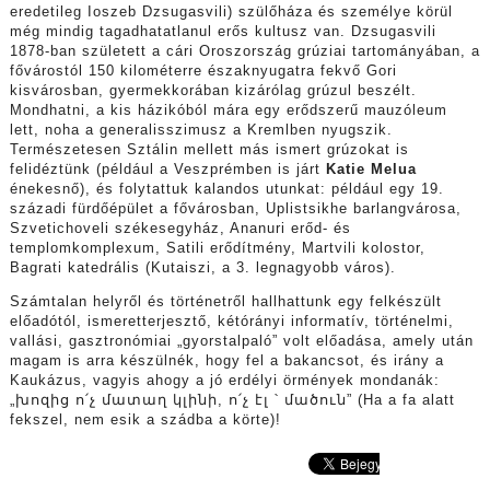
eredetileg Ioszeb Dzsugasvili) szülőháza és személye körül
még mindig tagadhatatlanul erős kultusz van. Dzsugasvili
1878-ban született a cári Oroszország grúziai tartományában, a
fővárostól 150 kilométerre északnyugatra fekvő Gori
kisvárosban, gyermekkorában kizárólag grúzul beszélt.
Mondhatni, a kis házikóból mára egy erődszerű mauzóleum
lett, noha a generalisszimusz a Kremlben nyugszik.
Természetesen Sztálin mellett más ismert grúzokat is
felidéztünk (például a Veszprémben is járt
Katie Melua
énekesnő), és folytattuk kalandos utunkat: például egy 19.
századi fürdőépület a fővárosban, Uplistsikhe barlangvárosa,
Szvetichoveli székesegyház, Ananuri erőd- és
templomkomplexum, Satili erődítmény, Martvili kolostor,
Bagrati katedrális (Kutaiszi, a 3. legnagyobb város).
Számtalan helyről és történetről hallhattunk egy felkészült
előadótól, ismeretterjesztő, kétórányi informatív, történelmi,
vallási, gasztronómiai „gyorstalpaló” volt előadása, amely után
magam is arra készülnék, hogy fel a bakancsot, és irány a
Kaukázus, vagyis ahogy a jó erdélyi örmények mondanák:
„խոզից ո՛չ մատաղ կլինի, ո՛չ էլ ՝ մածուն” (Ha a fa alatt
fekszel, nem esik a szádba a körte)!