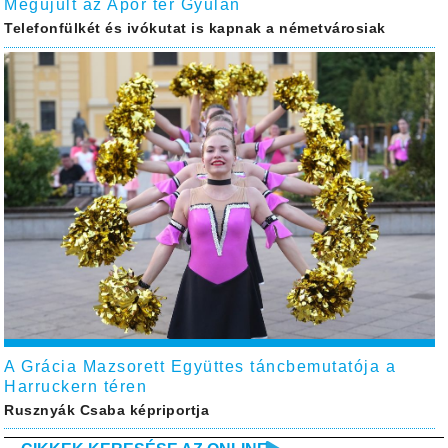
Megújult az Apor tér Gyulán
Telefonfülkét és ivókutat is kapnak a németvárosiak
A Grácia Mazsorett Együttes táncbemutatója a
Harruckern téren
Rusznyák Csaba képriportja