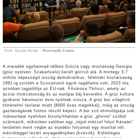
Fotó: Gyulai Hírlap –
Rusznyák Csaba
A maradék egyharmad időben Grúzia vagy mostanság Georgia
(grúz nyelven: Szakartvelo) került górcső alá. A mintegy 3,7
milliós népességű ország demokratikus, félelnöki köztársaság.
1991-ig szintén a Szovjetunió egyik tagállama volt, 2023 óta
azonban tagjelöltje az EU-nak. Fővárosa Tbiliszi, amely az
ázsiai titokzatosság és az európai báj keveréke. A grúz kultúra
gyökerei háromezer évre nyúlnak vissza. A grúz bor világhírű
történelmi távlatai miatt (8000 éves magokkal), máig az ország
gazdaságának fontos részét képezi. A bor szó etimológiája sok
indoeurópai nyelvben bizonyíthatóan a grúz „ghvino” szóból
származik, miközben valóban egy „tejjel-mézzel folyó Kánaán”
területén ment végbe az erjedési folyamat egy musttal teli,
mézréteggel lezárt anyagedényben (kvevrik). Különleges