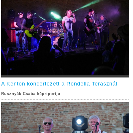
A Kenton koncertezett a Rondella Terasznál
Rusznyák Csaba képriportja