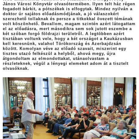
János Városi Könyvtár olvasótermében. Ilyen telt ház régen
fogadott bárkit, a pótszékek is elfogytak. Mindez nyilván a
doktor úr sajátos előadásmódjának, a jó válaszokért
szerezhető tollaknak és persze a titkokkal övezett témának
volt köszönhető. Bevallom, magam szintén azért látogattam
el az előadásra, mert másodikra sem sok jutott eszembe a
két szóban forgó földrajzi területről. A legtöbben azért
tisztában voltunk vele, hogy a két országot a Kaukázusban
kell keresnünk, valahol Törökország és Azerbajdzsán
között. Komolyan véve az előadó szavait, miszerint egy
tisztes utazó felkészül a helyből, ahová megy, újra
átgondoltam az elmondottakat, utánaolvastam a
részleteknek, végül a lényegi elemeket adom át a tisztelt
olvasóknak.