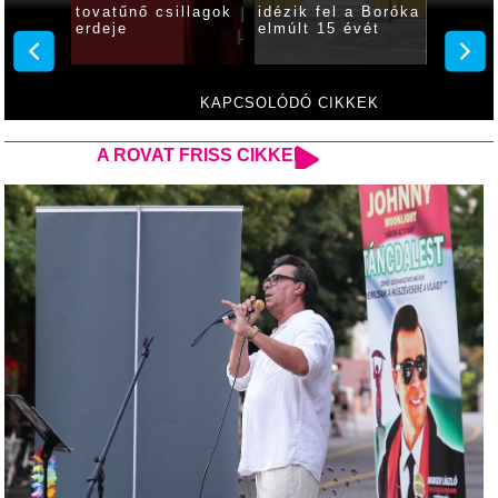
 Boróka
örömlány
japánkert
Állatn
ét
tavacskája
nehéz
KAPCSOLÓDÓ CIKKEK
A ROVAT FRISS CIKKEI