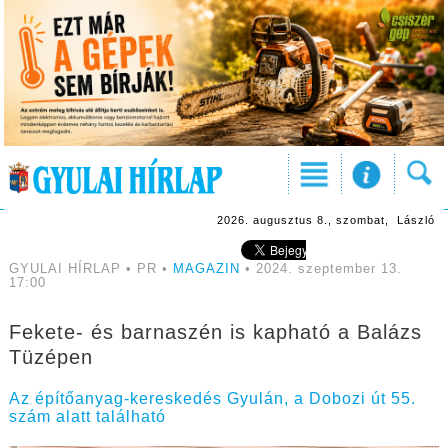
2026. augusztus 8., szombat, László
GYULAI HÍRLAP • PR •
MAGAZIN
• 2024. szeptember 13.
17:00
Fekete- és barnaszén is kapható a Balázs
Tüzépen
Az építőanyag-kereskedés Gyulán, a Dobozi út 55.
szám alatt található