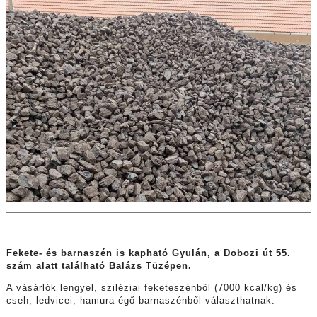
Fekete- és barnaszén is kapható Gyulán, a Dobozi út 55.
szám alatt található Balázs Tüzépen.
A vásárlók lengyel, sziléziai feketeszénből (7000 kcal/kg) és
cseh, ledvicei, hamura égő barnaszénből választhatnak.