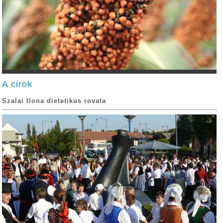
A cirok
Szalai Ilona dietetikus rovata