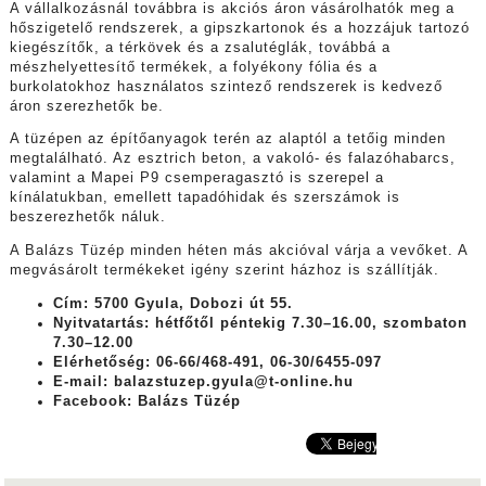
A vállalkozásnál továbbra is akciós áron vásárolhatók meg a
hőszigetelő rendszerek, a gipszkartonok és a hozzájuk tartozó
kiegészítők, a térkövek és a zsalutéglák, továbbá a
mészhelyettesítő termékek, a folyékony fólia és a
burkolatokhoz használatos szintező rendszerek is kedvező
áron szerezhetők be.
A tüzépen az építőanyagok terén az alaptól a tetőig minden
megtalálható. Az esztrich beton, a vakoló- és falazóhabarcs,
valamint a Mapei P9 csemperagasztó is szerepel a
kínálatukban, emellett tapadóhidak és szerszámok is
beszerezhetők náluk.
A Balázs Tüzép minden héten más akcióval várja a vevőket. A
megvásárolt termékeket igény szerint házhoz is szállítják.
Cím: 5700 Gyula, Dobozi út 55.
Nyitvatartás: hétfőtől péntekig 7.30–16.00, szombaton
7.30–12.00
Elérhetőség: 06-66/468-491, 06-30/6455-097
E-mail: balazstuzep.gyula@t-online.hu
Facebook: Balázs Tüzép