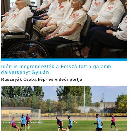
Idén is megrendezték a Felszállott a galamb
dalversenyt Gyulán
Rusznyák Csaba kép- és videóriportja