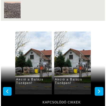
ségű
Akció a Balázs
Akció a Balázs
Akció 
övek
Tüzépen!
Tüzépen!
Tüzép
a
pen!
KAPCSOLÓDÓ CIKKEK