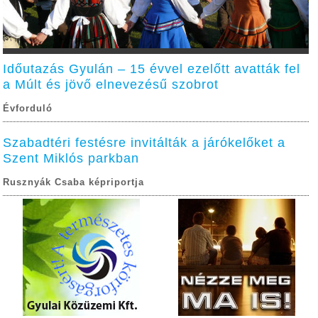
Időutazás Gyulán – 15 évvel ezelőtt avatták fel
a Múlt és jövő elnevezésű szobrot
Évforduló
Szabadtéri festésre invitálták a járókelőket a
Szent Miklós parkban
Rusznyák Csaba képriportja