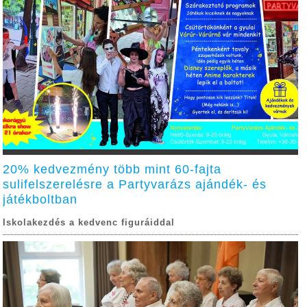
20% kedvezmény több mint 60-fajta
sulifelszerelésre a Partyvarázs ajándék- és
játékboltban
Iskolakezdés a kedvenc figuráiddal