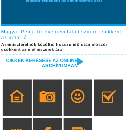
Magyar Péter: tíz éve nem látott szintre csökkent
az infláció
A miniszterelnök közölte: hosszú idő után először
csökkent az élelmiszerek ára
CIKKEK KERESÉSE AZ ONLINE
ARCHÍVUMBAN