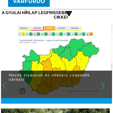
A GYULAI HÍRLAP LEGFRISSEBB
CIKKEI
Heves zivatarok és intenzív csapadék
várható