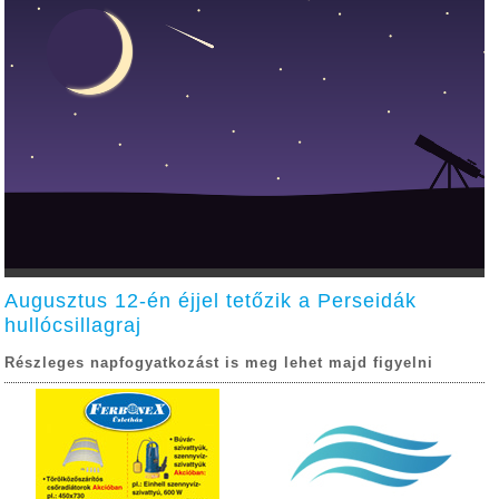
Augusztus 12-én éjjel tetőzik a Perseidák
hullócsillagraj
Részleges napfogyatkozást is meg lehet majd figyelni