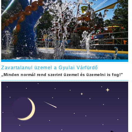
Zavartalanul üzemel a Gyulai Várfürdő
„Minden normál rend szerint üzemel és üzemelni is fog!”