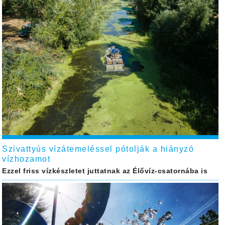
Szivattyús vízátemeléssel pótolják a hiányzó
vízhozamot
Ezzel friss vízkészletet juttatnak az Élővíz-csatornába is