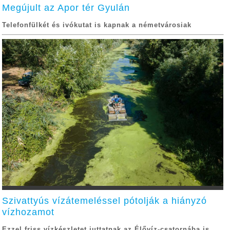
Megújult az Apor tér Gyulán
Telefonfülkét és ivókutat is kapnak a németvárosiak
Szivattyús vízátemeléssel pótolják a hiányzó
vízhozamot
Ezzel friss vízkészletet juttatnak az Élővíz-csatornába is