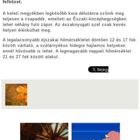
felhőzet.
A keleti megyékben legkésőbb kora délutánra szűnik meg
teljesen a csapadék, emellett az Északi-középhegységben
lehet néhány futó zápor. Az északnyugati szél csak kevés
helyen élénkülhet meg.
A legalacsonyabb éjszakai hőmérsékletet döntően 12 és 17 fok
között várható, a szélárnyékos hidegre hajlamos helyeken
ennél hűvösebb is lehet. A legmagasabb nappali hőmérséklet
21 és 27 fok között alakul.