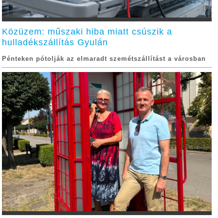
Közüzem: műszaki hiba miatt csúszik a
hulladékszállítás Gyulán
Pénteken pótolják az elmaradt szemétszállítást a városban