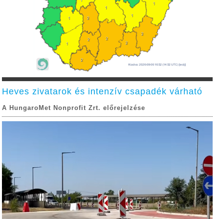
Heves zivatarok és intenzív csapadék várható
A HungaroMet Nonprofit Zrt. előrejelzése