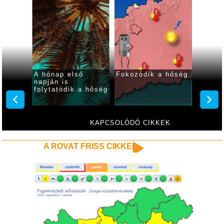
 ma
A hónap első
Fokozódik a hőség
Fokozó
ar
napján is
kániku
folytatódik a hőség
hétvé
KAPCSOLÓDÓ CIKKEK
A ROVAT FRISS CIKKEI