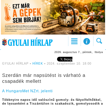
2026. augusztus 7., péntek, Ibolya
GYULAI HÍRLAP •
HÍREK
• 2024. szeptember 10. 18:00
Szerdán már napsütést is várható a
csapadék mellett
A HungaroMet NZrt. jelenti
Többnyire napos idő valószínű gomoly- és fátyolfelhőkkel,
de lassanként a Tiszántúlon is szakadozik, gomolyosodik a