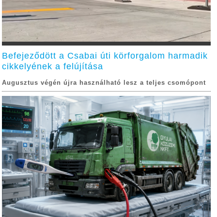
Befejeződött a Csabai úti körforgalom harmadik
cikkelyének a felújítása
Augusztus végén újra használható lesz a teljes csomópont