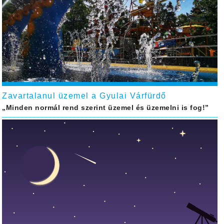
Zavartalanul üzemel a Gyulai Várfürdő
„Minden normál rend szerint üzemel és üzemelni is fog!”