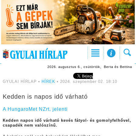
2026. augusztus 6., csütörtök, Berta és Bettina
GYULAI HÍRLAP •
HÍREK
• 2024. szeptember 02. 18:10
Kedden is napos idő várható
A HungaroMet NZrt. jelenti
Kedden napos idő várható kevés fátyol- és gomolyfelhővel,
csapadék nem valószínű.