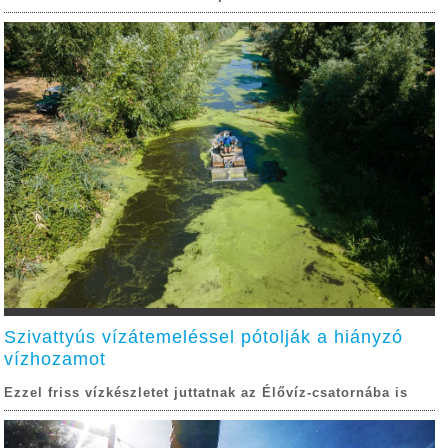
Szivattyús vízátemeléssel pótolják a hiányzó
vízhozamot
Ezzel friss vízkészletet juttatnak az Élővíz-csatornába is