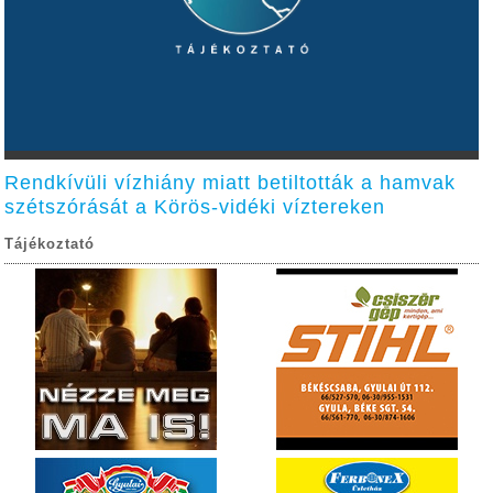
Rendkívüli vízhiány miatt betiltották a hamvak
szétszórását a Körös-vidéki víztereken
Tájékoztató