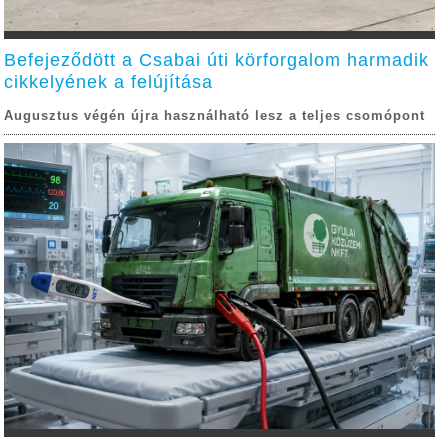
Befejeződött a Csabai úti körforgalom harmadik
cikkelyének a felújítása
Augusztus végén újra használható lesz a teljes csomópont