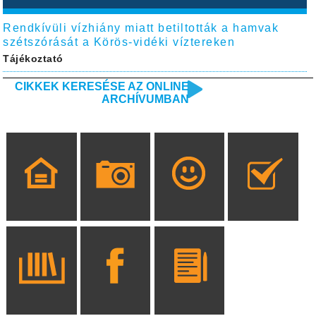
Rendkívüli vízhiány miatt betiltották a hamvak
szétszórását a Körös-vidéki víztereken
Tájékoztató
CIKKEK KERESÉSE AZ ONLINE
ARCHÍVUMBAN