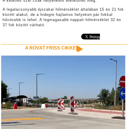
A keleties szél csak helyenként élénkülhet meg.
A legalacsonyabb éjszakai hőmérséklet általában 15 és 21 fok
között alakul, de a hidegre hajlamos helyeken pár fokkal
hűvösebb is lehet. A legmagasabb nappali hőmérséklet 32 és
37 fok között várható.
A ROVAT FRISS CIKKEI