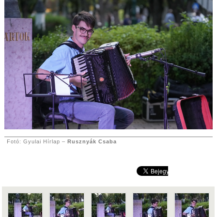
Fotó: Gyulai Hírlap –
Rusznyák Csaba