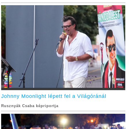
Johnny Moonlight lépett fel a Világóránál
Rusznyák Csaba képriportja