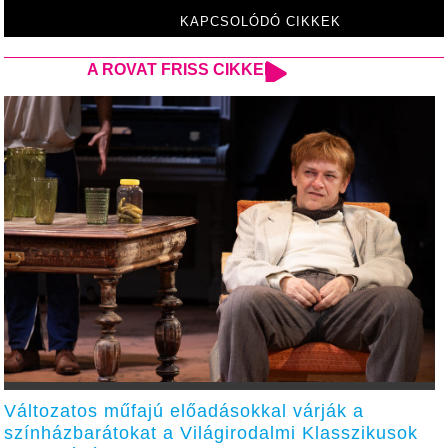
KAPCSOLÓDÓ CIKKEK
A ROVAT FRISS CIKKEI
Változatos műfajú előadásokkal várják a
színházbarátokat a Világirodalmi Klasszikusok