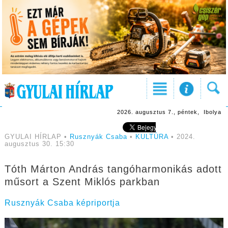
2026. augusztus 7., péntek, Ibolya
GYULAI HÍRLAP •
Rusznyák Csaba
•
KULTÚRA
• 2024.
augusztus 30. 15:30
Tóth Márton András tangóharmonikás adott
műsort a Szent Miklós parkban
Rusznyák Csaba képriportja