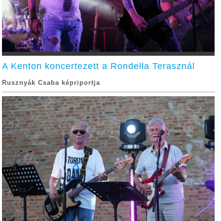
A Kenton koncertezett a Rondella Terasznál
Rusznyák Csaba képriportja