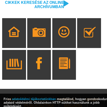
CIKKEK KERESÉSE AZ ONLINE
ARCHÍVUMBAN
Friss
adatvédelmi tájékoztatónkban
megtalálod, hogyan gondoskodu
HÍREK
KULTÚRA
INTERJÚ
SPORT
adataid védelméről. Oldalainkon HTTP-sütiket használunk a jobb
PUBLICISZTIKA
MAGAZIN
működésért.