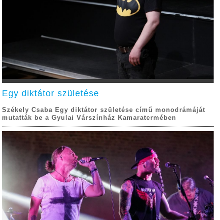
Egy diktátor születése
Székely Csaba Egy diktátor születése című monodrámáját
mutatták be a Gyulai Várszínház Kamaratermében