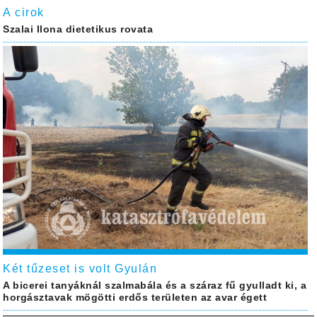
A cirok
Szalai Ilona dietetikus rovata
Két tűzeset is volt Gyulán
A bicerei tanyáknál szalmabála és a száraz fű gyulladt ki, a
horgásztavak mögötti erdős területen az avar égett