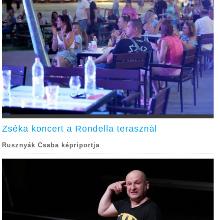
Zséka koncert a Rondella terasznál
Rusznyák Csaba képriportja