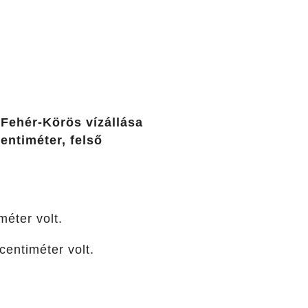
 Fehér-Körös vízállása
entiméter, felső
éter volt.
centiméter volt.