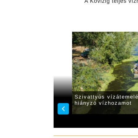
A Kövizig teljes ví
het be a Sebes-Körösön
A Körösök péntek regg
zöb javítása