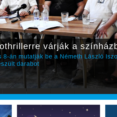
ződött a Csabai úti körforg
ik cikkelyének a felújítása
 végén újra használható lesz a teljes 