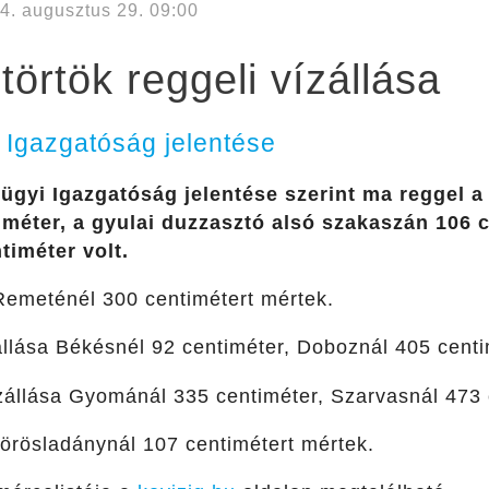
4. augusztus 29. 09:00
örtök reggeli vízállása
 Igazgatóság jelentése
ügyi Igazgatóság jelentése szerint ma reggel a
méter, a gyulai duzzasztó alsó szakaszán 106 c
timéter volt.
emeténél 300 centimétert mértek.
llása Békésnél 92 centiméter, Doboznál 405 centim
állása Gyománál 335 centiméter, Szarvasnál 473 
rösladánynál 107 centimétert mértek.