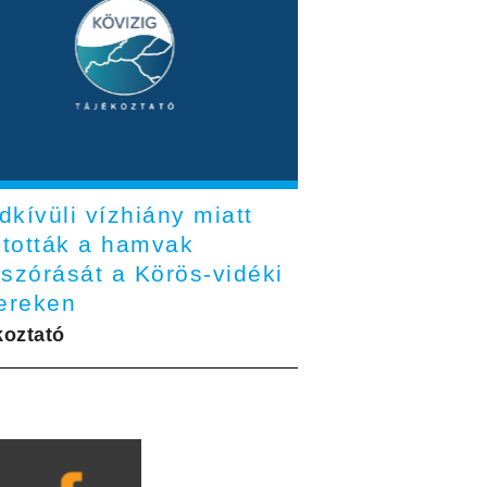
kívüli vízhiány miatt
ltották a hamvak
tszórását a Körös-vidéki
tereken
koztató