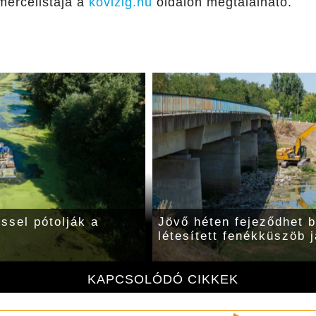
zmércelistája a
kovizig.hu
oldalon megtalálható.
eli vízállása
A Körösök csütörtök reg
KAPCSOLÓDÓ CIKKEK