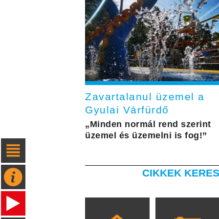
Zavartalanul üzemel a
Gyulai Várfürdő
„Minden normál rend szerint
üzemel és üzemelni is fog!”
CIKKEK KERES