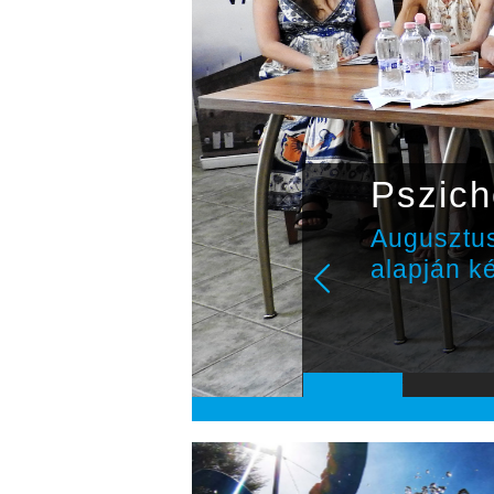
kat
Befeje
harmad
 regénye
Augusztus