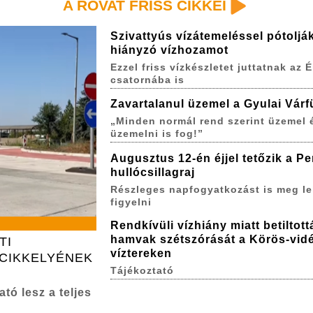
A ROVAT FRISS CIKKEI
Szivattyús vízátemeléssel pótoljá
hiányzó vízhozamot
Ezzel friss vízkészletet juttatnak az É
csatornába is
Zavartalanul üzemel a Gyulai Várf
„Minden normál rend szerint üzemel 
üzemelni is fog!”
Augusztus 12-én éjjel tetőzik a P
hullócsillagraj
Részleges napfogyatkozást is meg le
figyelni
Rendkívüli vízhiány miatt betiltott
hamvak szétszórását a Körös-vidé
TI
víztereken
CIKKELYÉNEK
Tájékoztató
tó lesz a teljes