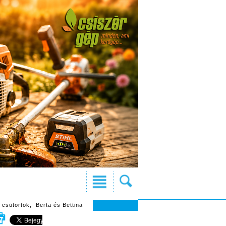
 csütörtök, Berta és Bettina