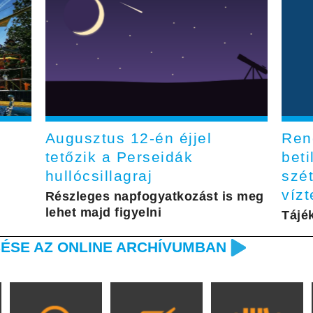
Augusztus 12-én éjjel
Rend
tetőzik a Perseidák
beti
hullócsillagraj
szé
víz
Részleges napfogyatkozást is meg
lehet majd figyelni
Tájé
ÉSE AZ ONLINE ARCHÍVUMBAN