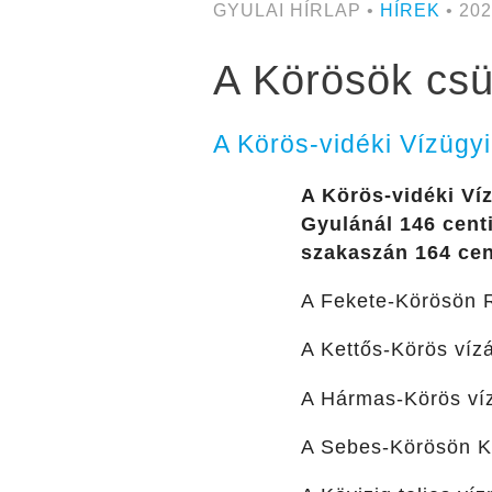
GYULAI HÍRLAP •
HÍREK
• 202
A Körösök csüt
A Körös-vidéki Vízügyi
A Körös-vidéki Víz
Gyulánál 146 centi
szakaszán 164 cen
A Fekete-Körösön R
A Kettős-Körös vízá
A Hármas-Körös víz
A Sebes-Körösön Kö