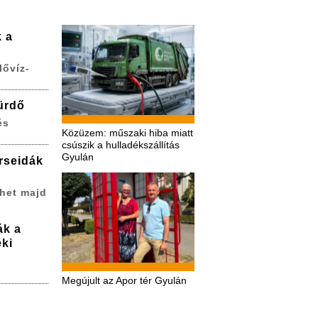
k a
lővíz-
ürdő
és
Közüzem: műszaki hiba miatt
csúszik a hulladékszállítás
Gyulán
erseidák
het majd
ák a
ki
Megújult az Apor tér Gyulán