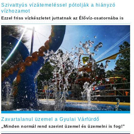
Szivattyús vízátemeléssel pótolják a hiányzó
vízhozamot
Ezzel friss vízkészletet juttatnak az Élővíz-csatornába is
Zavartalanul üzemel a Gyulai Várfürdő
„Minden normál rend szerint üzemel és üzemelni is fog!”