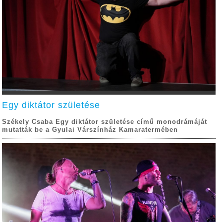
Egy diktátor születése
Székely Csaba Egy diktátor születése című monodrámáját
mutatták be a Gyulai Várszínház Kamaratermében