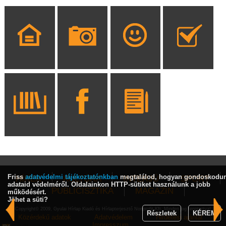
Friss
adatvédelmi tájékoztatónkban
megtalálod, hogyan gondoskodu
HÍREK
KULTÚRA
INTERJÚ
SPORT
adataid védelméről. Oldalainkon HTTP-sütiket használunk a jobb
PUBLICISZTIKA
MAGAZIN
működésért.
Jöhet a süti?
Copyright© 2009, Gyulai Hírlap Kiadó és Hírlapterjesztő Nonprofit Kft. Minden jog fenntartva!
Részletek
KÉREM
Közérdekű adatok
Adatvédelem
Hirdetési ajánlat
Impresszum