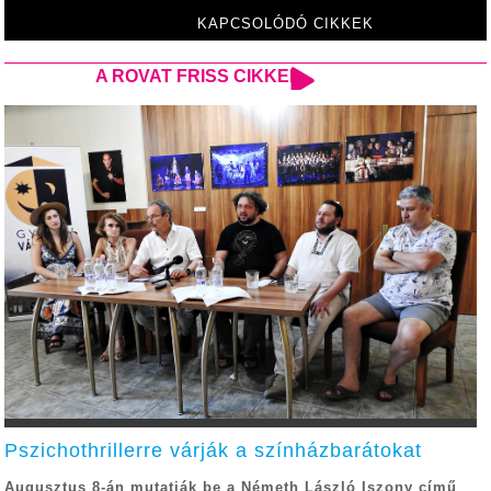
KAPCSOLÓDÓ CIKKEK
A ROVAT FRISS CIKKEI
Pszichothrillerre várják a színházbarátokat
Augusztus 8-án mutatják be a Németh László Iszony című