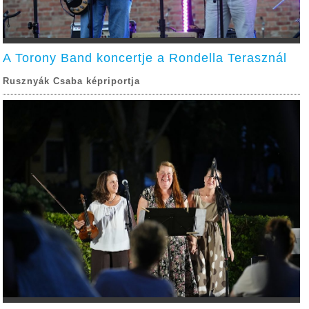
A Torony Band koncertje a Rondella Terasznál
Rusznyák Csaba képriportja