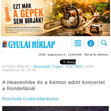
2026. augusztus 6., csütörtök, Berta és Bettina
GYULAI HÍRLAP •
Rusznyák Csaba
•
KULTÚRA
• 2024.
augusztus 02. 16:00
A Heavenhike és a Kenton adott koncertet
a Rondellánál
Rusznyák Csaba képriportja