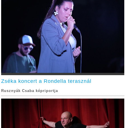
Zséka koncert a Rondella terasznál
Rusznyák Csaba képriportja