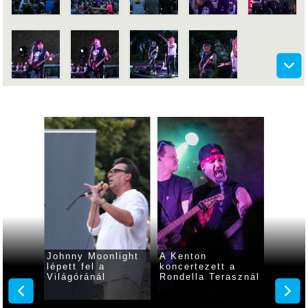
ik
Johnny Moonlight
A Kenton
A Toro
tet a
lépett fel a
koncertezett a
koncer
Világóránál
Rondella Terasznál
Rondel