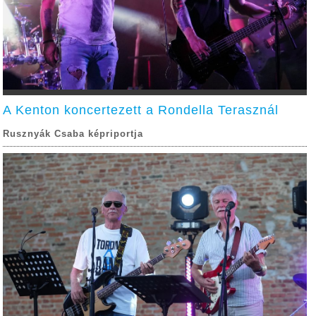
A Kenton koncertezett a Rondella Terasznál
Rusznyák Csaba képriportja