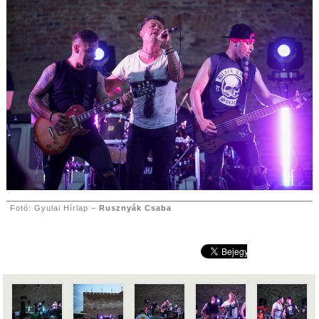
Fotó: Gyulai Hírlap –
Rusznyák Csaba