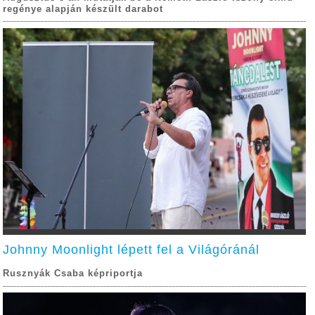
regénye alapján készült darabot
Johnny Moonlight lépett fel a Világóránál
Rusznyák Csaba képriportja