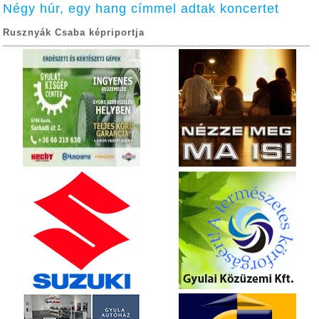
Négy húr, egy hang címmel adtak koncertet
Rusznyák Csaba képriportja