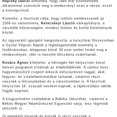
Repisky Dániel
elmondta, hogy idén már tizenkettedik
alkalommal szervezik meg a rendezvényt ezen a néven, ezzel
a koncepcióval.
Kiemelte: a fesztivál célja, hogy méltón emlékezzenek az
1566-os várostromra,
Kerecsényi László
várkapitányra, a
várvédők hősiességére, mindezt hiteles és korhű körülmények
között.
Az ügyvezető igazgató hangsúlyozta: a turisztikai főszezonban
a Gyulai Végvári Napok a leglátogatottabb esemény a
fürdővárosban, átlagosan közel 30 ezer ember fordul meg a
rendezvényen, idén is hasonló létszámra számítanak.
Kovács Ágnes
kifejtette: a hétvégén hét helyszínen közel
hetven programot kínálnak az érdeklődőknek. A várhoz húsz
hagyományőrző csoport érkezik kétszázötven taggal, akik
fegyver- és viseletbemutatókat tartanak, valamint részt
vesznek a felvonulásban és a várostromban is. A fesztivál
helyszínei 16. századi neveket kapnak, a tájékozódást táblák
fogják segíteni.
A kisgyermekes családokat a Bábika Játszóház, valamint a
Békés Megyei Népművészeti Egyesület várja, lesz régimódi
játszótér is.
Új elemként lovasok és kutyák is részt vesznek a