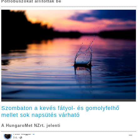
Pótlóbuszokat állítottak be
Szombaton a kevés fátyol- és gomolyfelhő
mellet sok napsütés várható
A HungaroMet NZrt. jelenti