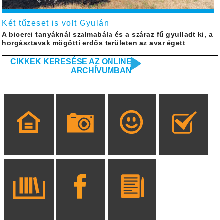
Két tűzeset is volt Gyulán
A bicerei tanyáknál szalmabála és a száraz fű gyulladt ki, a
horgásztavak mögötti erdős területen az avar égett
CIKKEK KERESÉSE AZ ONLINE
ARCHÍVUMBAN