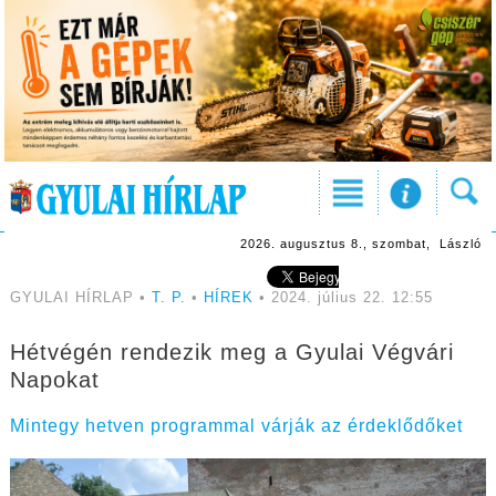
2026. augusztus 8., szombat, László
GYULAI HÍRLAP •
T. P.
•
HÍREK
• 2024. július 22. 12:55
Hétvégén rendezik meg a Gyulai Végvári
Napokat
Mintegy hetven programmal várják az érdeklődőket