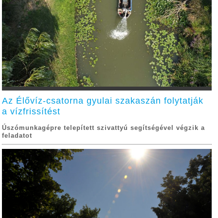
Az Élővíz-csatorna gyulai szakaszán folytatják
a vízfrissítést
Úszómunkagépre telepített szivattyú segítségével végzik a
feladatot