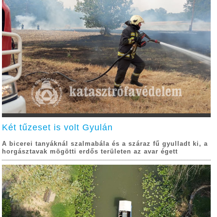
Két tűzeset is volt Gyulán
A bicerei tanyáknál szalmabála és a száraz fű gyulladt ki, a
horgásztavak mögötti erdős területen az avar égett