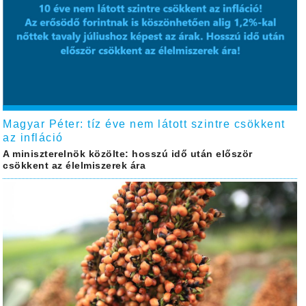
Magyar Péter: tíz éve nem látott szintre csökkent
az infláció
A miniszterelnök közölte: hosszú idő után először
csökkent az élelmiszerek ára