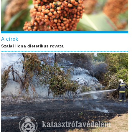
A cirok
Szalai Ilona dietetikus rovata