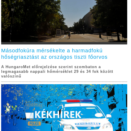
Másodfokúra mérsékelte a harmadfokú
hőségriasztást az országos tiszti főorvos
A HungaroMet előrejelzése szerint szombaton a
legmagasabb nappali hőmérséklet 29 és 34 fok között
valószínű