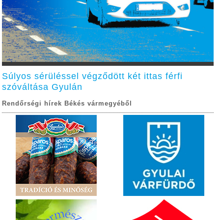
Súlyos sérüléssel végződött két ittas férfi
szóváltása Gyulán
Rendőrségi hírek Békés vármegyéből