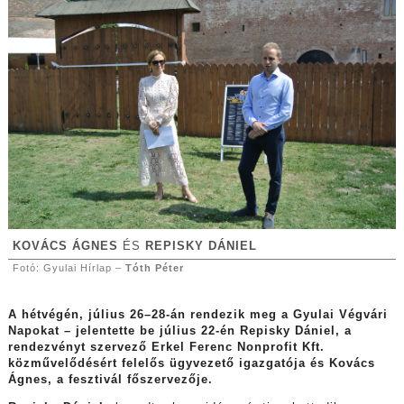
KOVÁCS ÁGNES
ÉS
REPISKY DÁNIEL
Fotó: Gyulai Hírlap –
Tóth Péter
A hétvégén, július 26–28-án rendezik meg a Gyulai Végvári
Napokat – jelentette be július 22-én Repisky Dániel, a
rendezvényt szervező Erkel Ferenc Nonprofit Kft.
közművelődésért felelős ügyvezető igazgatója és Kovács
Ágnes, a fesztivál főszervezője.