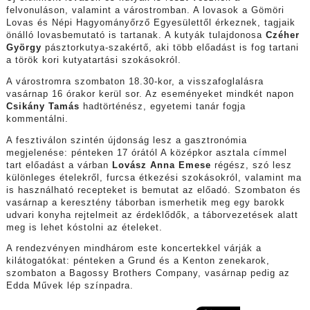
felvonuláson, valamint a várostromban. A lovasok a Gömöri
Lovas és Népi Hagyományőrző Egyesülettől érkeznek, tagjaik
önálló lovasbemutató is tartanak. A kutyák tulajdonosa
Czéher
György
pásztorkutya-szakértő, aki több előadást is fog tartani
a török kori kutyatartási szokásokról.
A várostromra szombaton 18.30-kor, a visszafoglalásra
vasárnap 16 órakor kerül sor. Az eseményeket mindkét napon
Csikány Tamás
hadtörténész, egyetemi tanár fogja
kommentálni.
A fesztiválon szintén újdonság lesz a gasztronómia
megjelenése: pénteken 17 órától A középkor asztala címmel
tart előadást a várban
Lovász Anna Emese
régész, szó lesz
különleges ételekről, furcsa étkezési szokásokról, valamint ma
is használható recepteket is bemutat az előadó. Szombaton és
vasárnap a keresztény táborban ismerhetik meg egy barokk
udvari konyha rejtelmeit az érdeklődők, a táborvezetések alatt
meg is lehet kóstolni az ételeket.
A rendezvényen mindhárom este koncertekkel várják a
kilátogatókat: pénteken a Grund és a Kenton zenekarok,
szombaton a Bagossy Brothers Company, vasárnap pedig az
Edda Művek lép színpadra.