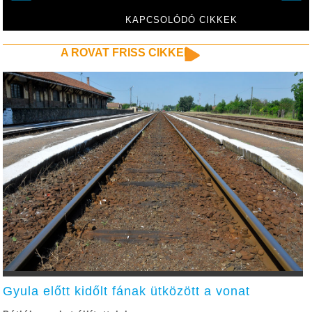
Klasszikusok
Fesztiválján
KAPCSOLÓDÓ CIKKEK
A ROVAT FRISS CIKKEI
Gyula előtt kidőlt fának ütközött a vonat