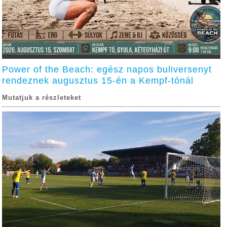
Power of the Beach: egész napos buliversenyt
rendeznek augusztus 15-én a Kempf-tónál
Mutatjuk a részleteket