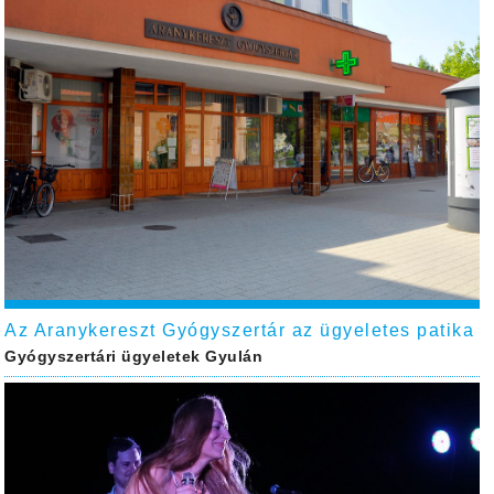
Az Aranykereszt Gyógyszertár az ügyeletes patika
Gyógyszertári ügyeletek Gyulán