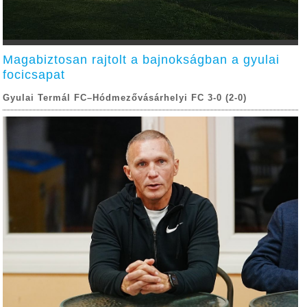
Magabiztosan rajtolt a bajnokságban a gyulai
focicsapat
Gyulai Termál FC–Hódmezővásárhelyi FC 3-0 (2-0)