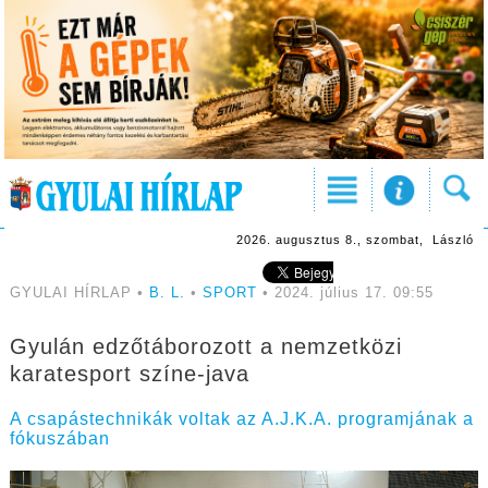
2026. augusztus 8., szombat, László
GYULAI HÍRLAP •
B. L.
•
SPORT
• 2024. július 17. 09:55
Gyulán edzőtáborozott a nemzetközi
karatesport színe-java
A csapástechnikák voltak az A.J.K.A. programjának a
fókuszában