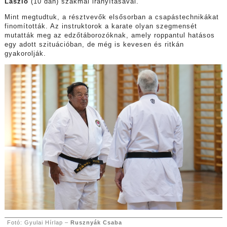
László
(10 dan) szakmai irányításával.
Mint megtudtuk, a résztvevők elsősorban a csapástechnikákat
finomították. Az instruktorok a karate olyan szegmensét
mutatták meg az edzőtáborozóknak, amely roppantul hatásos
egy adott szituációban, de még is kevesen és ritkán
gyakorolják.
Fotó: Gyulai Hírlap –
Rusznyák Csaba