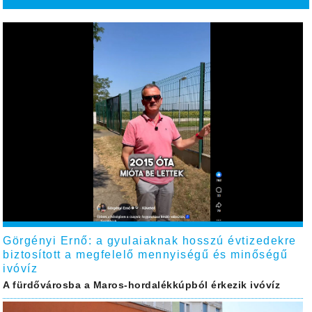
Görgényi Ernő: a gyulaiaknak hosszú évtizedekre
biztosított a megfelelő mennyiségű és minőségű
ivóvíz
A fürdővárosba a Maros-hordalékkúpból érkezik ivóvíz