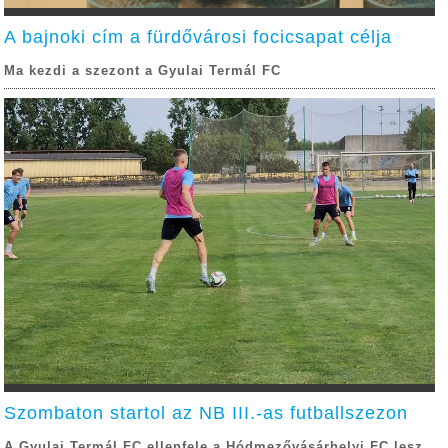
A bajnoki cím a fürdővárosi focicsapat célja
Ma kezdi a szezont a Gyulai Termál FC
Szombaton startol az NB III.-as futballszezon
A Gyulai Termál FC ellenfele a Hódmezővásárhelyi FC lesz