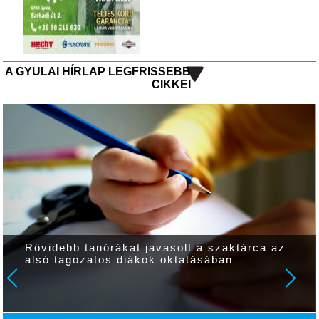
A GYULAI HÍRLAP LEGFRISSEBB
CIKKEI
Spiró György: Repedt kályhámon macska ül