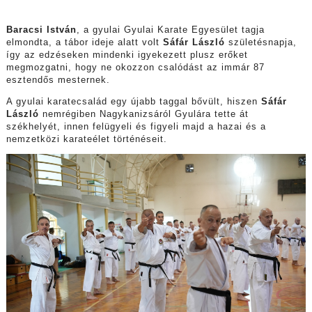
Baracsi István
, a gyulai Gyulai Karate Egyesület tagja
elmondta, a tábor ideje alatt volt
Sáfár László
születésnapja,
így az edzéseken mindenki igyekezett plusz erőket
megmozgatni, hogy ne okozzon csalódást az immár 87
esztendős mesternek.
A gyulai karatecsalád egy újabb taggal bővült, hiszen
Sáfár
László
nemrégiben Nagykanizsáról Gyulára tette át
székhelyét, innen felügyeli és figyeli majd a hazai és a
nemzetközi karateélet történéseit.