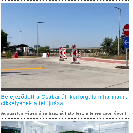
Befejeződött a Csabai úti körforgalom harmadik
cikkelyének a felújítása
Augusztus végén újra használható lesz a teljes csomópont