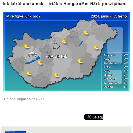
fok körül alakulnak – írták a HungaroMet NZrt. posztjában.
Fotó: HungaroMet NZrt.