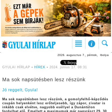
2026. augusztus 7., péntek, Ibolya
GYULAI HÍRLAP •
HÍREK
• 2024. június 17. 08:31
Ma sok napsütésben lesz részünk
Jó reggelt, Gyula!
Ma sok napsütésben lesz részünk, a gomolyfelhő-képződés
csupán helyenként lesz erőteljesebb, így zápor, zivatar is
inkább csak elvétve, nagyobb eséllyel a Dunántúlon
fordulhat elő. Emellett a maximumok már nagyrészt 29, 30