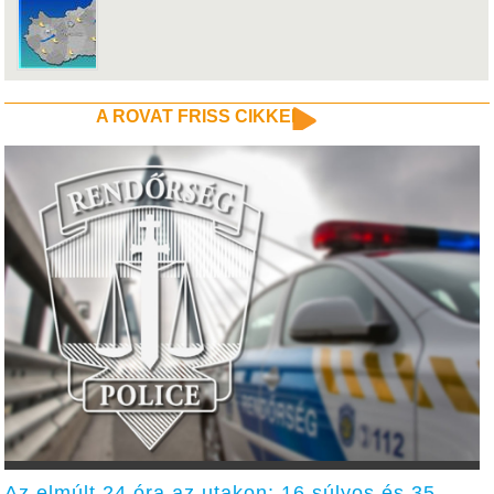
A ROVAT FRISS CIKKEI
Az elmúlt 24 óra az utakon: 16 súlyos és 35