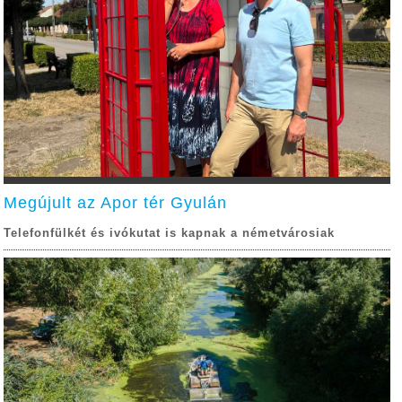
Megújult az Apor tér Gyulán
Telefonfülkét és ivókutat is kapnak a németvárosiak