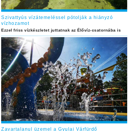
Szivattyús vízátemeléssel pótolják a hiányzó
vízhozamot
Ezzel friss vízkészletet juttatnak az Élővíz-csatornába is
Zavartalanul üzemel a Gyulai Várfürdő