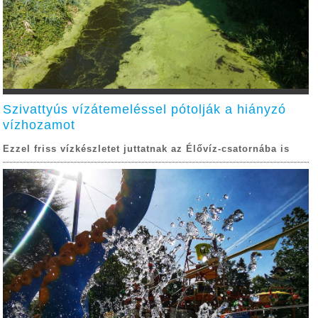
Szivattyús vízátemeléssel pótolják a hiányzó
vízhozamot
Ezzel friss vízkészletet juttatnak az Élővíz-csatornába is