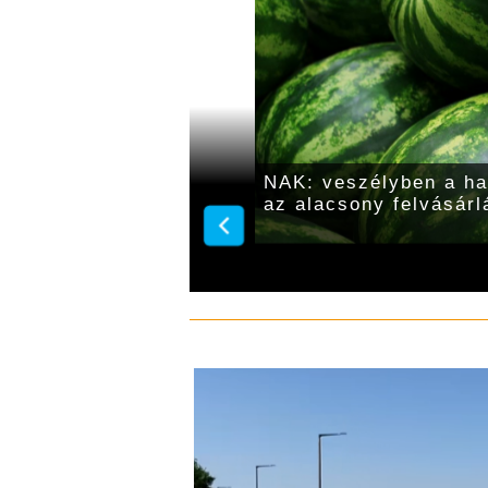
gyengébb szilvatermés
NAK: veszélyben a ha
az alacsony felvásárl