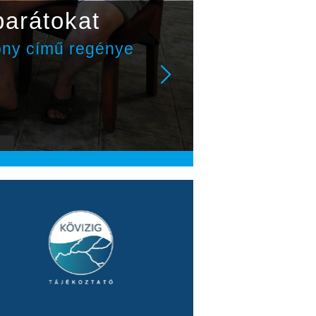
barátokat
ony című regénye