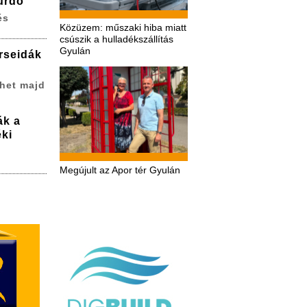
ürdő
és
Közüzem: műszaki hiba miatt
csúszik a hulladékszállítás
Gyulán
erseidák
het majd
ák a
ki
Megújult az Apor tér Gyulán