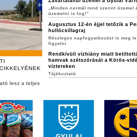
Zavartalanul üzemel a Gyulai Várf
„Minden normál rend szerint üzemel 
üzemelni is fog!”
Augusztus 12-én éjjel tetőzik a P
hullócsillagraj
Részleges napfogyatkozást is meg le
figyelni
Rendkívüli vízhiány miatt betiltott
hamvak szétszórását a Körös-vidé
TI
víztereken
CIKKELYÉNEK
Tájékoztató
tó lesz a teljes