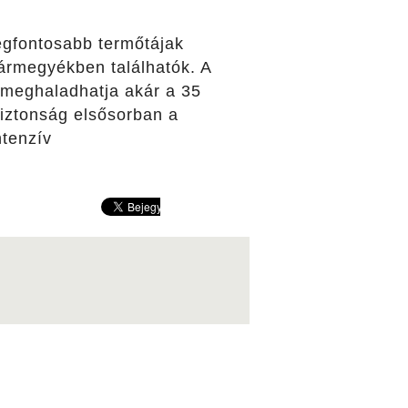
legfontosabb termőtájak
ármegyékben találhatók. A
 meghaladhatja akár a 35
biztonság elsősorban a
ntenzív