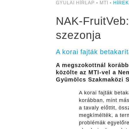
GYULAI HÍRLAP • MTI •
HÍREK
NAK-FruitVeb:
szezonja
A korai fajták betakar
A megszokottnál korábba
közölte az MTI-vel a Ne
Gyümölcs Szakmaközi S
A korai fajták beta
korábban, mint más
a tavaly előttit, ö
megkímélték, a ter
problémák egyelőr