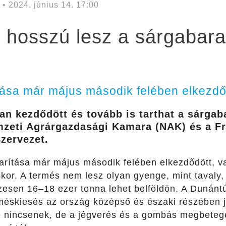
• 2024. június 14. 17:00
 hosszú lesz a sárgabara
ítása már május második felében elkezdő
n kezdődött és tovább is tarthat a sárgab
mzeti Agrárgazdasági Kamara (NAK) és a F
zervezet.
karítása már május második felében elkezdődött, v
kor. A termés nem lesz olyan gyenge, mint tavaly,
sszesen 16–18 ezer tonna lehet belföldön. A Dunánt
méskiesés az ország középső és északi részében 
e nincsenek, de a jégverés és a gombás megbeteg