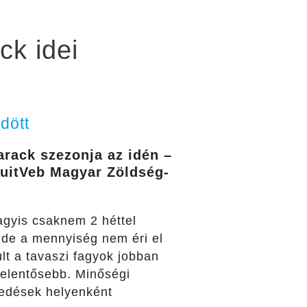
ck idei
dött
arack szezonja az idén –
ruitVeb Magyar Zöldség-
agyis csaknem 2 héttel
 de a mennyiség nem éri el
últ a tavaszi fagyok jobban
jelentősebb. Minőségi
edések helyenként