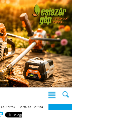
 csütörtök, Berta és Bettina