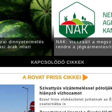
zai dinnyetermelés
NAK: visszaáll a megsz
ási árak miatt
rendre a jégkármentesí
KAPCSOLÓDÓ CIKKEK
A ROVAT FRISS CIKKEI
Szivattyús vízátemeléssel pótoljá
hiányzó vízhozamot
Ezzel friss vízkészletet juttatnak az É
csatornába is