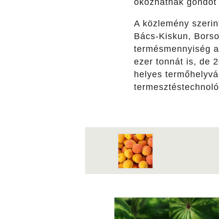
okozhatnak gondot –
A közlemény szerint
Bács-Kiskun, Borso
termésmennyiség az
ezer tonnát is, de
helyes termőhelyvál
termesztéstechnológ