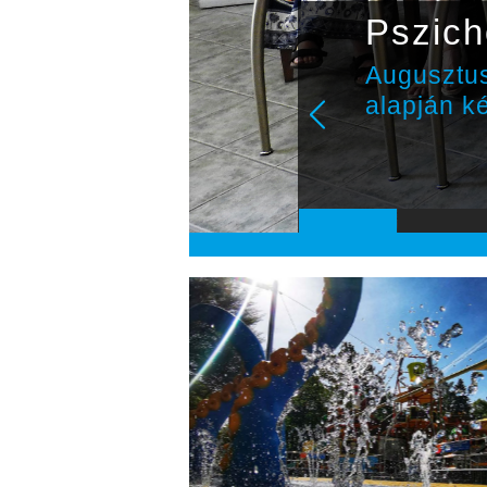
ányzó
Pszich
Augusztus
alapján k