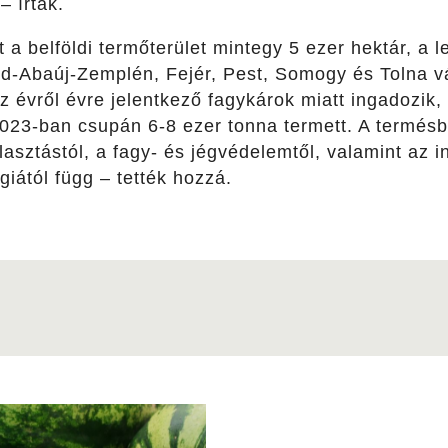
 írták.
 a belföldi termőterület mintegy 5 ezer hektár, a 
d-Abaúj-Zemplén, Fejér, Pest, Somogy és Tolna v
 évről évre jelentkező fagykárok miatt ingadozik,
 2023-ban csupán 6-8 ezer tonna termett. A termés
asztástól, a fagy- és jégvédelemtől, valamint az i
iától függ – tették hozzá.